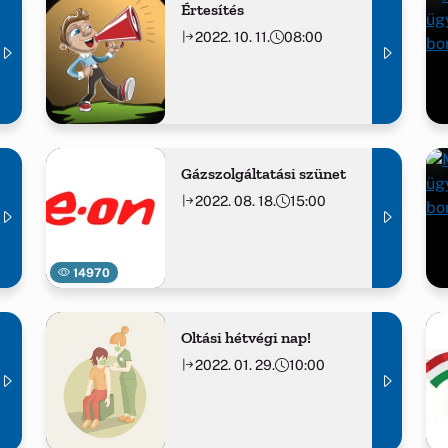
Értesítés
2022. 10. 11.
08:00
Gázszolgáltatási szünet
2022. 08. 18.
15:00
14970
Oltási hétvégi nap!
2022. 01. 29.
10:00