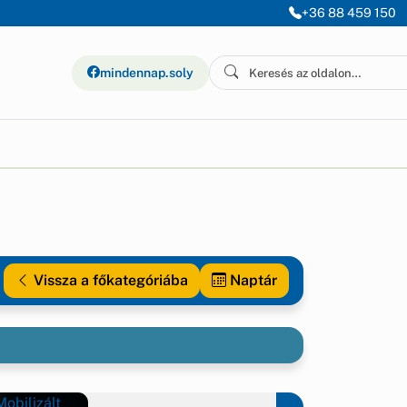
+36 88 459 150
mindennap.soly
Vissza a főkategóriába
Naptár