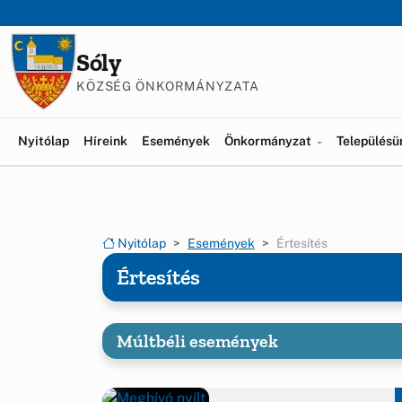
Ugrás a menüre
Ugrás a tartalomra
Sóly
KÖZSÉG ÖNKORMÁNYZATA
Nyitólap
Híreink
Események
Önkormányzat
Település
Nyitólap
Események
Értesítés
Értesítés
Múltbéli események