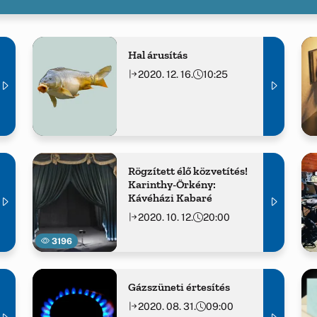
Hal árusítás
2020. 12. 16.
10:25
Rögzített élő közvetítés!
Karinthy-Örkény:
Kávéházi Kabaré
2020. 10. 12.
20:00
3196
Gázszüneti értesítés
2020. 08. 31.
09:00