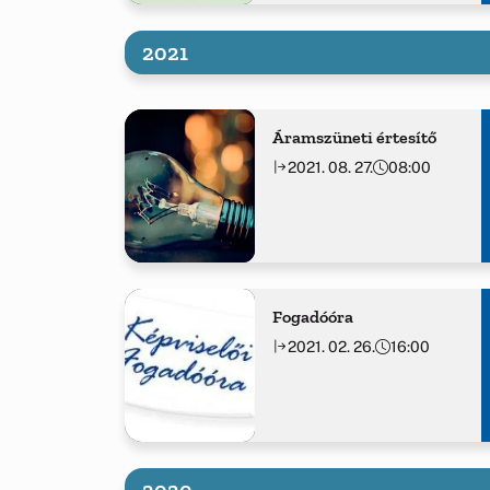
2021
Áramszüneti értesítő
2021. 08. 27.
08:00
Fogadóóra
2021. 02. 26.
16:00
2020