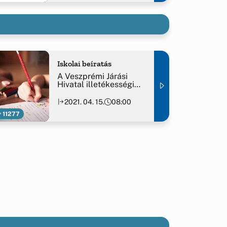
Iskolai beíratás
A Veszprémi Járási
Hivatal illetékességi
területén működő
általános iskolákba
2021. 04. 15.
08:00
történő beíratásról
11277