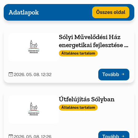
Adatlapok
Összes oldal
Sólyi Művelődési Ház
energetikai fejlesztése -
fűtéskorszerűsítés
Általános tartalom
Tovább
2026. 05. 08. 12:32
Útfelújítás Sólyban
Általános tartalom
Tovább
2026. 05. 08. 12:26