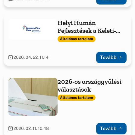
Helyi Humán
Fejlesztések a Keleti-
Bakony Térségében
Általános tartalom
Tovább
2026. 04. 22. 11:14
2026-os országgyűlési
választások
Általános tartalom
Tovább
2026. 02. 11. 10:48