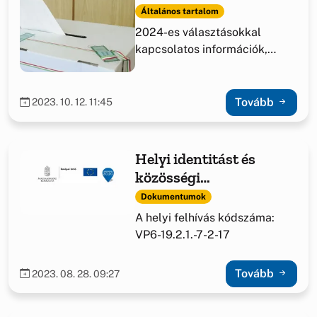
Általános tartalom
2024-es választásokkal
kapcsolatos információk,
határozatok.
Tovább
2023. 10. 12. 11:45
Helyi identitást és
közösségi
együttműködést segítő
Dokumentumok
fejlesztések támogatása
A helyi felhívás kódszáma:
VP6-19.2.1.-7-2-17
Tovább
2023. 08. 28. 09:27