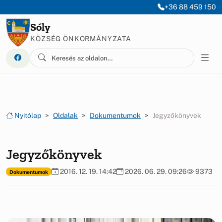
Ugrás a menüre
Ugrás a tartalomra
+36 88 459 150
Sóly
KÖZSÉG ÖNKORMÁNYZATA
Nyitólap
Oldalak
Dokumentumok
Jegyzőkönyvek
Jegyzőkönyvek
2016. 12. 19. 14:42
2026. 06. 29. 09:26
9373
Dokumentumok