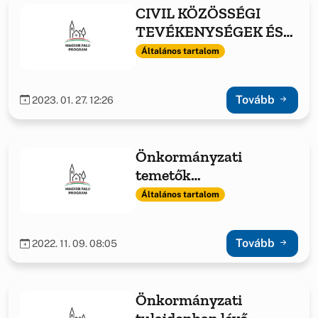
CIVIL KÖZÖSSÉGI
TEVÉKENYSÉGEK ÉS
FELTÉTELEINEK
Általános tartalom
TÁMOGATÁSA
Tovább
2023. 01. 27. 12:26
Önkormányzati
temetők
infrastrukturális
Általános tartalom
fejlesztése 2022.
Tovább
2022. 11. 09. 08:05
Önkormányzati