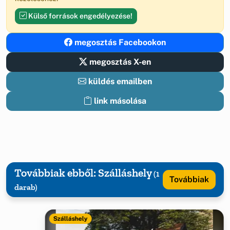
Külső források engedélyezése!
megosztás Facebookon
megosztás X-en
küldés emailben
link másolása
Továbbiak ebből: Szálláshely
(1
Továbbiak
darab)
Szálláshely