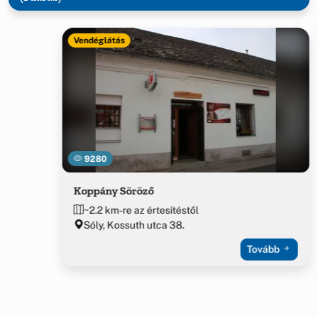
Vendéglátás
9280
Koppány Söröző
~2.2 km-re az értesítéstől
Sóly, Kossuth utca 38.
Tovább