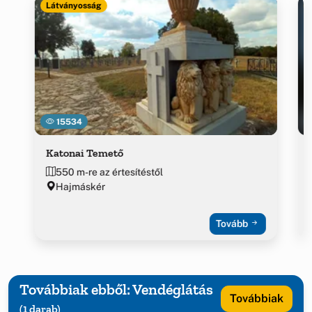
Látványosság
15534
Katonai Temető
550 m-re az értesítéstől
Hajmáskér
Tovább
Továbbiak ebből: Vendéglátás
Továbbiak
(1 darab)