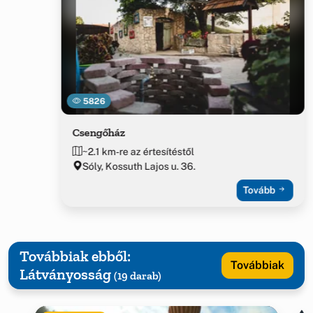
5826
Csengőház
~2.1 km-re az értesítéstől
Sóly, Kossuth Lajos u. 36.
Tovább
Továbbiak ebből:
Továbbiak
Látványosság
(19 darab)