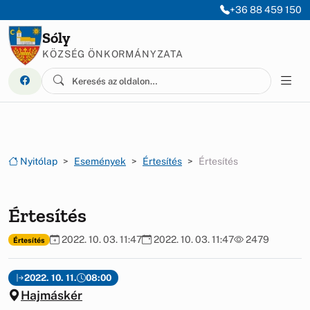
Ugrás a menüre
Ugrás a tartalomra
+36 88 459 150
Sóly
KÖZSÉG ÖNKORMÁNYZATA
Nyitólap
Események
Értesítés
Értesítés
Értesítés
2022. 10. 03. 11:47
2022. 10. 03. 11:47
2479
Értesítés
2022. 10. 11.
08:00
Hajmáskér