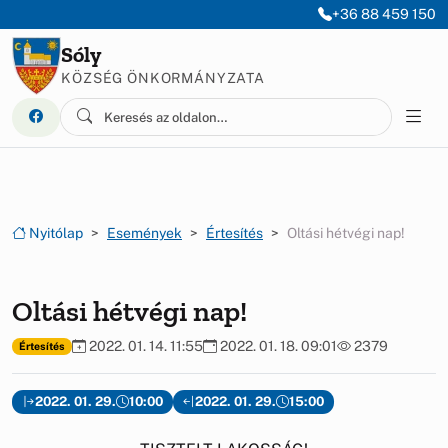
Ugrás a menüre
Ugrás a tartalomra
+36 88 459 150
Sóly
KÖZSÉG ÖNKORMÁNYZATA
Nyitólap
Események
Értesítés
Oltási hétvégi nap!
Oltási hétvégi nap!
2022. 01. 14. 11:55
2022. 01. 18. 09:01
2379
Értesítés
2022. 01. 29.
10:00
2022. 01. 29.
15:00