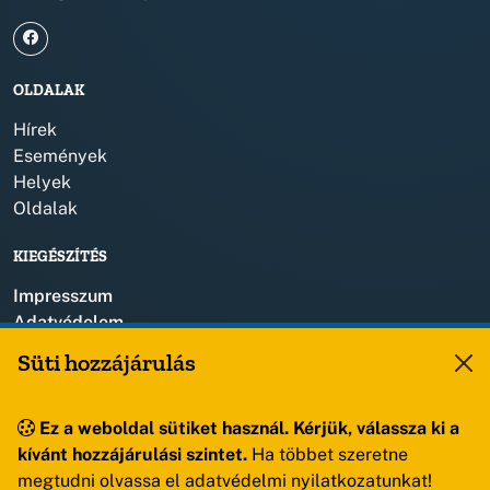
OLDALAK
Hírek
Események
Helyek
Oldalak
KIEGÉSZÍTÉS
Impresszum
Adatvédelem
Szerzői jogok
Süti hozzájárulás
KAPCSOLAT
Ez a weboldal sütiket használ. Kérjük, válassza ki a
+36 88 459 150
kívánt hozzájárulási szintet.
Ha többet szeretne
8193 Sóly, Kossuth Lajos u.57.
megtudni olvassa el adatvédelmi nyilatkozatunkat!