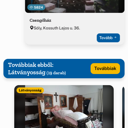
5824
Csengőház
Sóly, Kossuth Lajos u. 36.
Tovább
Továbbiak ebből:
Továbbiak
Látványosság
(19 darab)
Látványosság