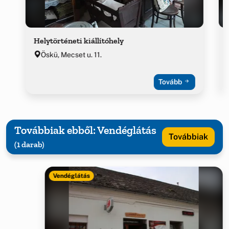
Helytörténeti kiállítóhely
Öskü, Mecset u. 11.
Tovább
Továbbiak ebből: Vendéglátás
Továbbiak
(1 darab)
Vendéglátás