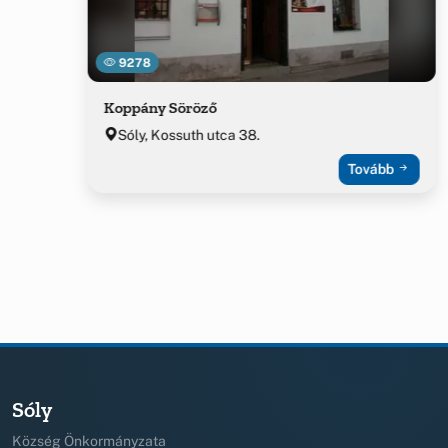
9278
Koppány Söröző
Sóly, Kossuth utca 38.
Tovább
Sóly
Község Önkormányzata