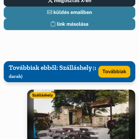
megosztás X-en
küldés emailben
link másolása
Továbbiak ebből: Szálláshely
(1
Továbbiak
darab)
Szálláshely