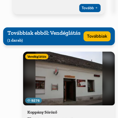
Tovább
Továbbiak ebből: Vendéglátás
Továbbiak
(1 darab)
Vendéglátás
9276
Koppány Söröző