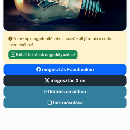
A térkép megjelenítéséhez hozzá kell járulnia a sütik
kezeléséhez!
Külső források engedélyezése!
megosztás Facebookon
megosztás X-en
küldés emailben
link másolása