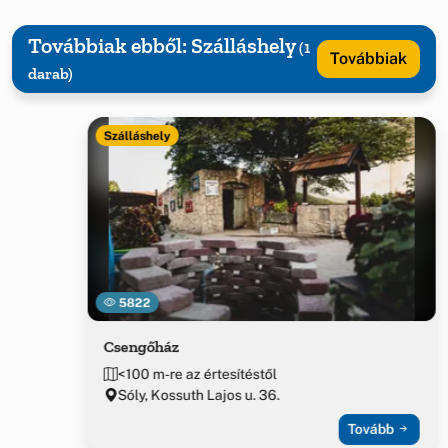
Továbbiak ebből: Szálláshely
(1
Továbbiak
darab)
Szálláshely
5822
Csengőház
<100 m-re az értesítéstől
Sóly, Kossuth Lajos u. 36.
Tovább