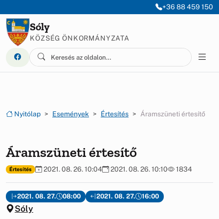
Ugrás a menüre
Ugrás a tartalomra
+36 88 459 150
Sóly
KÖZSÉG ÖNKORMÁNYZATA
Nyitólap
Események
Értesítés
Áramszüneti értesítő
Áramszüneti értesítő
2021. 08. 26. 10:04
2021. 08. 26. 10:10
1834
Értesítés
2021. 08. 27.
08:00
2021. 08. 27.
16:00
Sóly