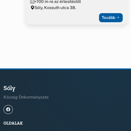
<100 m-re az értesítéstől
Sóly, Kossuth utca 38.
Tovább
Sóly
Község Önkormányzata
OLDALAK