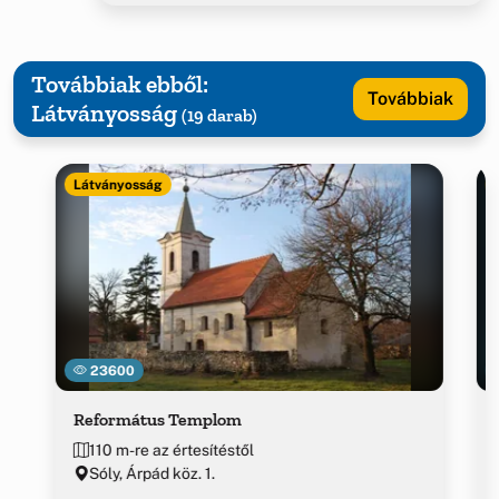
Továbbiak ebből:
Továbbiak
Látványosság
(19 darab)
Látványosság
23600
Református Templom
110 m-re az értesítéstől
Sóly, Árpád köz. 1.