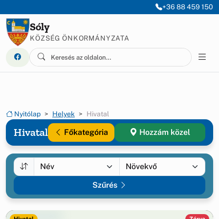
Ugrás a menüre
Ugrás a tartalomra
+36 88 459 150
Sóly
KÖZSÉG ÖNKORMÁNYZATA
Nyitólap
Helyek
Hivatal
Hivatal
Főkategória
Hozzám közel
Szűrés
Hivatal
Zárva