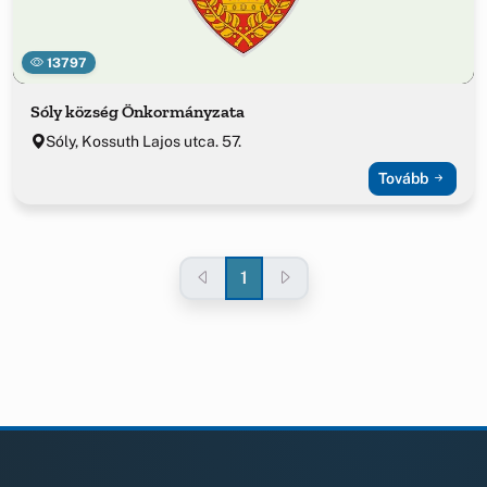
13797
Sóly község Önkormányzata
Sóly, Kossuth Lajos utca. 57.
Tovább
1