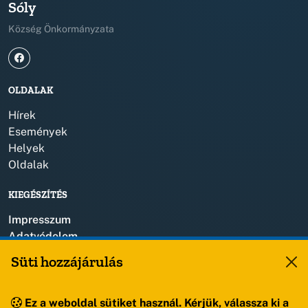
Sóly
Község Önkormányzata
OLDALAK
Hírek
Események
Helyek
Oldalak
KIEGÉSZÍTÉS
Impresszum
Adatvédelem
Szerzői jogok
Süti hozzájárulás
KAPCSOLAT
Ez a weboldal sütiket használ. Kérjük, válassza ki a
+36 88 459 150