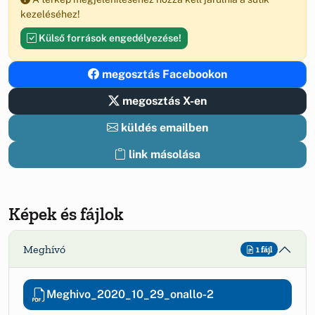
kezeléséhez!
Külső források engedélyezése!
megosztás Facebookon
megosztás X-en
küldés emailben
link másolása
Képek és fájlok
Meghívó
1 fájl
Meghivo_2020_10_29_onallo-2