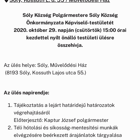
Sóly Község Polgármestere Sóly Község
Önkormányzata Képviselő-testületét
2020. október 29. napján (csütörtök) 15:00 órai
kezdettel nyílt önálló testületi ülésre
összehívja.
Az ülés helye: Sóly, Művelődési Ház
(8193 Sóly, Kossuth Lajos utca 55.)
Az ülés napirendje:
Tájékoztatás a lejárt határidejű határozatok
végrehajtásáról
Előterjesztő: Kaptur József polgármester
Téli hótolási és síkosság-mentesítési munkák
elvégzésére beérkezett árajánlatok tárgyalása