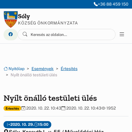
Ugrás a menüre
Ugrás a tartalomra
+36 88 459 150
Sóly
KÖZSÉG ÖNKORMÁNYZATA
Nyitólap
Események
Értesítés
Nyílt önálló testületi ülés
Nyílt önálló testületi ülés
2020. 10. 22. 10:43
2020. 10. 22. 10:43
1952
Értesítés
2020. 10. 29.
15:00
Sóly, Kossuth L. u. 55 / Művelődési Ház