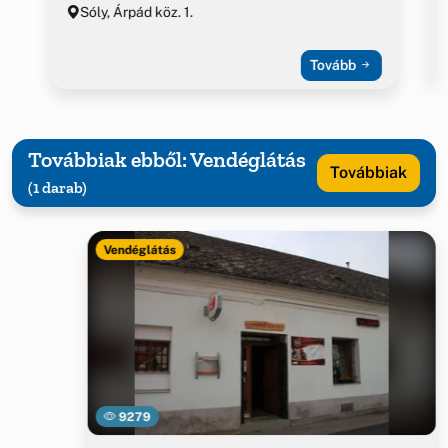
Sóly, Árpád köz. 1.
Tovább
Továbbiak ebből: Vendéglátás
Továbbiak
(1 darab)
Vendéglátás
9279