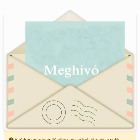
A térkép megjelenítéséhez hozzá kell járulnia a sütik