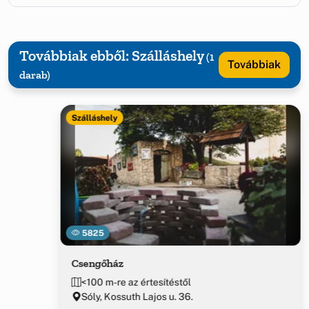
Továbbiak ebből: Szálláshely
(1
Továbbiak
darab)
Szálláshely
5825
Csengőház
<100 m-re az értesítéstől
Sóly, Kossuth Lajos u. 36.