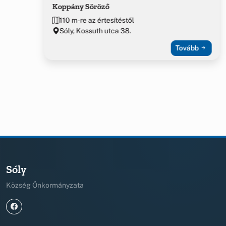
Koppány Söröző
110 m-re az értesítéstől
Sóly, Kossuth utca 38.
Tovább
Sóly
Község Önkormányzata