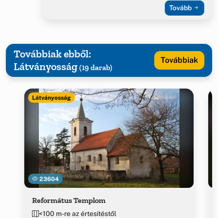
Tovább
Továbbiak ebből:
Továbbiak
Látványosság
(19 darab)
Látványosság
23604
Református Templom
<100 m-re az értesítéstől