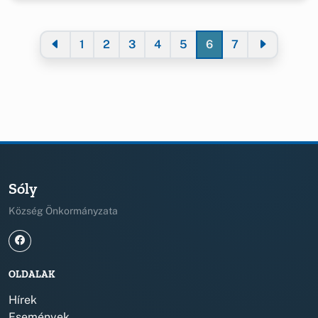
1
2
3
4
5
6
7
Sóly
Község Önkormányzata
OLDALAK
Hírek
Események