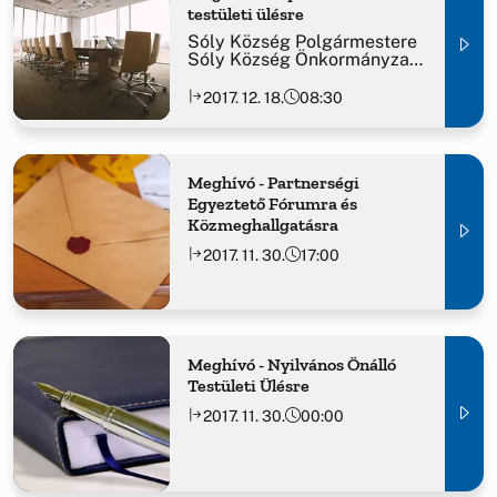
testületi ülésre
Sóly Község Polgármestere
Sóly Község Önkormányzat
Képviselő-testületét nyílt
önálló testületi ülésre
2017. 12. 18.
08:30
összehívja.
Meghívó - Partnerségi
Egyeztető Fórumra és
Közmeghallgatásra
2017. 11. 30.
17:00
Meghívó - Nyilvános Önálló
Testületi Ülésre
2017. 11. 30.
00:00