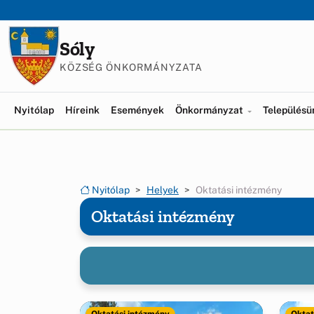
Ugrás a menüre
Ugrás a tartalomra
Sóly
KÖZSÉG ÖNKORMÁNYZATA
Nyitólap
Híreink
Események
Önkormányzat
Település
Nyitólap
Helyek
Oktatási intézmény
Oktatási intézmény
Oktatási intézmény
Oktat