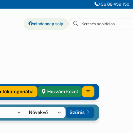
+36 88 459 150
mindennap.soly
a főkategóriába
Hozzám közel
Szűrés