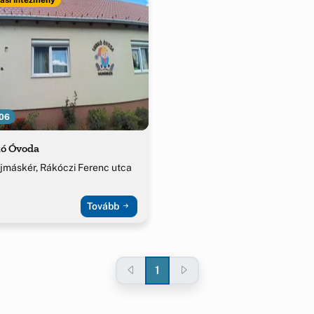
06
ó Óvoda
jmáskér, Rákóczi Ferenc utca
Tovább
1