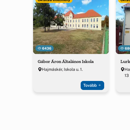
6436
68
Gábor Áron Általános Iskola
Lurk
Hajmáskér, Iskola u. 1.
Ha
13
Tovább