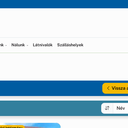
ünk
Nálunk
Látnivalók
Szálláshelyek
Vissza 
ási intézmény