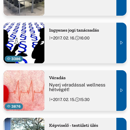
Ingyenes jogi tanácsadás
2017. 02. 16.
16:00
3386
Véradás
Nyerj véradással wellness
hétvégét!
2017. 02. 15.
15:30
3876
Képviselő - testületi ülés