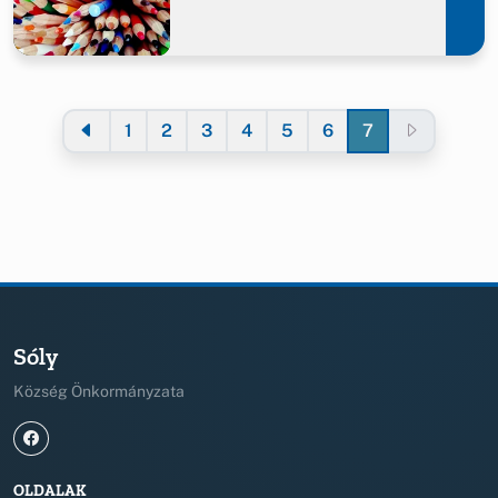
1
2
3
4
5
6
7
Sóly
Község Önkormányzata
OLDALAK