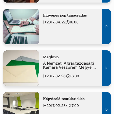
Ingyenes jogi tanácsadás
2017. 04. 27.
16:00
Meghívó
A Nemzeti Agrárgazdasági
Kamara Veszprém Megyei
Szervezete Gazdaesték
Címmel előadás sorozatot
2017. 02. 26.
16:00
szervez.
Képviselő-testületi ülés
2017. 02. 23.
17:00