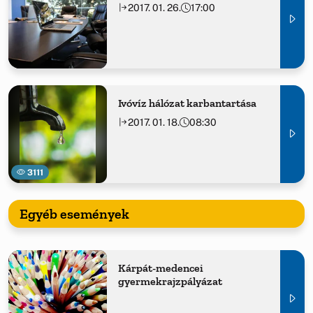
2017. 01. 26.
17:00
Ivóvíz hálózat karbantartása
2017. 01. 18.
08:30
3111
Egyéb események
Kárpát-medencei
gyermekrajzpályázat