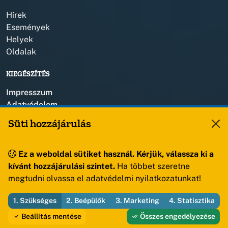
Hírek
Események
Helyek
Oldalak
KIEGÉSZÍTÉS
Impresszum
Adatvédelem
Szerzői jogok
Süti hozzájárulás
KAPCSOLAT
Ez a weboldal sütiket használ. Kérjük, válassza ki a
+36 88 459 150
kívánt hozzájárulási szintet.
Ha többet szeretne
8193 Sóly, Kossuth Lajos u.57.
megtudni olvassa el adatvédelmi nyilatkozatunkat!
1. Szükséges
2. Beépülők
3. Marketing
4. Statisztika
© 2026 Sóly Község Önkormányzata — Minden jog fenntartva
Beállítás mentése
Összes engedélyezése
Fejleszti és üzemelteti az Útirány