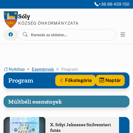
Ugrás a menüre
Ugrás a tartalomra
+36 88 459 150
Sóly
KÖZSÉG ÖNKORMÁNYZATA
Nyitólap
Események
Program
Program
Főkategória
Naptár
Múltbéli események
X. Sólyi Jelmezes Szilveszteri
futás