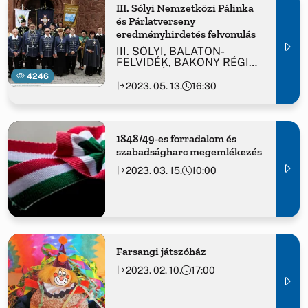
III. Sólyi Nemzetközi Pálinka
és Párlatverseny
eredményhirdetés felvonulás
III. SÓLYI, BALATON-
FELVIDÉK, BAKONY RÉGIÓ,
VESZPRÉM Nemzetközi
4246
Pálinka- és párlatverseny
2023. 05. 13.
16:30
LOVAGRENDI FELVONULÁS
1848/49-es forradalom és
szabadságharc megemlékezés
2023. 03. 15.
10:00
Farsangi játszóház
2023. 02. 10.
17:00