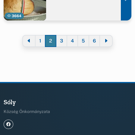
3664
1
2
3
4
5
6
Sóly
Község Önkormányzata