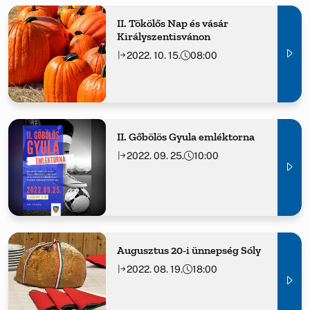
II. Tökölős Nap és vásár
Királyszentisvánon
2022. 10. 15.
08:00
II. Gőbölös Gyula emléktorna
2022. 09. 25.
10:00
Augusztus 20-i ünnepség Sóly
2022. 08. 19.
18:00