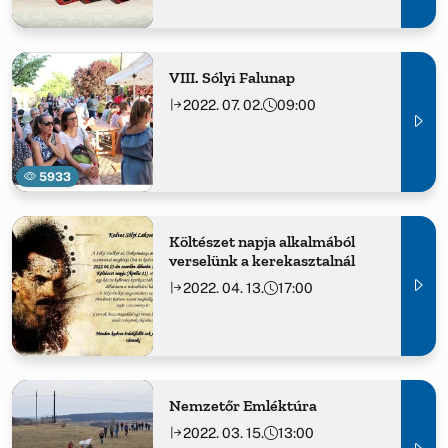
VIII. Sólyi Falunap
2022. 07. 02.
09:00
5933
Költészet napja alkalmából
verselünk a kerekasztalnál
2022. 04. 13.
17:00
Nemzetőr Emléktúra
2022. 03. 15.
13:00