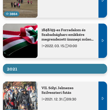
3864
1848/49-es Forradalom és
Szabadságharc emlékére
megrendezett ünnnepi műsor,
koszorúzás
2022. 03. 15.
10:00
2021
VII. Sólyi Jelmezes
Szilveszteri futás
2021. 12. 31.
09:30