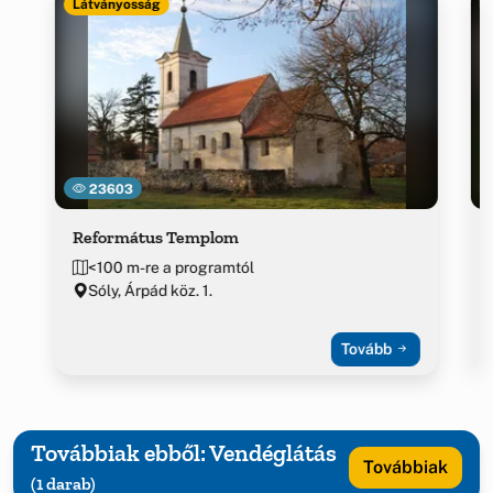
Látványosság
23603
Református Templom
<100 m-re a programtól
Sóly, Árpád köz. 1.
Tovább
Továbbiak ebből: Vendéglátás
Továbbiak
(1 darab)