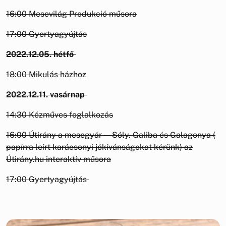
16:00 Mesevilág Produkció műsora
17:00 Gyertyagyújtás
2022.12.05. hétfő
18:00 Mikulás házhoz
2022.12.11. vasárnap
14:30 Kézműves foglalkozás
16:00 Útirány a mesegyár — Sóly. Galiba és Galagonya (
papírra leírt karácsonyi jókívánságokat kérünk) az
Útirány.hu interaktív műsora
17:00 Gyertyagyújtás