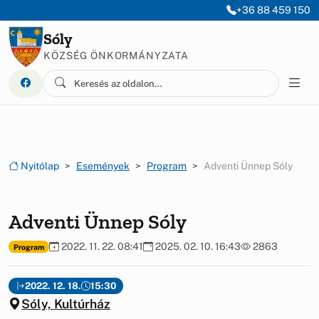
Ugrás a menüre
Ugrás a tartalomra
+36 88 459 150
Sóly
KÖZSÉG ÖNKORMÁNYZATA
Nyitólap
Események
Program
Adventi Ünnep Sóly
Adventi Ünnep Sóly
2022. 11. 22. 08:41
2025. 02. 10. 16:43
2863
Program
2022. 12. 18.
15:30
Sóly, Kultúrház