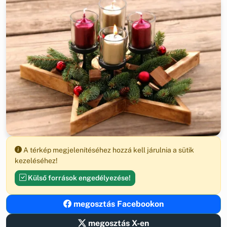
A térkép megjelenítéséhez hozzá kell járulnia a sütik
kezeléséhez!
Külső források engedélyezése!
megosztás Facebookon
megosztás X-en