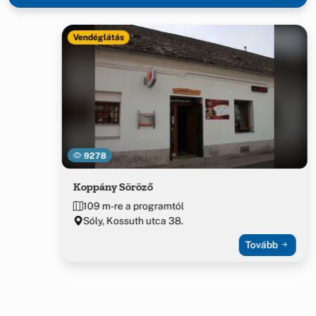
Vendéglátás
9278
Koppány Söröző
109 m-re a programtól
Sóly, Kossuth utca 38.
Tovább