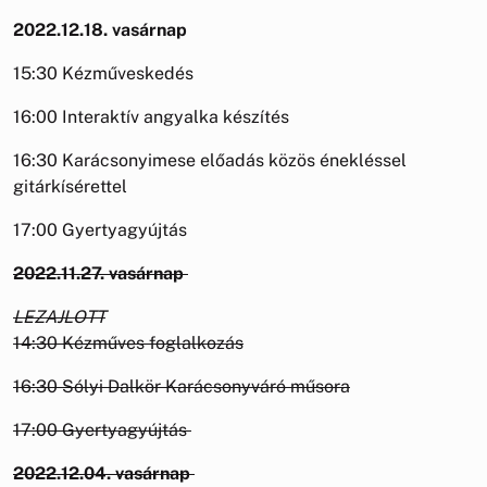
2022.12.18. vasárnap
15:30 Kézműveskedés
16:00 Interaktív angyalka készítés
16:30 Karácsonyimese előadás közös énekléssel
gitárkísérettel
17:00 Gyertyagyújtás
2022.11.27. vasárnap
LEZAJLOTT
14:30 Kézműves foglalkozás
16:30 Sólyi Dalkör Karácsonyváró műsora
17:00 Gyertyagyújtás
2022.12.04. vasárnap