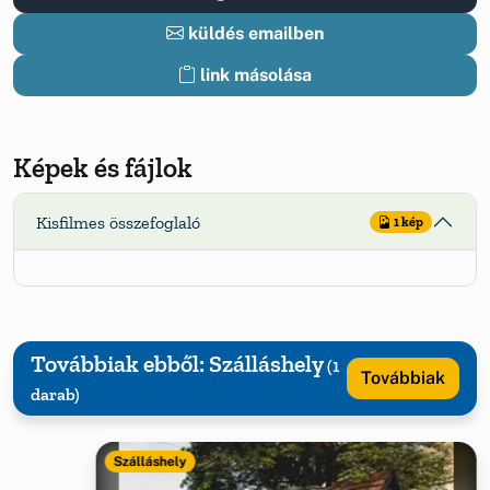
küldés emailben
link másolása
Képek és fájlok
Kisfilmes összefoglaló
1 kép
Továbbiak ebből: Szálláshely
(1
Továbbiak
darab)
Szálláshely