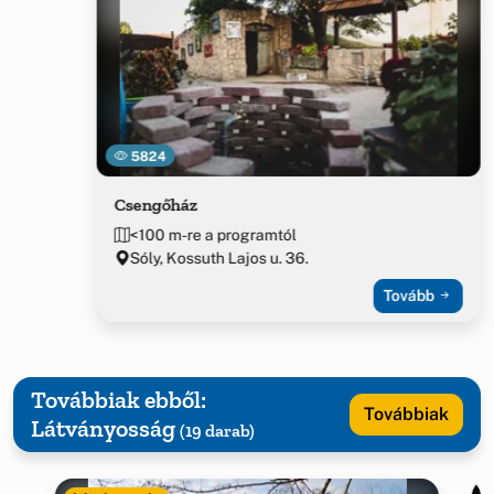
5824
Csengőház
<100 m-re a programtól
Sóly, Kossuth Lajos u. 36.
Tovább
Továbbiak ebből:
Továbbiak
Látványosság
(19 darab)