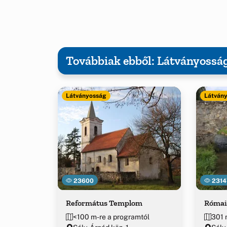
Továbbiak ebből: Látványossá
Látványosság
Látván
23600
2314
Református Templom
Római 
<100 m-re a programtól
301 