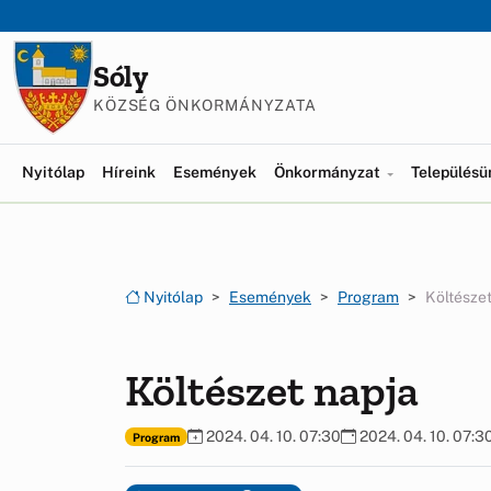
Ugrás a menüre
Ugrás a tartalomra
Sóly
KÖZSÉG ÖNKORMÁNYZATA
Nyitólap
Híreink
Események
Önkormányzat
Település
Nyitólap
Események
Program
Költészet
Költészet napja
2024. 04. 10. 07:30
2024. 04. 10. 07:3
Program