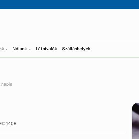
ünk
Nálunk
Látnivalók
Szálláshelyek
 napja
0
1408