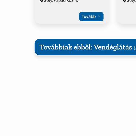
Sóly, Árpád köz. 1.
Sóly,
Tovább
Továbbiak ebből: Vendéglátás
(