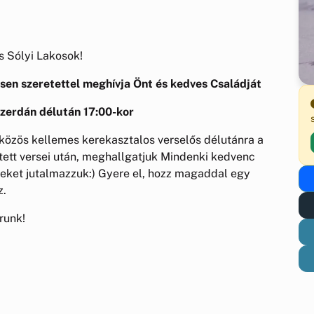
 Sólyi Lakosok!
sen szeretettel meghívja Önt és kedves Családját
zerdán délután 17:00-kor
y közös kellemes kerekasztalos verselős délutánra a
ett versei után, meghallgatjuk Mindenki kedvenc
rseket jutalmazzuk:) Gyere el, hozz magaddal egy
z.
runk!