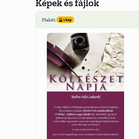
Képek és fájlok
Plakát:
1 kép