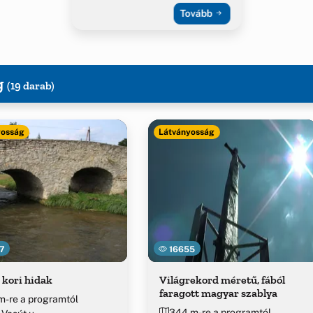
Tovább
g
(19 darab)
yosság
Látványosság
7
16655
kori hidak
Világrekord méretű, fából
faragott magyar szablya
m-re a programtól
344 m-re a programtól