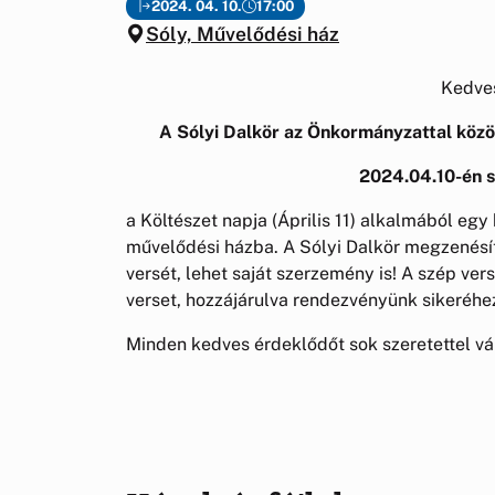
2024. 04. 10.
17:00
Sóly, Művelődési ház
Kedves
A Sólyi Dalkör az Önkormányzattal közö
2024.04.10-én s
a Költészet napja (Április 11) alkalmából eg
művelődési házba. A Sólyi Dalkör megzenésít
versét, lehet saját szerzemény is! A szép ve
verset, hozzájárulva rendezvényünk sikeréhe
Minden kedves érdeklődőt sok szeretettel vá