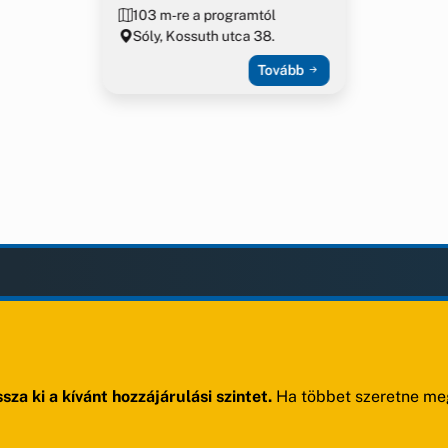
103 m-re a programtól
Sóly, Kossuth utca 38.
Tovább
LAK
KIEGÉSZÍTÉS
Impresszum
ények
Adatvédelem
ek
Szerzői jogok
sza ki a kívánt hozzájárulási szintet.
Ha többet szeretne meg
ak