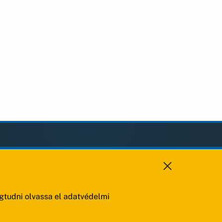
KAPCSOLAT
+36 88 459 150
8193 Sóly, Kossuth Lajos u.57.
tudni olvassa el adatvédelmi