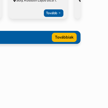
Sóly, Kossuth Lajos utca 1.
Sóly
Tovább
Továbbiak