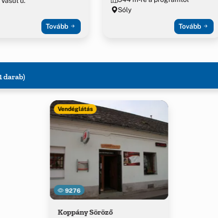
 Vasút u.
Sóly
Tovább
Tovább
1 darab)
Vendéglátás
9276
Koppány Söröző