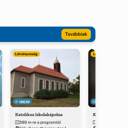
Továbbiak
Látványosság
Látványosság
18639
23208
Katolikus Iskolakápolna
Kálvária
389 m-re a programtól
514 m-re a prog