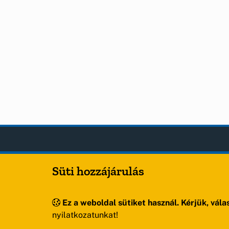
Sóly
OLDA
Süti hozzájárulás
Hírek
Község Önkormányzata
Esem
Hely
Ez a weboldal sütiket használ. Kérjük, válas
Oldal
nyilatkozatunkat!