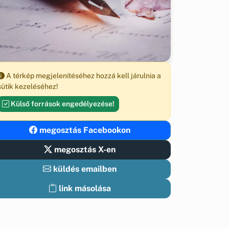
A térkép megjelenítéséhez hozzá kell járulnia a
sütik kezeléséhez!
Külső források engedélyezése!
megosztás Facebookon
megosztás X-en
küldés emailben
link másolása