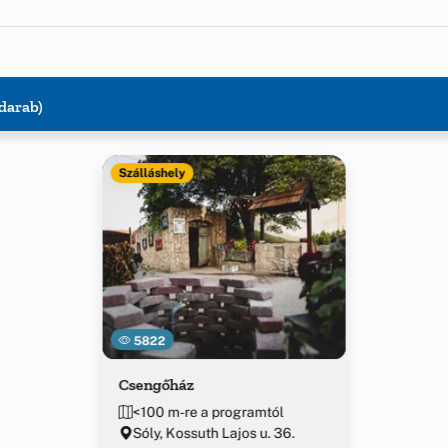
 darab)
Szálláshely
5822
Csengőház
<100 m-re a programtól
Sóly, Kossuth Lajos u. 36.