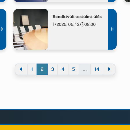
Rendkívüli testületi ülés
2025. 05. 13.
08:00
1
2
3
4
5
...
14
LAK
KIEGÉSZÍTÉS