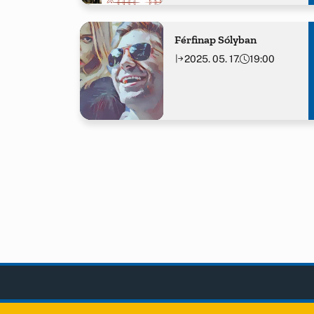
Férfinap Sólyban
2025. 05. 17.
19:00
Sóly
OLDA