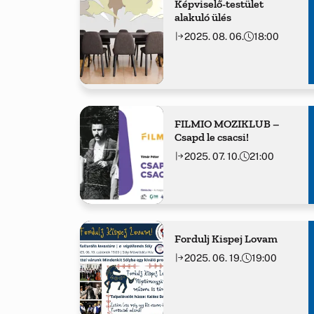
Képviselő-testület
alakuló ülés
2025. 08. 06.
18:00
FILMIO MOZIKLUB –
Csapd le csacsi!
2025. 07. 10.
21:00
Fordulj Kispej Lovam
2025. 06. 19.
19:00