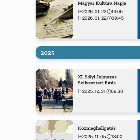
Magyar Kultúra Napja
2026. 01. 22.
13:00
2026. 01. 22.
09:45
2025
XI. Sólyi Jelmezes
Szilveszteri futás
2025. 12. 31.
09:30
Közmeghallgatás
2025. 11. 05.
18:00