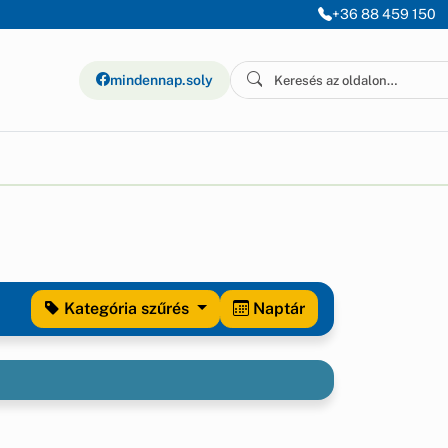
+36 88 459 150
mindennap.soly
Kategória
szűrés
Naptár