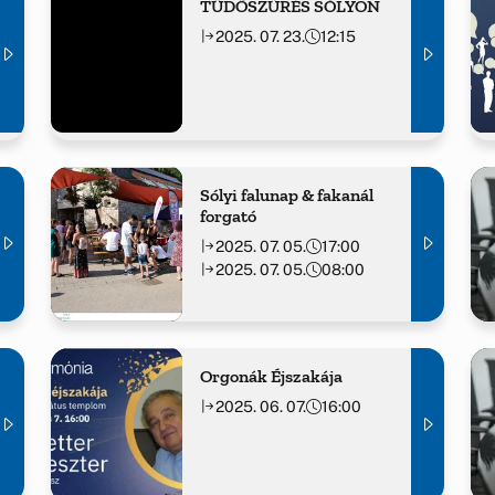
TÜDŐSZŰRÉS SÓLYON
2025. 07. 23.
12:15
Sólyi falunap & fakanál
forgató
2025. 07. 05.
17:00
2025. 07. 05.
08:00
Orgonák Éjszakája
2025. 06. 07.
16:00