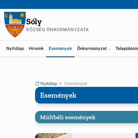
Ugrás a menüre
Ugrás a tartalomra
Sóly
KÖZSÉG ÖNKORMÁNYZATA
(current)
Nyitólap
Híreink
Események
Önkormányzat
Település
Nyitólap
Események
Események
Múltbéli események