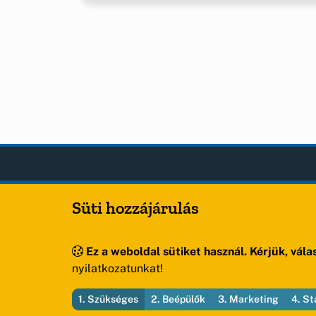
Sóly
OLDA
Süti hozzájárulás
Hírek
Község Önkormányzata
Esem
Hely
Ez a weboldal sütiket használ. Kérjük, válas
Oldal
nyilatkozatunkat!
1. Szükséges
2. Beépülők
3. Marketing
4. St