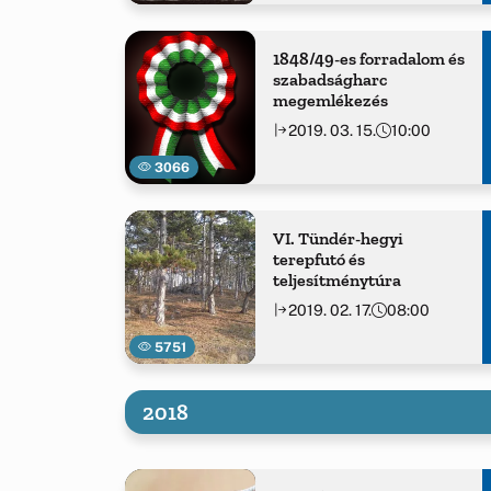
1848/49-es forradalom és
szabadságharc
megemlékezés
2019. 03. 15.
10:00
3066
VI. Tündér-hegyi
terepfutó és
teljesítménytúra
2019. 02. 17.
08:00
5751
2018