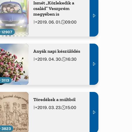
Ismét „Közlekedik a
család” Veszprém
megyében is
2019. 06. 01.
09:00
12907
Anyák napi készülődés
2019. 04. 30.
16:30
3113
Töredékek a múltból
2019. 03. 23.
15:00
3823