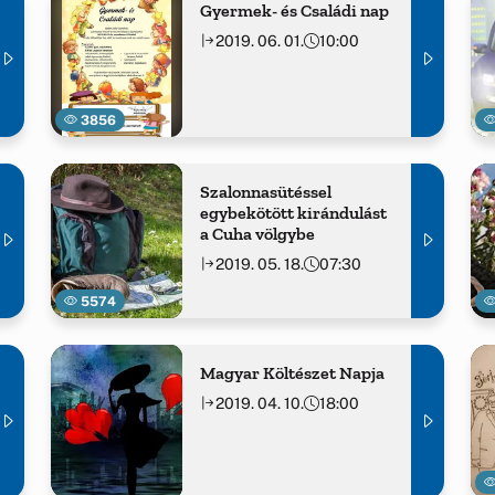
Gyermek- és Családi nap
2019. 06. 01.
10:00
3856
Szalonnasütéssel
egybekötött kirándulást
a Cuha völgybe
2019. 05. 18.
07:30
5574
Magyar Költészet Napja
2019. 04. 10.
18:00