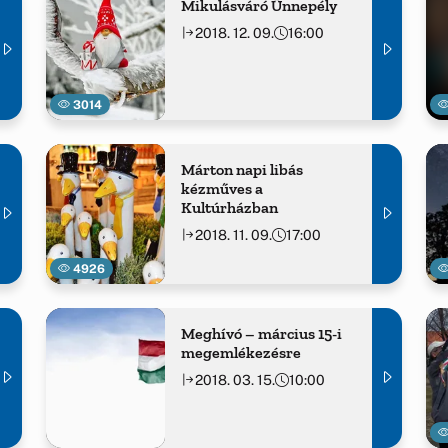
Mikulásváró Ünnepély
2018. 12. 09.
16:00
3014
Márton napi libás
kézműves a
Kultúrházban
2018. 11. 09.
17:00
4926
Meghívó – március 15-i
megemlékezésre
2018. 03. 15.
10:00