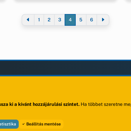
1
2
3
4
5
6
LAK
KIEGÉSZÍTÉS
Impresszum
ények
Adatvédelem
ek
Szerzői jogok
sza ki a kívánt hozzájárulási szintet.
Ha többet szeretne meg
ak
atisztika
Beállítás mentése