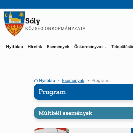
Ugrás a menüre
Ugrás a tartalomra
Sóly
KÖZSÉG ÖNKORMÁNYZATA
Nyitólap
Híreink
Események
Önkormányzat
Település
Nyitólap
Események
Program
Program
Múltbéli események