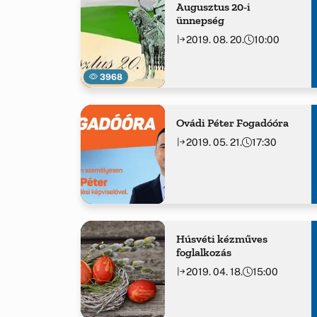
Augusztus 20-i
ünnepség
2019. 08. 20.
10:00
3968
Ovádi Péter Fogadóóra
2019. 05. 21.
17:30
Húsvéti kézműves
foglalkozás
2019. 04. 18.
15:00