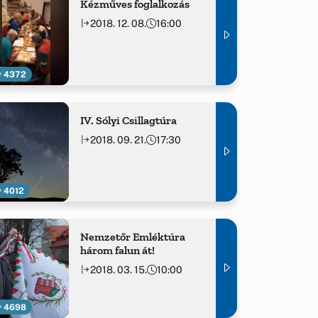
Kézműves foglalkozás
2018. 12. 08.
16:00
4372
IV. Sólyi Csillagtúra
2018. 09. 21.
17:30
4012
Nemzetőr Emléktúra
három falun át!
2018. 03. 15.
10:00
4698