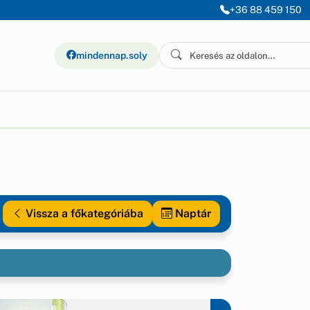
+36 88 459 150
mindennap.soly
Vissza a főkategóriába
Naptár