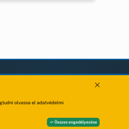
KAPCSOLAT
+36 88 459 150
8193 Sóly, Kossuth Lajos u.57.
tudni olvassa el adatvédelmi
Összes engedélyezése