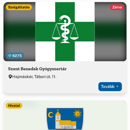
Szolgáltatás
Zárva
6275
Szent Benedek Gyógyszertár
Hajmáskér, Tábori út. 11.
Tovább
Hivatal