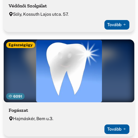
Védőnői Szolgálat
Sóly, Kossuth Lajos utca. 57.
Tovább
Egészségügy
6091
Fogászat
Hajmáskér, Bem u.3.
Tovább