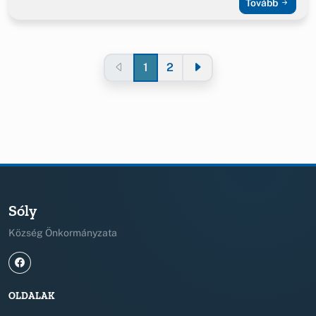
Tovább
1
2
Sóly
Község Önkormányzata
OLDALAK