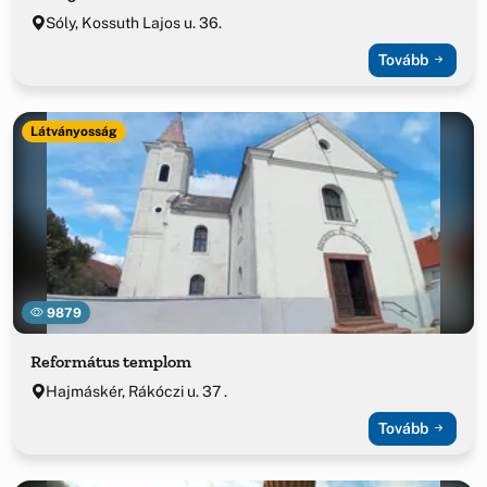
Sóly, Kossuth Lajos u. 36.
Tovább
Látványosság
9879
Református templom
Hajmáskér, Rákóczi u. 37 .
Tovább