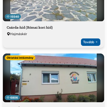
15540
Csárda-híd (Római kori híd)
Hajmáskér
Tovább
Oktatási intézmény
6806