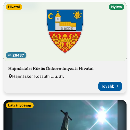
Hivatal
Nyitva
26437
Hajmáskéri Közös Önkormányzati Hivatal
Hajmáskér, Kossuth L. u. 31.
Tovább
Látványosság