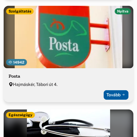
Szolgáltatás
Nyitva
14942
Posta
Hajmáskér, Tábori út 4.
Tovább
Egészségügy