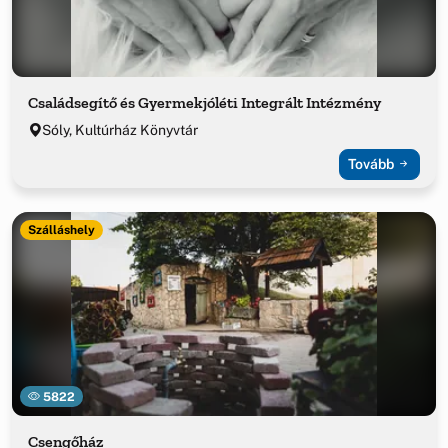
Családsegítő és Gyermekjóléti Integrált Intézmény
Sóly, Kultúrház Könyvtár
Tovább
Szálláshely
5822
Csengőház