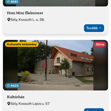
8081
Honi Mini Élelmiszer
Sóly, Kossuth L. u. 38.
Tovább
Kulturális intézmény
Zárva
9425
Kultúrház
Sóly, Kossuth Lajos u. 57