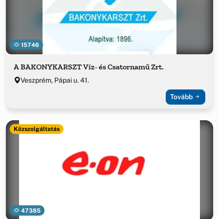
15746
A BAKONYKARSZT Víz- és Csatornamű Zrt.
Veszprém, Pápai u. 41.
Tovább
Közszolgáltatás
47385