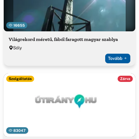
16655
Világrekord méretű, fából faragott magyar szablya
Sóly
Tovább
Szolgáltatás
Zárva
83047