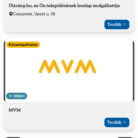
Útirány.hu, az Ön településének honlap szolgáltatója
Csesznek, Vasút u. 18
Tovább
Közszolgáltatás
30841
MVM
Tovább