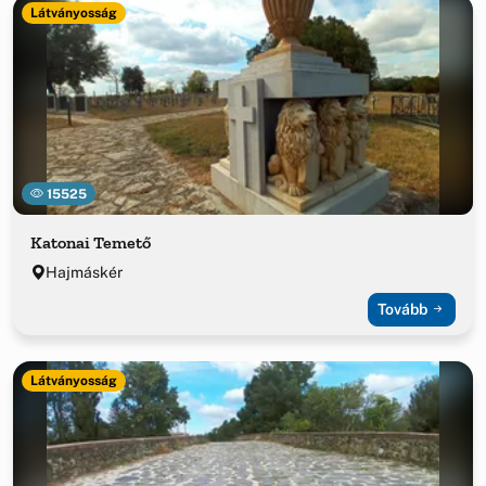
Látványosság
15525
Katonai Temető
Hajmáskér
Tovább
Látványosság