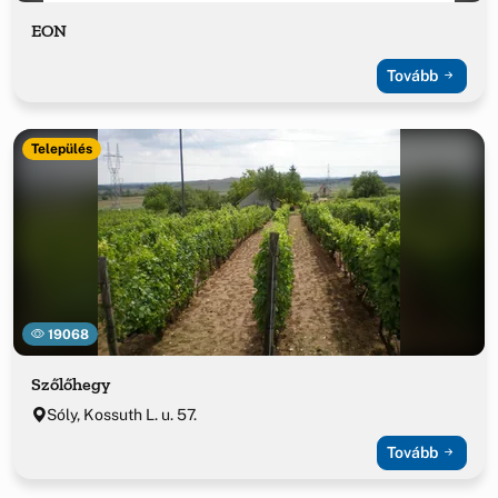
EON
Tovább
Település
19068
Szőlőhegy
Sóly, Kossuth L. u. 57.
Tovább