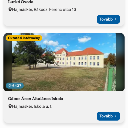
Lurkó Óvoda
Hajmáskér, Rákóczi Ferenc utca 13
Tovább
Oktatási intézmény
6437
Gábor Áron Általános Iskola
Hajmáskér, Iskola u. 1.
Tovább