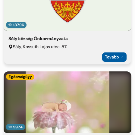
13796
Sóly község Önkormányzata
Sóly, Kossuth Lajos utca. 57.
Tovább
Egészségügy
5974