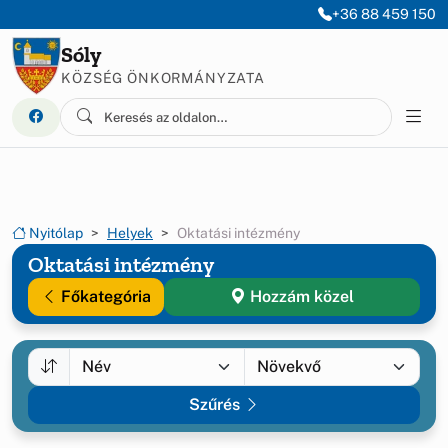
Ugrás a menüre
Ugrás a tartalomra
+36 88 459 150
Sóly
KÖZSÉG ÖNKORMÁNYZATA
Nyitólap
Helyek
Oktatási intézmény
Oktatási intézmény
Főkategória
Hozzám közel
Szűrés