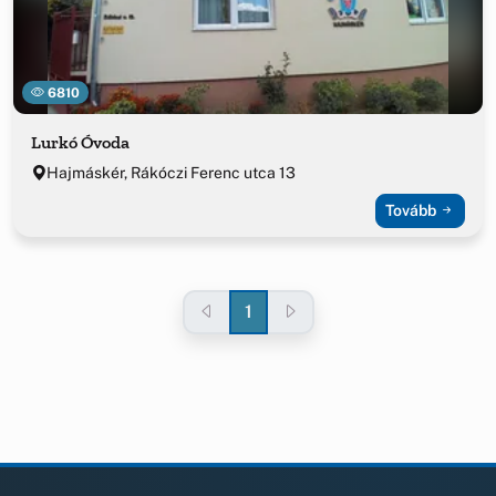
6810
Lurkó Óvoda
Hajmáskér, Rákóczi Ferenc utca 13
Tovább
1