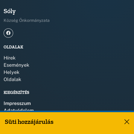
Sóly
Község Önkormányzata
OLDALAK
Hírek
Események
Helyek
Oldalak
KIEGÉSZÍTÉS
Impresszum
Adatvédelem
Szerzői jogok
Süti hozzájárulás
KAPCSOLAT