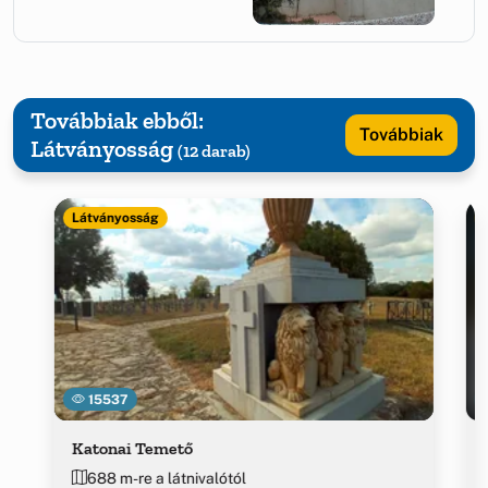
Továbbiak ebből:
Továbbiak
Látványosság
(12 darab)
Látványosság
15537
Katonai Temető
688 m-re a látnivalótól