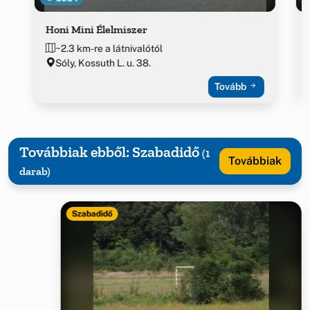
Honi Mini Élelmiszer
~2.3 km-re a látnivalótól
Sóly, Kossuth L. u. 38.
Tovább
Továbbiak ebből: Szabadidő
(1
Továbbiak
darab)
Szabadidő