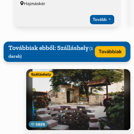
Hajmáskér
Tovább
Továbbiak ebből: Szálláshely
(1
Továbbiak
darab)
Szálláshely
5826