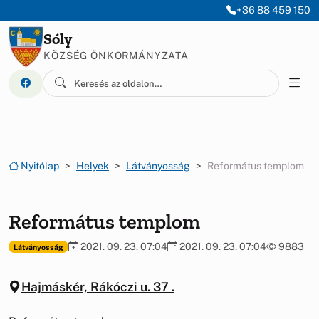
Ugrás a menüre
Ugrás a tartalomra
+36 88 459 150
Sóly
KÖZSÉG ÖNKORMÁNYZATA
Nyitólap
Helyek
Látványosság
Református templom
Református templom
2021. 09. 23. 07:04
2021. 09. 23. 07:04
9883
Látványosság
Hajmáskér, Rákóczi u. 37 .