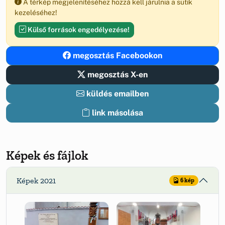
A térkép megjelenítéséhez hozzá kell járulnia a sütik
kezeléséhez!
Külső források engedélyezése!
megosztás Facebookon
megosztás X-en
küldés emailben
link másolása
Képek és fájlok
Képek 2021
6 kép