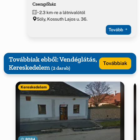
Csengőház
~2.3 km-re a látnivalótól
Sóly, Kossuth Lajos u. 36.
Tovább
Továbbiak ebből: Vendéglátás,
Továbbiak
Kereskedelem
(2 darab)
Kereskedelem
8084