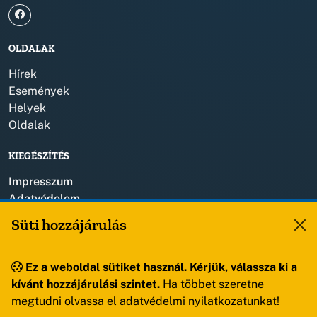
OLDALAK
Hírek
Események
Helyek
Oldalak
KIEGÉSZÍTÉS
Impresszum
Adatvédelem
Szerzői jogok
Süti hozzájárulás
KAPCSOLAT
Ez a weboldal sütiket használ. Kérjük, válassza ki a
+36 88 459 150
kívánt hozzájárulási szintet.
Ha többet szeretne
8193 Sóly, Kossuth Lajos u.57.
megtudni olvassa el adatvédelmi nyilatkozatunkat!