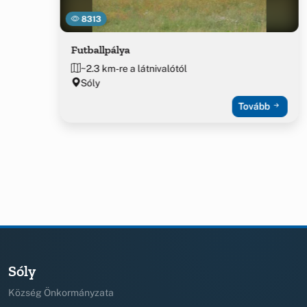
8313
Futballpálya
~2.3 km-re a látnivalótól
Sóly
Tovább
Sóly
Község Önkormányzata