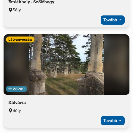
Emlékhely - Szőlőhegy
Sóly
Tovább
Látványosság
23209
Kálvária
Sóly
Tovább