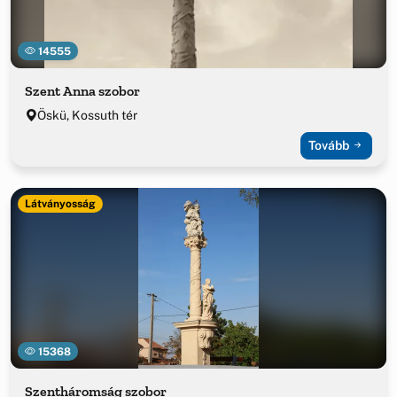
14555
Szent Anna szobor
Öskü, Kossuth tér
Tovább
Látványosság
15368
Szentháromság szobor