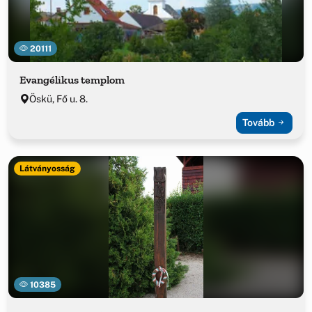
20111
Evangélikus templom
Öskü, Fő u. 8.
Tovább
Látványosság
10385