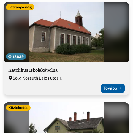
Látványosság
18639
Katolikus Iskolakápolna
Sóly, Kossuth Lajos utca 1.
Tovább
Közlekedés