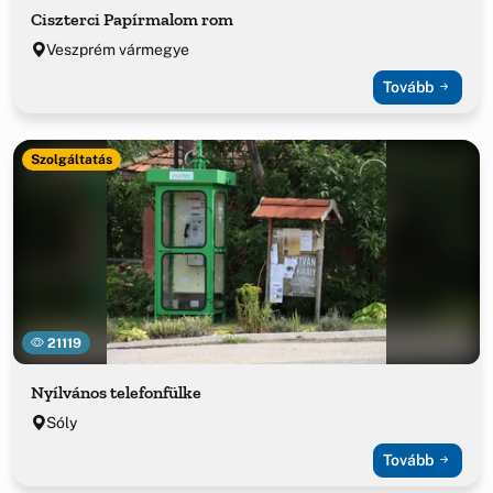
Ciszterci Papírmalom rom
Veszprém vármegye
Tovább
Szolgáltatás
21119
Nyílvános telefonfülke
Sóly
Tovább