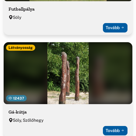
Futballpálya
Sóly
Tovább
Látványosság
12437
Gá-kútja
Sóly, Szőlőhegy
Tovább