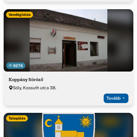
Vendéglátás
9276
Koppány Söröző
Sóly, Kossuth utca 38.
Tovább
Település