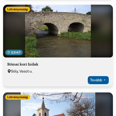
Látványosság
23147
Római kori hidak
Sóly, Vasút u.
Tovább
Látványosság