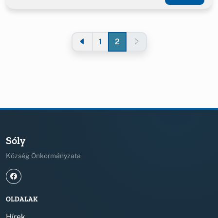
1
2
Sóly
Község Önkormányzata
OLDALAK
Hírek