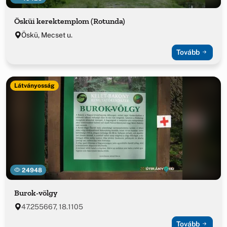
Ösküi kerektemplom (Rotunda)
Öskü, Mecset u.
Tovább
Látványosság
24948
Burok-völgy
47.255667, 18.1105
Tovább