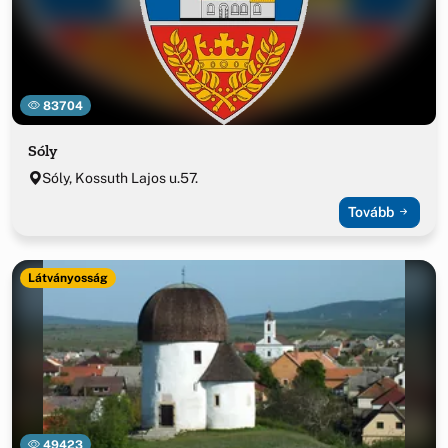
83704
Sóly
Sóly, Kossuth Lajos u.57.
Tovább
Látványosság
49423