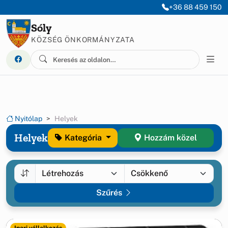
Ugrás a menüre
Ugrás a tartalomra
+36 88 459 150
Sóly
KÖZSÉG ÖNKORMÁNYZATA
Nyitólap
Helyek
Helyek
Kategória
Hozzám közel
Szűrés
Ipari vállalkozás