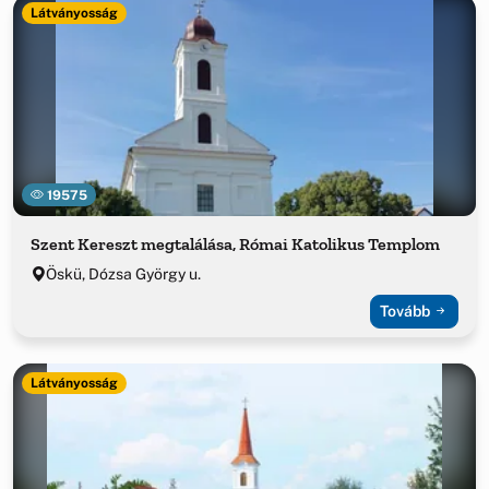
Látványosság
19575
Szent Kereszt megtalálása, Római Katolikus Templom
Öskü, Dózsa György u.
Tovább
Látványosság