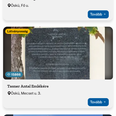
Öskü, Fő u.
Tovább
Látványosság
15866
Tasner Antal Emlékére
Öskü, Mecset u. 3.
Tovább