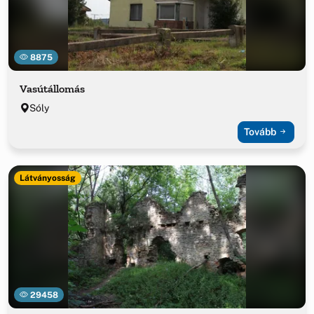
8875
Vasútállomás
Sóly
Tovább
Látványosság
29458