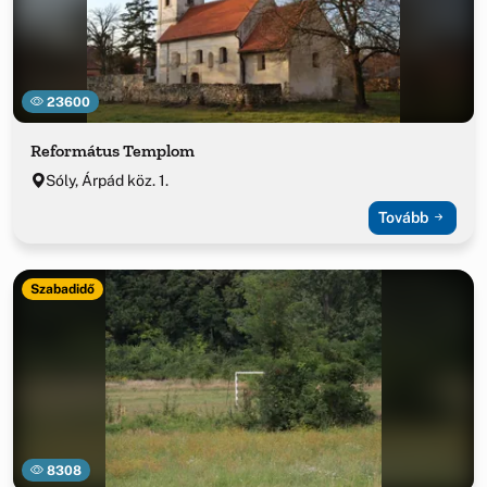
23600
Református Templom
Sóly, Árpád köz. 1.
Tovább
Szabadidő
8308