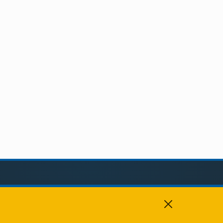
KAPCSOLAT
+36 88 459 150
8193 Sóly, Kossuth Lajos u.57.