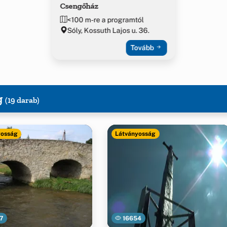
Csengőház
<100 m-re a programtól
Sóly, Kossuth Lajos u. 36.
Tovább
g
(19 darab)
yosság
Látványosság
7
16654