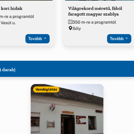
kori hidak
Világrekord méretű, fából
faragott magyar szablya
m-re a programtól
350 m-re a programtól
 Vasút u.
Sóly
Tovább
Tovább
1 darab)
Vendéglátás