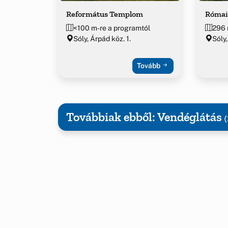
Református Templom
Római 
<100 m-re a programtól
296 
Sóly, Árpád köz. 1.
Sóly,
Tovább
Továbbiak ebből: Vendéglátás
(