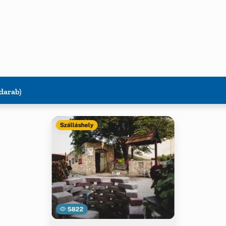
 darab)
Szálláshely
5822