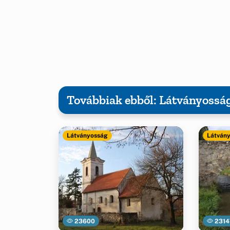
Továbbiak ebből: Látványossá
Látványosság
Látván
23600
2314