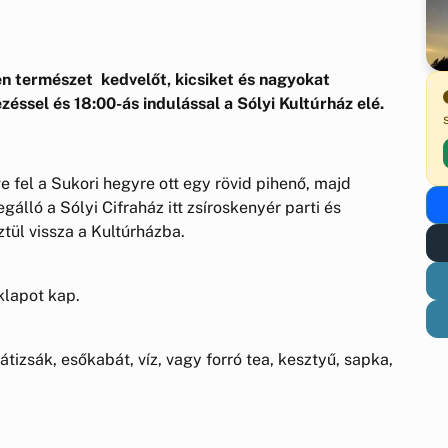
en természet kedvelőt, kicsiket és nagyokat
ssel és 18:00-ás indulással a Sólyi Kultúrház elé.
e fel a Sukori hegyre ott egy rövid pihenő, majd
álló a Sólyi Cifraház itt zsíroskenyér parti és
ztül vissza a Kultúrházba.
mléklapot kap.
átizsák, esőkabát, víz, vagy forró tea, kesztyű, sapka,