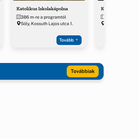
Katolikus Iskolakápolna
Kálvária
386 m-re a programtól
515 m-re a prog
Sóly, Kossuth Lajos utca 1.
Sóly
Tovább
Továbbiak