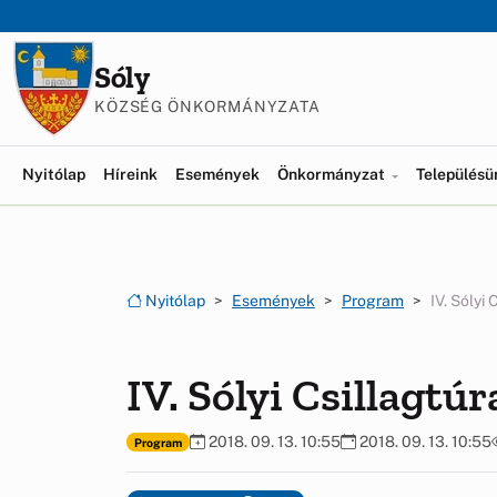
Ugrás a menüre
Ugrás a tartalomra
Sóly
KÖZSÉG ÖNKORMÁNYZATA
Nyitólap
Híreink
Események
Önkormányzat
Település
Nyitólap
Események
Program
IV. Sólyi 
IV. Sólyi Csillagtúr
2018. 09. 13. 10:55
2018. 09. 13. 10:55
Program