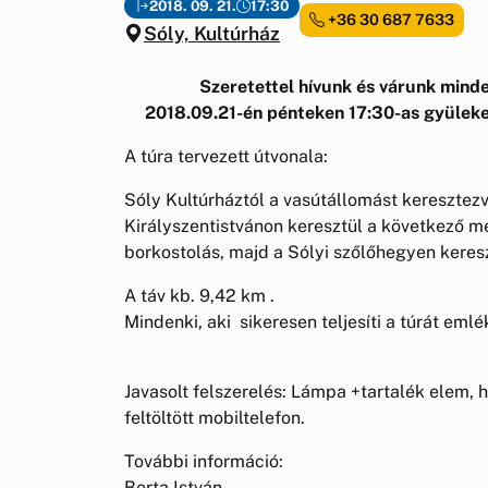
2018. 09. 21.
17:30
+36 30 687 7633
Sóly, Kultúrház
Szeretettel hívunk és várunk mind
2018.09.21-én pénteken 17:30-as gyülekezé
A túra tervezett útvonala:
Sóly Kultúrháztól a vasútállomást keresztezv
Királyszentistvánon keresztül a következő meg
borkostolás, majd a Sólyi szőlőhegyen keres
A táv kb. 9,42 km .
Mindenki, aki sikeresen teljesíti a túrát e
Javasolt felszerelés: Lámpa +tartalék elem, h
feltöltött mobiltelefon.
További információ:
Berta István