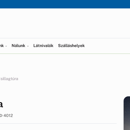
ünk
Nálunk
Látnivalók
Szálláshelyek
Csillagtúra
a
4012