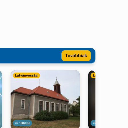
Továbbiak
Látványosság
Látványosság
18639
23208