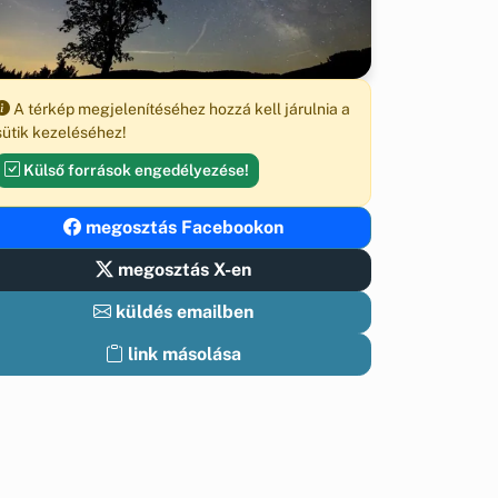
A térkép megjelenítéséhez hozzá kell járulnia a
sütik kezeléséhez!
Külső források engedélyezése!
megosztás Facebookon
megosztás X-en
küldés emailben
link másolása