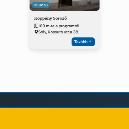
9276
Koppány Söröző
109 m-re a programtól
Sóly, Kossuth utca 38.
Tovább
LAK
KIEGÉSZÍTÉS
Impresszum
ények
Adatvédelem