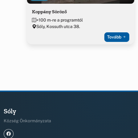
Koppány Söröző
<100 m-re a programtól
Sóly, Kossuth utca 38.
Tovább
Sóly
Község Önkormányzata