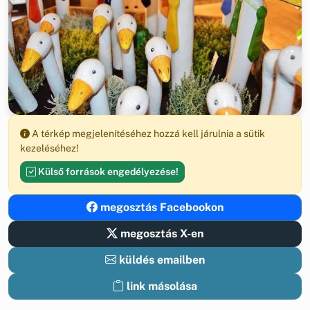
A térkép megjelenítéséhez hozzá kell járulnia a sütik
kezeléséhez!
Külső források engedélyezése!
megosztás Facebookon
megosztás X-en
küldés emailben
link másolása