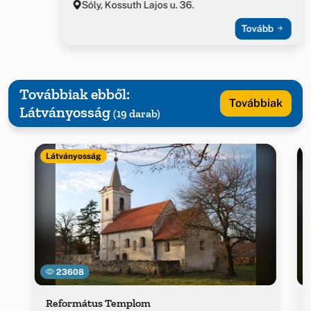
Sóly, Kossuth Lajos u. 36.
Tovább
Továbbiak ebből:
Továbbiak
Látványosság
(19 darab)
Látványosság
23608
Református Templom