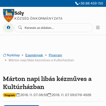
Ugrás a menüre
Ugrás a tartalomra
+36 88 459 150
Sóly
KÖZSÉG ÖNKORMÁNYZATA
Nyitólap
Események
Program
Márton napi libás kézműves a Kultúrházban
Márton napi libás kézműves a
Kultúrházban
2018. 11. 07. 08:59
2018. 11. 07. 09:07
4926
Program