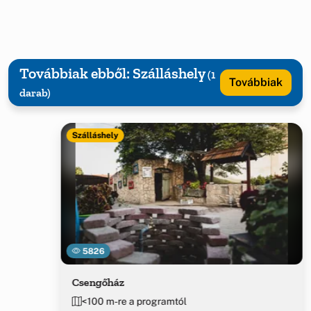
Továbbiak ebből: Szálláshely
(1
Továbbiak
darab)
Szálláshely
5826
Csengőház
<100 m-re a programtól