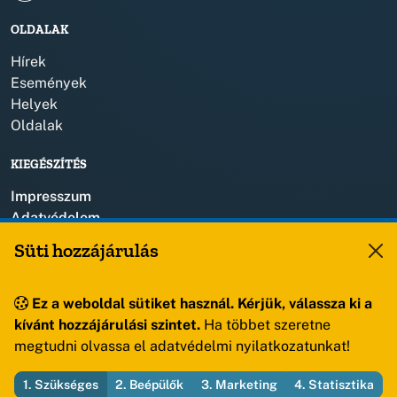
OLDALAK
Hírek
Események
Helyek
Oldalak
KIEGÉSZÍTÉS
Impresszum
Adatvédelem
Szerzői jogok
Süti hozzájárulás
KAPCSOLAT
Ez a weboldal sütiket használ. Kérjük, válassza ki a
+36 88 459 150
kívánt hozzájárulási szintet.
Ha többet szeretne
8193 Sóly, Kossuth Lajos u.57.
megtudni olvassa el adatvédelmi nyilatkozatunkat!
1. Szükséges
2. Beépülők
3. Marketing
4. Statisztika