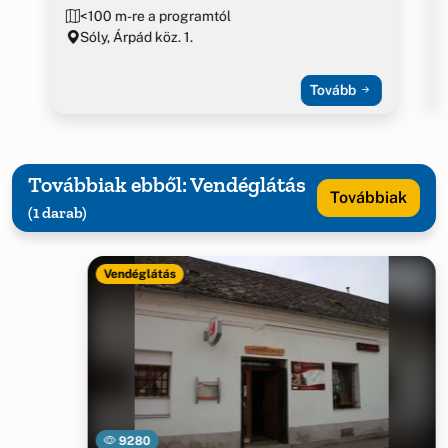
<100 m-re a programtól
Sóly, Árpád köz. 1.
Tovább
Továbbiak ebből: Vendéglátás
Továbbiak
(1 darab)
Vendéglátás
9280