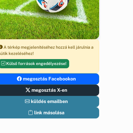
A térkép megjelenítéséhez hozzá kell járulnia a
sütik kezeléséhez!
Külső források engedélyezése!
megosztás Facebookon
megosztás X-en
küldés emailben
link másolása