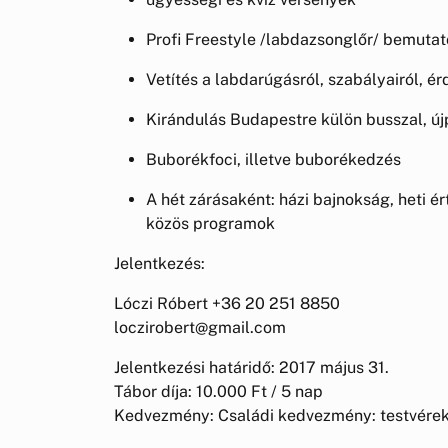
Profi Freestyle /labdazsonglőr/ bemutat
Vetítés a labdarúgásról, szabályairól, é
Kirándulás Budapestre külön busszal, ú
Buborékfoci, illetve buborékedzés
A hét zárásaként: házi bajnokság, heti é
közös programok
Jelentkezés:
Lóczi Róbert +36 20 251 8850
loczirobert@gmail.com
Jelentkezési határidő: 2017 május 31.
Tábor díja: 10.000 Ft / 5 nap
Kedvezmény: Családi kedvezmény: testvérekn