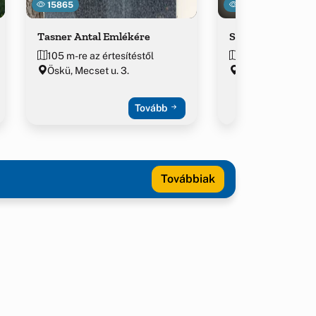
15865
14555
Tasner Antal Emlékére
Szent Anna szobo
105 m-re az értesítéstől
132 m-re az értes
Öskü, Mecset u. 3.
Öskü, Kossuth té
Tovább
Továbbiak