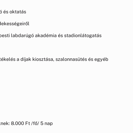
ó és oktatás
rdekességeiről
jpesti labdarúgó akadémia és stadionlátogatás
rtékelés a díjak kiosztása, szalonnasütés és egyéb
ek: 8.000 Ft /fő/ 5 nap