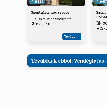
15367
1957
Szentháromság szobor
Szent 
Római
<100 m-re az értesítéstől
<100
Öskü, Fő u.
Öskü
Tovább
Továbbiak ebből: Vendéglátás
(