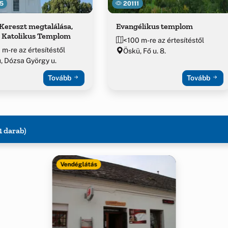
5
20111
Kereszt megtalálása,
Evangélikus templom
 Katolikus Templom
<100 m-re az értesítéstől
 m-re az értesítéstől
Öskü, Fő u. 8.
, Dózsa György u.
Tovább
Tovább
1 darab)
Vendéglátás