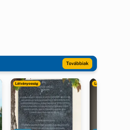
Továbbiak
Látványosság
Látványosság