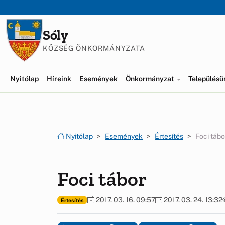
Ugrás a menüre
Ugrás a tartalomra
Sóly
KÖZSÉG ÖNKORMÁNYZATA
Nyitólap
Híreink
Események
Önkormányzat
Település
Nyitólap
Események
Értesítés
Foci tábo
Foci tábor
2017. 03. 16. 09:57
2017. 03. 24. 13:32
Értesítés