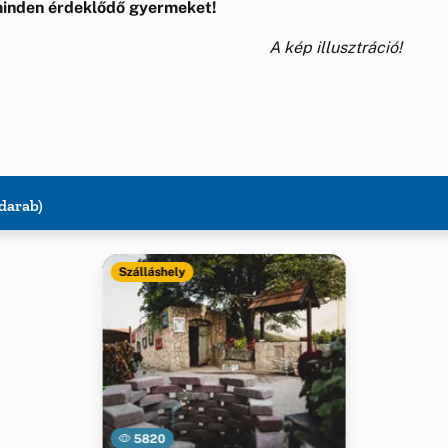
minden érdeklődő gyermeket!
A kép illusztráció!
 darab)
Szálláshely
5820