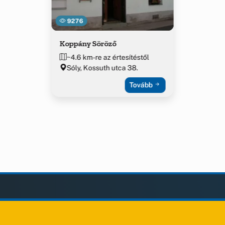
9276
Koppány Söröző
~4.6 km-re az értesítéstől
Sóly, Kossuth utca 38.
Tovább
LAK
KIEGÉSZÍTÉS
Impresszum