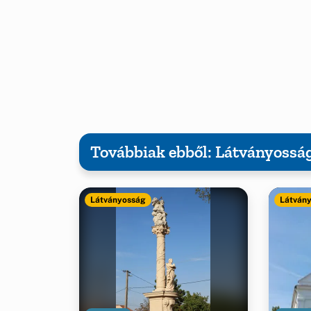
Továbbiak ebből: Látványossá
Látványosság
Látván