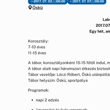
2017. 07. 03.
00:00
2017. 07. 07.
00:00
Öskü
Lab
2017.07
Egy hét, am
Korosztály:
7-10 éves
11-15 éves
A tábor, korosztályonként 15-15 főtől indul
A tábor alatt napi háromszori étkezés biztosít
Tábor vezetője: Lóczi Róbert, Öskü utánpótlá
Tábor helyszín: Öskü, sportpálya
Programok:
napi 2 edzés
ügyességi és kvíz versenyek