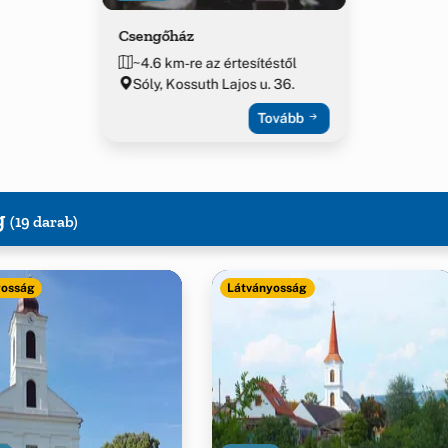
Csengőház
~4.6 km-re az értesítéstől
Sóly, Kossuth Lajos u. 36.
Tovább
g
(19 darab)
yosság
Látványosság