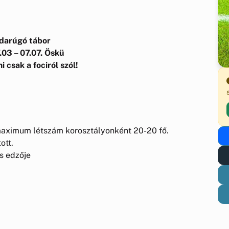
darúgó tábor
.03 – 07.07. Öskü
i csak a fociról szól!
, maximum létszám korosztályonként 20-20 fő.
ott.
s edzője