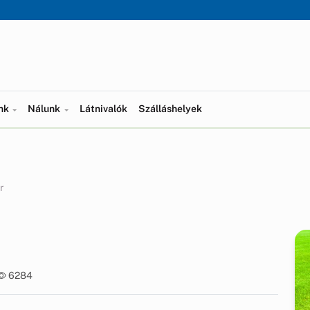
ünk
Nálunk
Látnivalók
Szálláshelyek
r
6284