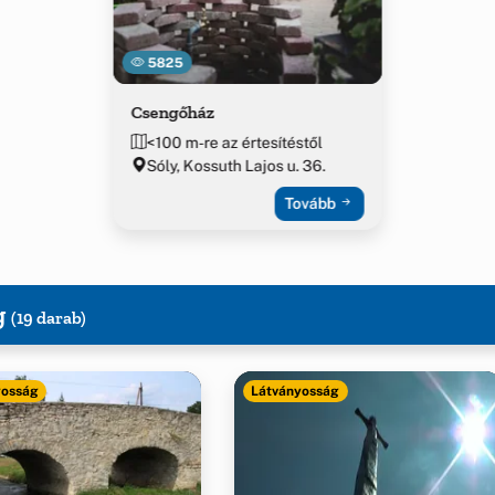
5825
Csengőház
<100 m-re az értesítéstől
Sóly, Kossuth Lajos u. 36.
Tovább
g
(19 darab)
yosság
Látványosság