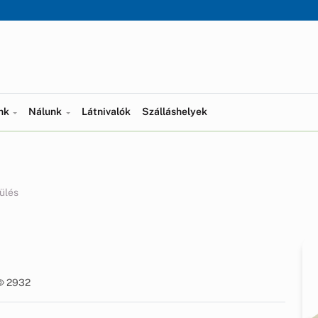
ünk
Nálunk
Látnivalók
Szálláshelyek
 ülés
2932