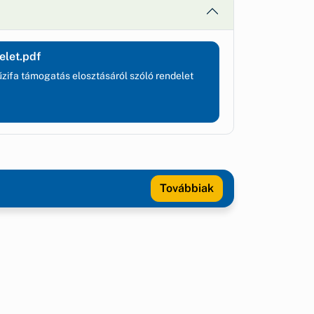
elet.pdf
tűzifa támogatás elosztásáról szóló rendelet
Továbbiak