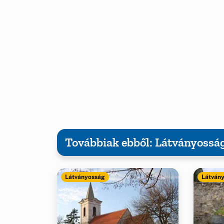
Továbbiak ebből: Látványossá
Látványosság
Látván