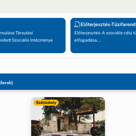
Előterjesztés-Tűzifarend
rsulása Társulási
Előterjesztés-A szociális célú 
ített Szociális Intézménye
elfogadása...
 darab)
Szálláshely