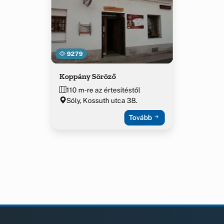
9279
Koppány Söröző
110 m-re az értesítéstől
Sóly, Kossuth utca 38.
Tovább