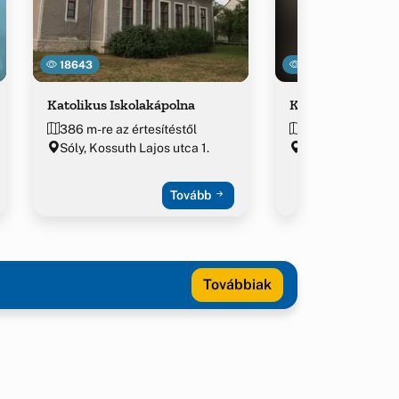
18643
23211
Katolikus Iskolakápolna
Kálvária
386 m-re az értesítéstől
515 m-re az értes
Sóly, Kossuth Lajos utca 1.
Sóly
Tovább
Továbbiak