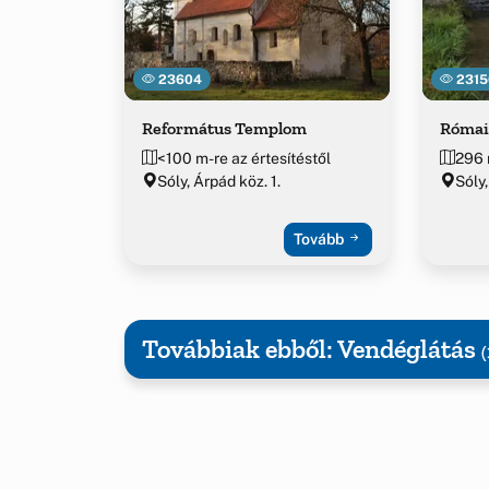
23604
2315
Református Templom
Római 
<100 m-re az értesítéstől
296 
Sóly, Árpád köz. 1.
Sóly,
Tovább
Továbbiak ebből: Vendéglátás
(