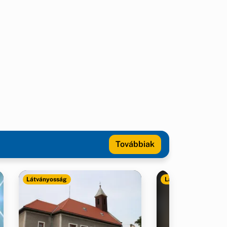
Továbbiak
Látványosság
Látványosság