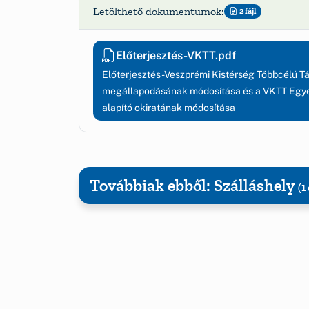
Letölthető dokumentumok:
2 fájl
Előterjesztés-VKTT.pdf
Előterjesztés-Veszprémi Kistérség Többcélú Tá
megállapodásának módosítása és a VKTT Egyes
alapító okiratának módosítása
Továbbiak ebből: Szálláshely
(1