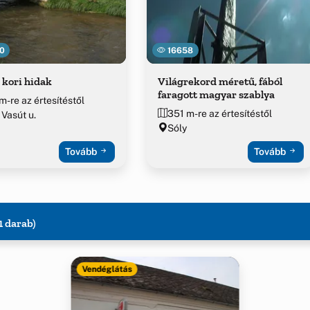
0
16658
kori hidak
Világrekord méretű, fából
faragott magyar szablya
m-re az értesítéstől
351 m-re az értesítéstől
 Vasút u.
Sóly
Tovább
Tovább
1 darab)
Vendéglátás