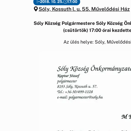
2018. 10. 25.
17:00
Sóly, Kossuth l. u. 55. Művelődési Ház
Sóly Község Polgármestere Sóly Község Önk
(csütörtök) 17:00 órai kezdettel
Az ülés helye: Sóly, Művelődés