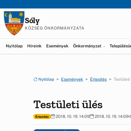
Ugrás a menüre
Ugrás a tartalomra
Sóly
KÖZSÉG ÖNKORMÁNYZATA
Nyitólap
Híreink
Események
Önkormányzat
Település
Nyitólap
Események
Értesítés
Testületi
Testületi ülés
2018. 10. 19. 14:09
2018. 10. 19. 14:09
Értesítés