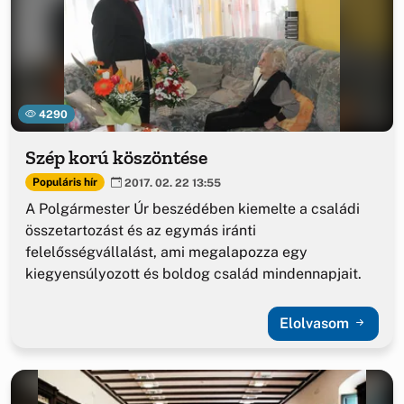
4290
Szép korú köszöntése
Populáris hír
2017. 02. 22 13:55
A Polgármester Úr beszédében kiemelte a családi
összetartozást és az egymás iránti
felelősségvállalást, ami megalapozza egy
kiegyensúlyozott és boldog család mindennapjait.
Elolvasom