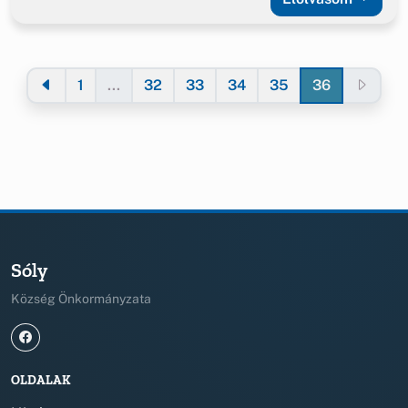
1
...
32
33
34
35
36
Sóly
Község Önkormányzata
OLDALAK