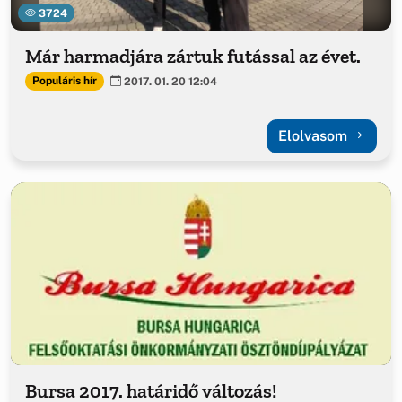
3724
Már harmadjára zártuk futással az évet.
Populáris hír
2017. 01. 20 12:04
Elolvasom
Bursa 2017. határidő változás!