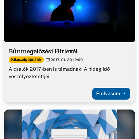
Bűnmegelőzési Hírlevél
Közszolgálati hír
2017. 01. 20 12:00
A csalók 2017-ben is támadnak! A hideg idő
veszélyeztetettjei!
Elolvasom