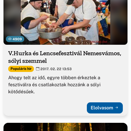
4909
V.Hurka és Lencsefesztivál Nemesvámos,
sólyi szemmel
Populáris hír
2017. 02. 22 13:53
Ahogy telt az idő, egyre többen érkeztek a
fesztiválra és csatlakoztak hozzánk a sólyi
kötődésűek.
Elolvasom