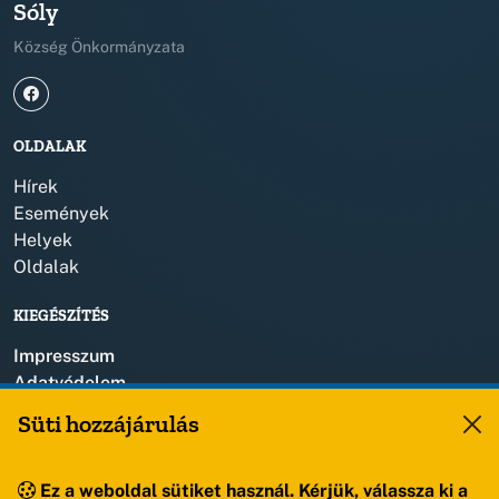
Sóly
Község Önkormányzata
OLDALAK
Hírek
Események
Helyek
Oldalak
KIEGÉSZÍTÉS
Impresszum
Adatvédelem
Szerzői jogok
Süti hozzájárulás
KAPCSOLAT
Ez a weboldal sütiket használ. Kérjük, válassza ki a
+36 88 459 150