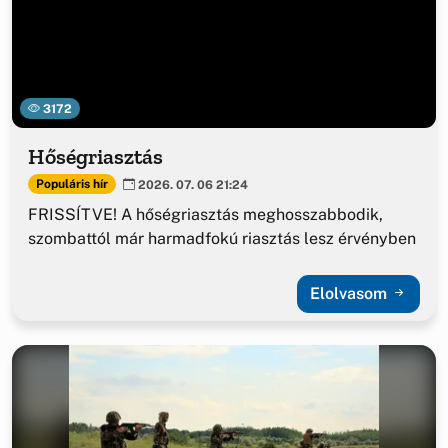
3172
Hőségriasztás
Populáris hír
2026. 07. 06 21:24
FRISSÍTVE! A hőségriasztás meghosszabbodik,
szombattól már harmadfokú riasztás lesz érvényben
Elolvasom