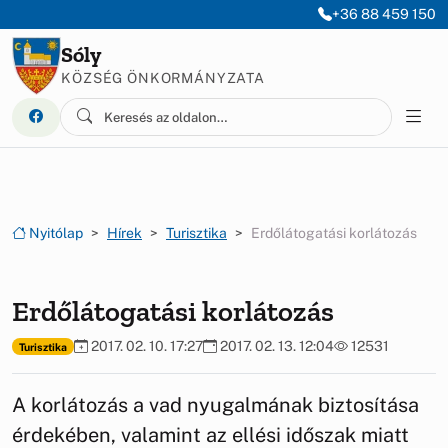
Ugrás a menüre
Ugrás a tartalomra
+36 88 459 150
Sóly
KÖZSÉG ÖNKORMÁNYZATA
Nyitólap
Hírek
Turisztika
Erdőlátogatási korlátozás
Erdőlátogatási korlátozás
2017. 02. 10. 17:27
2017. 02. 13. 12:04
12531
Turisztika
A korlátozás a vad nyugalmának biztosítása
érdekében, valamint az ellési időszak miatt