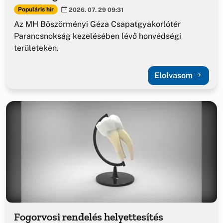
Populáris hír
2026. 07. 29 09:31
Az MH Böszörményi Géza Csapatgyakorlótér
Parancsnokság kezelésében lévő honvédségi
területeken.
Elolvasom
Fogorvosi rendelés helyettesítés