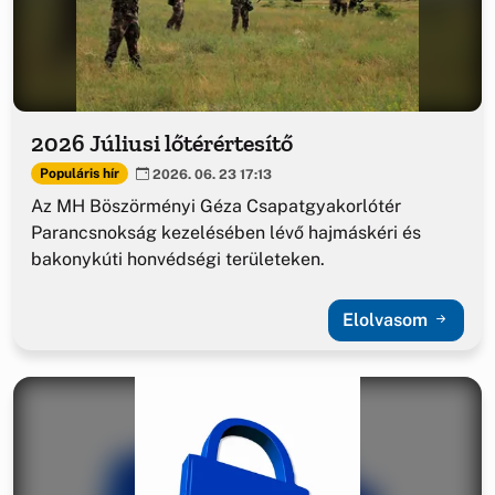
2026 Júliusi lőtérértesítő
Populáris hír
2026. 06. 23 17:13
Az MH Böszörményi Géza Csapatgyakorlótér
Parancsnokság kezelésében lévő hajmáskéri és
bakonykúti honvédségi területeken.
Elolvasom