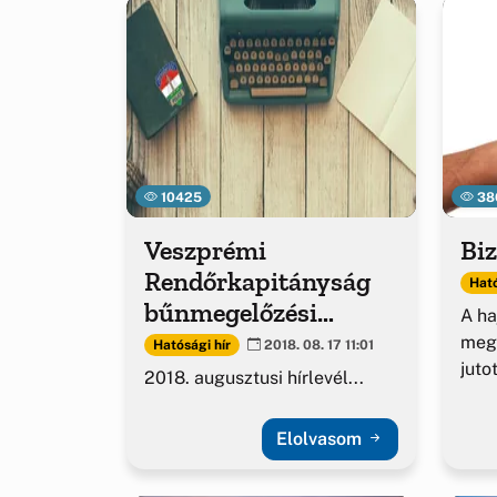
10425
38
Veszprémi
Biz
Rendőrkapitányság
Ható
bűnmegelőzési
A ha
hírlevél
megb
Hatósági hír
2018. 08. 17 11:01
juto
2018. augusztusi hírlevél...
Elolvasom