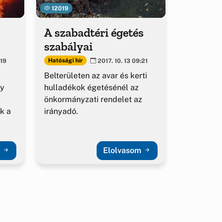
12019
A szabadtéri égetés
szabályai
Hatósági hír
:19
2017. 10. 13 09:21
Belterületen az avar és kerti
gy
hulladékok égetésénél az
önkormányzati rendelet az
k a
irányadó.
m
Elolvasom