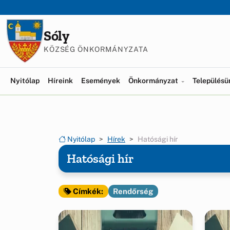
Ugrás a menüre
Ugrás a tartalomra
Sóly
KÖZSÉG ÖNKORMÁNYZATA
Nyitólap
Híreink
Események
Önkormányzat
Település
Nyitólap
Hírek
Hatósági hír
Hatósági hír
Rendőrség
Címkék: