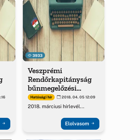
3933
Veszprémi
g
Rendőrkapitányság
bűnmegelőzési
hírlevél
Hatósági hír
:16
2018. 04. 05 12:09
2018. márciusi hírlevél...
m
Elolvasom