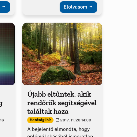
területe lakosságának
m
Elolvasom
biztonságát erősítették...
Újabb eltűntek, akik
g
rendőrök segítségével
találtak haza
Hatósági hír
:16
2017. 11. 20 14:09
A bejelentő elmondta, hogy
eplényi lakásából ismeretlen