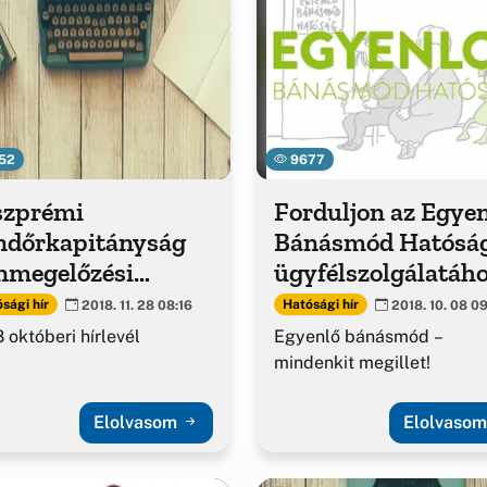
52
9677
szprémi
Forduljon az Egye
ndőrkapitányság
Bánásmód Hatósá
nmegelőzési
ügyfélszolgálatáh
levél
sági hír
Hatósági hír
2018. 11. 28 08:16
2018. 10. 08 0
 októberi hírlevél
Egyenlő bánásmód –
mindenkit megillet!
Elolvasom
Elolvaso