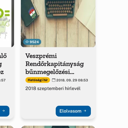
9524
nlő
Veszprémi
g
Rendőrkapitányság
oz
bűnmegelőzési
hírlevél
Hatósági hír
9:57
2018. 09. 29 08:53
2018 szeptemberi hírlevél
m
Elolvasom