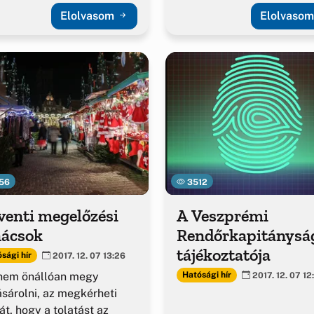
Elolvasom
Elolvaso
56
3512
venti megelőzési
A Veszprémi
nácsok
Rendőrkapitánysá
tájékoztatója
sági hír
2017. 12. 07 13:26
 nem önállóan megy
Hatósági hír
2017. 12. 07 12
sárolni, az megkérheti
át, hogy a tolatást az