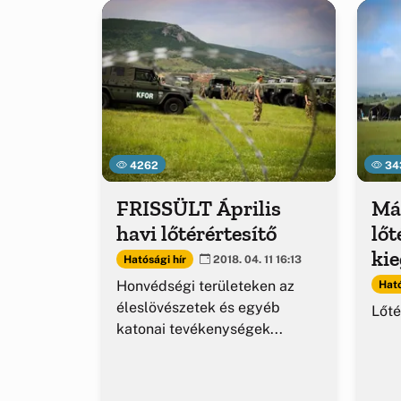
4262
34
FRISSÜLT Április
Má
havi lőtérértesítő
lőt
kie
Hatósági hír
2018. 04. 11 16:13
Honvédségi területeken az
Ható
éleslövészetek és egyéb
Lőté
katonai tevékenységek...