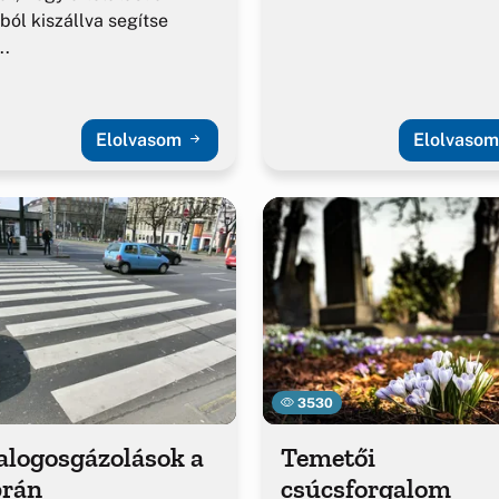
ból kiszállva segítse
..
Elolvasom
Elolvaso
3530
alogosgázolások a
Temetői
brán
csúcsforgalom