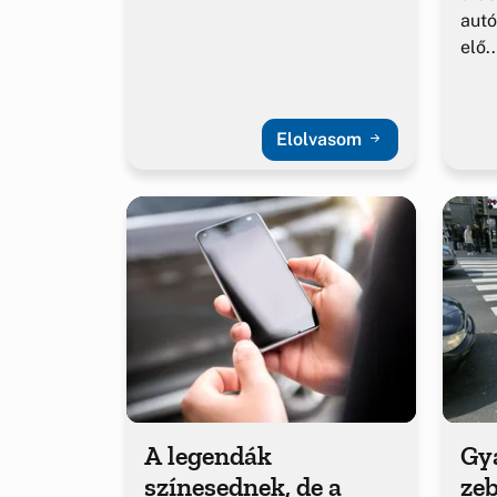
autó
elő..
Elolvasom
A legendák
Gy
színesednek, de a
ze