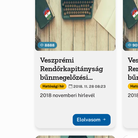
8888
90
Veszprémi
Ve
Rendőrkapitányság
Re
bűnmegelőzési
bű
hírlevél
hír
Hatósági hír
Ható
2018. 11. 28 08:23
2018 novemberi hírlevél
2018
Elolvasom