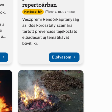
repertoárban
:29
ők,
Hatósági hír
2017. 10. 27 16:08
Veszprémi Rendőrkapitányság
z a
az idős korosztály számára
si
tartott prevenciós tájékoztató
 a
előadásait új tematikával
bővíti ki.
m
Elolvasom