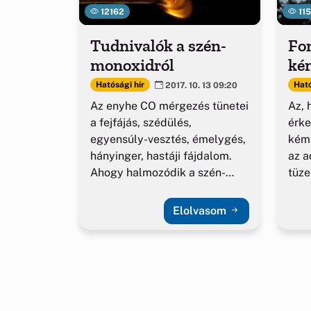
12162
11
Tudnivalók a szén-
Fon
monoxidról
ké
Hatósági hír
Ható
2017. 10. 13 09:20
Az enyhe CO mérgezés tünetei
Az, 
a fejfájás, szédülés,
érke
egyensúly-vesztés, émelygés,
kémé
hányinger, hastáji fájdalom.
az a
Ahogy halmozódik a szén-
tüze
monoxid a szervezetben, úgy
fűte
erősödnek a tünetek.
Elolvasom