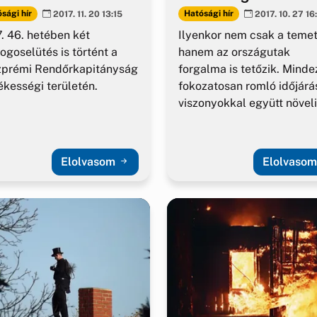
sági hír
Hatósági hír
2017. 11. 20 13:15
2017. 10. 27 16
. 46. hetében két
Ilyenkor nem csak a temet
ogoselütés is történt a
hanem az országutak
zprémi Rendőrkapitányság
forgalma is tetőzik. Minde
tékességi területén.
fokozatosan romló időjárá
viszonyokkal együtt növeli
balesetveszélyt.
Elolvasom
Elolvaso