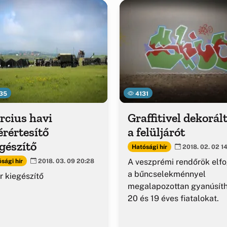
35
4131
rcius havi
Graffitivel dekorál
érértesítő
a felüljárót
gészítő
Hatósági hír
2018. 02. 02 1
A veszprémi rendőrök elf
sági hír
2018. 03. 09 20:28
a bűncselekménnyel
r kiegészítő
megalapozottan gyanúsít
20 és 19 éves fiatalokat.