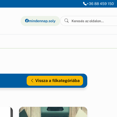
+36 88 459 150
mindennap.soly
Vissza a főkategóriába