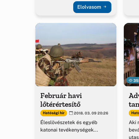
Elolvasom
35
Február havi
Ad
lőtérértesítő
ta
Hatósági hír
Ható
2018. 03. 09 20:26
Éleslövészetek és egyéb
Aki
katonai tevékenységek...
bevá
utas