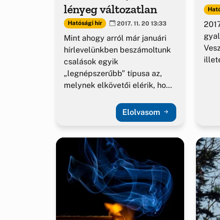
lényeg változatlan
Ható
2017
Hatósági hír
2017. 11. 20 13:33
gyal
Mint ahogy arról már januári
Ves
hírlevelünkben beszámoltunk
ille
csalások egyik
„legnépszerűbb” típusa az,
melynek elkövetői elérik, hogy
az általuk mobiltelefonon
felhívott sértettek...
Elolvasom