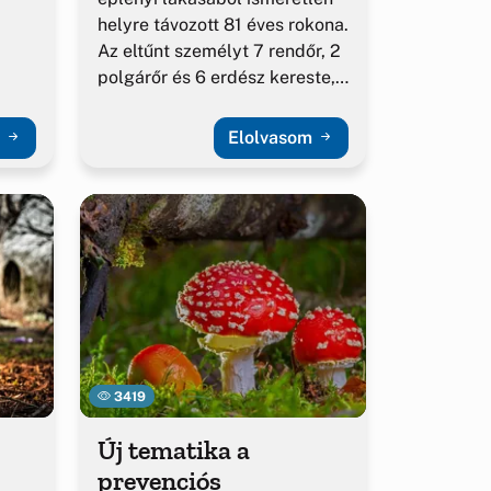
helyre távozott 81 éves rokona.
Az eltűnt személyt 7 rendőr, 2
polgárőr és 6 erdész kereste,
akit 2017. november 7-én...
m
Elolvasom
3419
Új tematika a
prevenciós