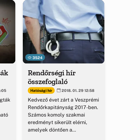
3524
ták
Rendőrségi hír
összefoglaló
Hatósági hír
4:05
2018. 01. 29 12:58
ogták
Kedvező évet zárt a Veszprémi
Rendőrkapitányság 2017-ben.
ható
Számos komoly szakmai
eredményt sikerült elérni,
amelyek döntően a
kapitányság illetékességi