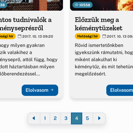
538
10558
tos tudnivalók a
Előzzük meg a
ményseprésről
kéménytüzeket
sági hír
Hatósági hír
2017. 10. 13 09:20
2017. 10. 13 09
hogy milyen gyakran
Rövid ismertetőnkben
zik valakihez a
igyekszünk rámutatni, ho
nyseprő, attól függ, hogy
miként alakulhat ki
dott háztartásban milyen
kéménytűz, és mit tehetün
lőberendezéssel
megelőzésért.
nek...
Elolvasom
Elolvaso
1
2
3
4
5