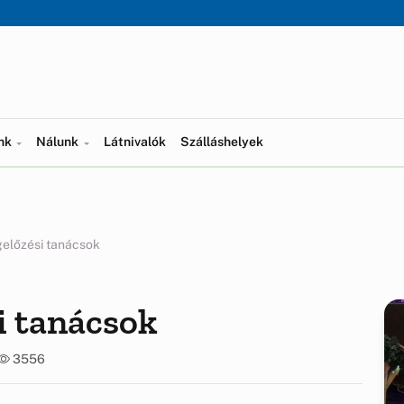
ünk
Nálunk
Látnivalók
Szálláshelyek
előzési tanácsok
i tanácsok
3556