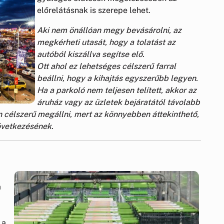
előrelátásnak is szerepe lehet.
Aki nem önállóan megy bevásárolni, az
megkérheti utasát, hogy a tolatást az
autóból kiszállva segítse elő.
Ott ahol ez lehetséges célszerű farral
beállni, hogy a kihajtás egyszerűbb legyen.
Ha a parkoló nem teljesen telített, akkor az
áruház vagy az üzletek bejáratától távolabb
 célszerű megállni, mert az könnyebben áttekinthető,
övetkezésének.
a
 a