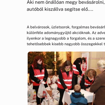
Aki nem önállóan megy bevásárolni, 
autóból kiszállva segítse elő....
A belvárosok, üzletsorok, forgalmas bevásárl
különféle adománygyűjtő akcióknak. Az adve
ilyenkor a legnagyobb a forgalom, és a szer
tehetősebbek kisebb nagyobb összegekkel t