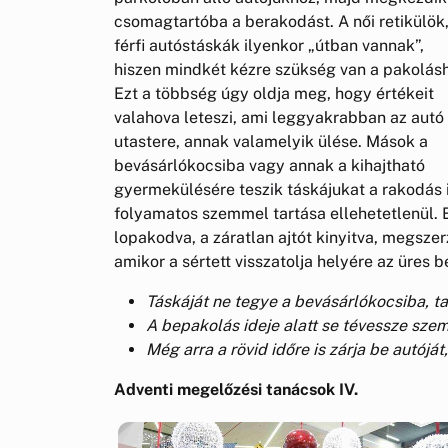
csomagtartóba a berakodást. A női retikülök
férfi autóstáskák ilyenkor „útban vannak”,
hiszen mindkét kézre szükség van a pakolás
Ezt a többség úgy oldja meg, hogy értékeit
valahova leteszi, ami leggyakrabban az autó
utastere, annak valamelyik ülése. Mások a
bevásárlókocsiba vagy annak a kihajtható
gyermekülésére teszik táskájukat a rakodás i
folyamatos szemmel tartása ellehetetlenül. E
lopakodva, a záratlan ajtót kinyitva, megszer
amikor a sértett visszatolja helyére az üres b
Táskáját ne tegye a bevásárlókocsiba, ta
A bepakolás ideje alatt se tévessze szem 
Még arra a rövid időre is zárja be autóját
Adventi megelőzési tanácsok IV.