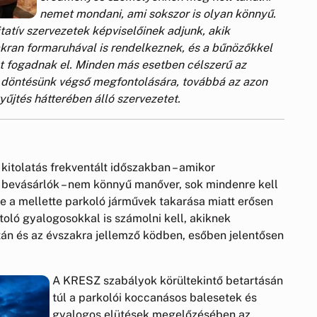
nemet mondani, ami sokszor is olyan könnyű.
tatív szervezetek képviselőinek adjunk, akik
kran formaruhával is rendelkeznek, és a bűnözőkkel
t fogadnak el. Minden más esetben célszerű az
d döntésünk végső megfontolására, továbbá az azon
gyűjtés hátterében álló szervezetet.
kitolatás frekventált időszakban – amikor
 bevásárlók – nem könnyű manőver, sok mindenre kell
re a mellette parkoló járművek takarása miatt erősen
toló gyalogosokkal is számolni kell, akiknek
tán és az évszakra jellemző ködben, esőben jelentősen
A
KRESZ szabályok körültekintő betartásán
túl a parkolói koccanásos balesetek és
gyalogos elütések megelőzésében az