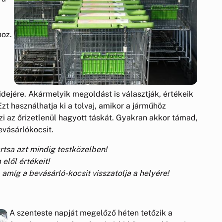
,
hoz.
dejére. Akármelyik megoldást is választják, értékeik
zt használhatja ki a tolvaj, amikor a járműhöz
zi az őrizetlenül hagyott táskát. Gyakran akkor támad,
evásárlókocsit.
rtsa azt mindig testközelben!
elől értékeit!
, amíg a bevásárló-kocsit visszatolja a helyére!
A
szenteste napját megelőző héten tetőzik a