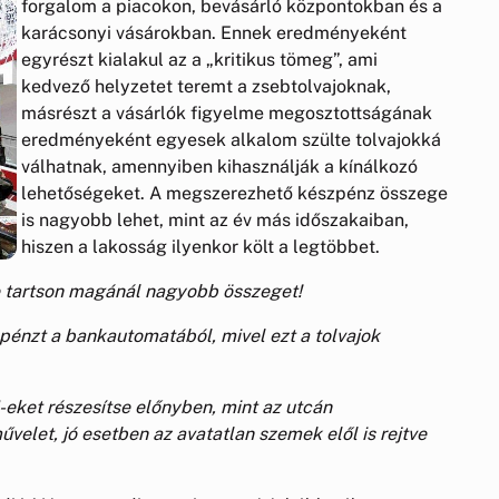
forgalom a piacokon, bevásárló központokban és a
karácsonyi vásárokban. Ennek eredményeként
egyrészt kialakul az a „kritikus tömeg”, ami
kedvező helyzetet teremt a zsebtolvajoknak,
másrészt a vásárlók figyelme megosztottságának
eredményeként egyesek alkalom szülte tolvajokká
válhatnak, amennyiben kihasználják a kínálkozó
lehetőségeket. A megszerezhető készpénz összege
is nagyobb lehet, mint az év más időszakaiban,
hiszen a lakosság ilyenkor költ a legtöbbet.
e tartson magánál nagyobb összeget!
 pénzt a bankautomatából, mivel ezt a tolvajok
-eket részesítse előnyben, mint az utcán
űvelet, jó esetben az avatatlan szemek elől is rejtve