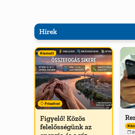
Hírek
Kiemelt
Frissítve!
Ren
Figyelő! Közös
felelősségünk az
Közs
20