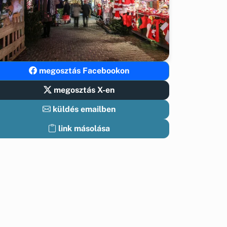
megosztás Facebookon
megosztás X-en
küldés emailben
link másolása