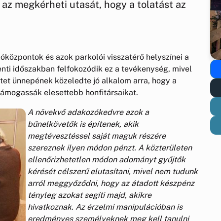
az megkérheti utasát, hogy a tolatást az
óközpontok és azok parkolói visszatérő helyszínei a
nti időszakban felfokozódik ez a tevékenység, mivel
etet ünnepének közeledte jó alkalom arra, hogy a
ámogassák elesettebb honfitársaikat.
A
növekvő adakozókedvre azok a
bűnelkövetők is építenek, akik
megtévesztéssel saját maguk részére
szereznek ilyen módon pénzt. A közterületen
ellenőrizhetetlen módon adományt gyűjtők
kérését célszerű elutasítani, mivel nem tudunk
arról meggyőződni, hogy az átadott készpénz
tényleg azokat segíti majd, akikre
hivatkoznak. Az érzelmi manipulációban is
eredményes személyeknek meg kell tanulni