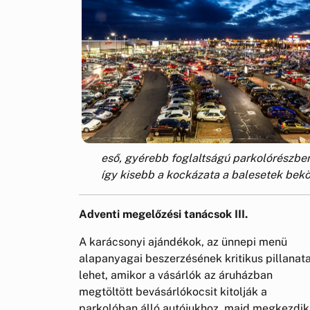
eső, gyérebb foglaltságú parkolórészben
így kisebb a kockázata a balesetek bek
Adventi megelőzési tanácsok III.
A
karácsonyi ajándékok, az ünnepi menü
alapanyagai beszerzésének kritikus pillanat
lehet, amikor a vásárlók az áruházban
megtöltött bevásárlókocsit kitolják a
parkolóban álló autójukhoz, majd megkezdik