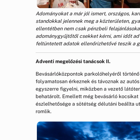
Adományokat a már jól ismert, országos, kari
standokkal jelennek meg a közterületen, gya
ellentétben nem csak pénzbeli felajánlásoka
adománygyűjtőtől csekket kérni, ami időt a
feltüntetett adatok ellenőrizhetővé teszik a 
Adventi megelőzési tanácsok II.
Bevásárlóközpontok parkolóhelyéről történő 
folyamatosan érkeznek és távoznak az autós
egyszerre figyelni, miközben a vezető látóte
behatárolt. Emellett még bevásárló kocsikat 
észlelhetősége a sötétség délutáni beállta u
romlik.