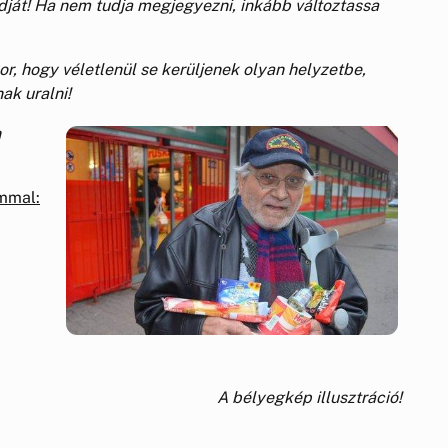
ját! Ha nem tudja megjegyezni, inkább változtassa
or, hogy véletlenül se kerüljenek olyan helyzetbe,
ak uralni!
n
ommal:
A bélyegkép illusztráció!