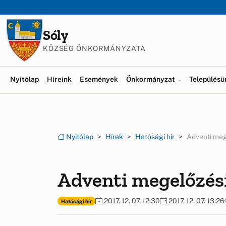
Ugrás a menüre
Ugrás a tartalomra
Sóly
KÖZSÉG ÖNKORMÁNYZATA
Nyitólap
Híreink
Események
Önkormányzat
Település
Nyitólap
Hírek
Hatósági hír
Adventi meg
Adventi megelőzés
2017. 12. 07. 12:30
2017. 12. 07. 13:26
Hatósági hír