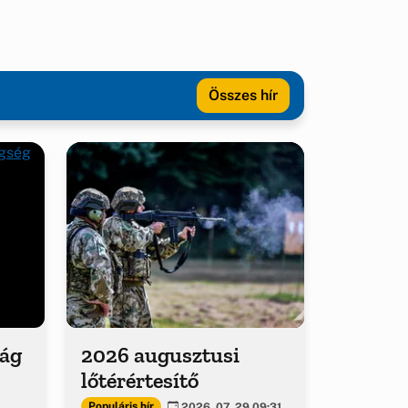
Összes hír
ság
2026 augusztusi
lőtérértesítő
Populáris hír
2026. 07. 29 09:31