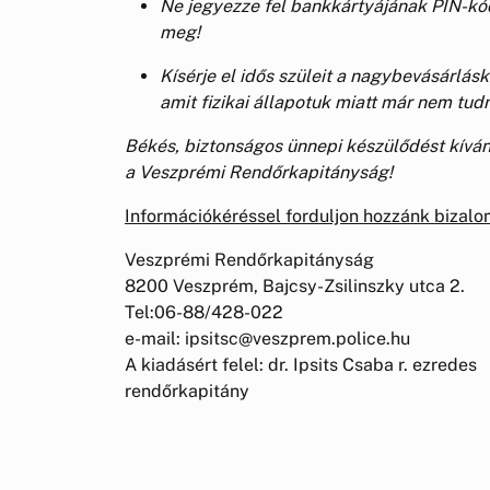
Ne jegyezze fel bankkártyájának PIN-kód
meg!
Kísérje el idős szüleit a nagybevásárlásk
amit fizikai állapotuk miatt már nem tudn
Békés, biztonságos ünnepi készülődést kívá
a Veszprémi Rendőrkapitányság!
Információkéréssel forduljon hozzánk bizal
Veszprémi Rendőrkapitányság
8200 Veszprém, Bajcsy-Zsilinszky utca 2.
Tel:06-88/428-022
e-mail: ipsitsc@veszprem.police.hu
A kiadásért felel: dr. Ipsits Csaba r. ezredes
rendőrkapitány