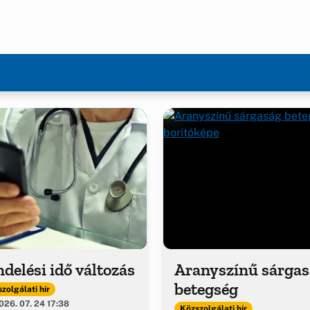
delési idő változás
Aranyszínű sárga
betegség
zolgálati hír
26. 07. 24 17:38
Közszolgálati hír