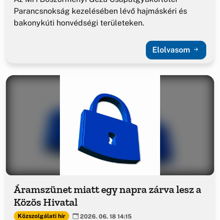
Parancsnokság kezelésében lévő hajmáskéri és
bakonykúti honvédségi területeken.
Elolvasom
Áramszünet miatt egy napra zárva lesz a
Közös Hivatal
Közszolgálati hír
2026. 06. 18 14:15