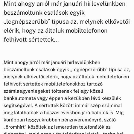
Mint ahogy arról már januári hírlevelünkben
beszámoltunk csalások egyik
„legnépszerűbb” típusa az, melynek elkövetői
elérik, hogy az általuk mobiltelefonon
felhívott sértettek...
Mint ahogy arról már januári hírlevelünkben
beszámoltunk csalások egyik „legnépszerűbb” típusa az,
melynek elkövetői elérik, hogy az általuk mobiltelefonon
felhívott sértettek mobiltelefonokhoz tartozó
számlaegyenlegeket töltsenek fel egy közeli
bankautomata vagy éppen a kezükben lévő készülék
segítségével. A sértettek között immár szép számmal
megtalálhatóak a húszas éveikben járó fiatalok is. Míg
korábban leggyakrabban pénznyereményről szóló
„örömhírt” közöltek az ismeretlen telefonálók az