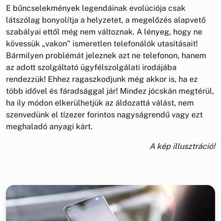
E bűncselekmények legendáinak evolúciója csak
látszólag bonyolítja a helyzetet, a megelőzés alapvető
szabályai ettől még nem változnak. A lényeg, hogy ne
kövessük „vakon” ismeretlen telefonálók utasításait!
Bármilyen problémát jeleznek azt ne telefonon, hanem
az adott szolgáltató ügyfélszolgálati irodájába
rendezzük! Ehhez ragaszkodjunk még akkor is, ha ez
több idővel és fáradsággal jár! Mindez jócskán megtérül,
ha ily módon elkerülhetjük az áldozattá válást, nem
szenvedünk el tízezer forintos nagyságrendű vagy ezt
meghaladó anyagi kárt.
A kép illusztráció!