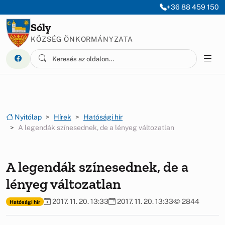
Ugrás a menüre
Ugrás a tartalomra
+36 88 459 150
Sóly
KÖZSÉG ÖNKORMÁNYZATA
Nyitólap
Hírek
Hatósági hír
A legendák színesednek, de a lényeg változatlan
A legendák színesednek, de a
lényeg változatlan
2017. 11. 20. 13:33
2017. 11. 20. 13:33
2844
Hatósági hír