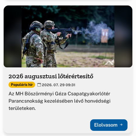
2026 augusztusi lőtérértesítő
Populáris hír
2026. 07. 29 09:31
Az MH Böszörményi Géza Csapatgyakorlótér
Parancsnokság kezelésében lévő honvédségi
területeken.
Elolvasom