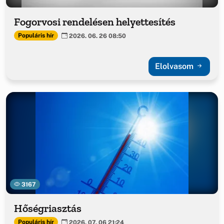
Fogorvosi rendelésen helyettesítés
Populáris hír
2026. 06. 26 08:50
Elolvasom
3167
Hőségriasztás
Populáris hír
2026. 07. 06 21:24