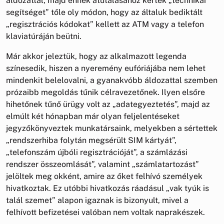
áldozattal, majd ennek átutalásához kértek „technikai
segítséget” tőle oly módon, hogy az általuk bediktált
„regisztrációs kódokat” kellett az ATM vagy a telefon
klaviatúráján beütni.
Már akkor jeleztük, hogy az alkalmazott legenda
színesedik, hiszen a nyeremény eufóriájába nem lehet
mindenkit belelovalni, a gyanakvóbb áldozattal szemben
prózaibb megoldás tűnik célravezetőnek. Ilyen elsőre
hihetőnek tűnő ürügy volt az „adategyeztetés”, majd az
elmúlt két hónapban már olyan feljelentéseket
jegyzőkönyveztek munkatársaink, melyekben a sértettek
„rendszerhiba folytán megsérült SIM kártyát”,
„telefonszám újbóli regisztrációját”, a számlázási
rendszer összeomlását”, valamint „számlatartozást”
jelöltek meg okként, amire az őket felhívó személyek
hivatkoztak. Ez utóbbi hivatkozás ráadásul „vak tyúk is
talál szemet” alapon igaznak is bizonyult, mivel a
felhívott befizetései valóban nem voltak naprakészek.