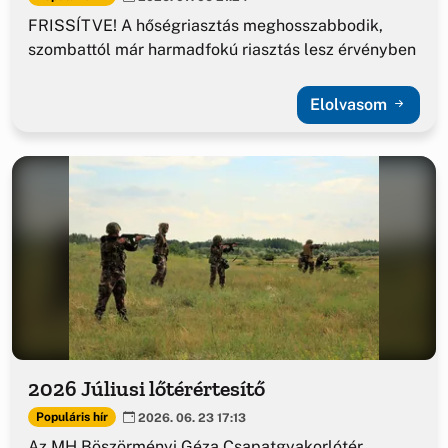
FRISSÍTVE! A hőségriasztás meghosszabbodik,
szombattól már harmadfokú riasztás lesz érvényben
Elolvasom
2026 Júliusi lőtérértesítő
Populáris hír
2026. 06. 23 17:13
Az MH Böszörményi Géza Csapatgyakorlótér