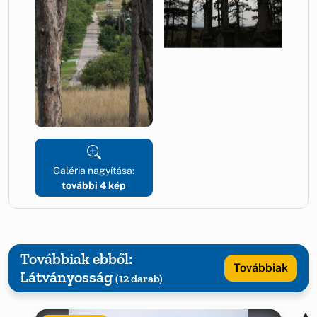
Galéria nagyítása:
további 4 kép
Továbbiak ebből:
Továbbiak
Látványosság
(12 darab)