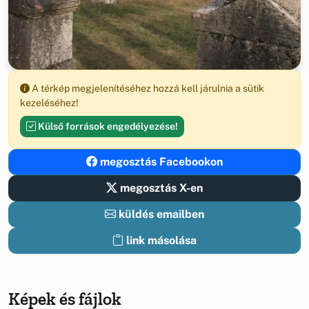
A térkép megjelenítéséhez hozzá kell járulnia a sütik
kezeléséhez!
Külső források engedélyezése!
megosztás Facebookon
megosztás X-en
küldés emailben
link másolása
Képek és fájlok