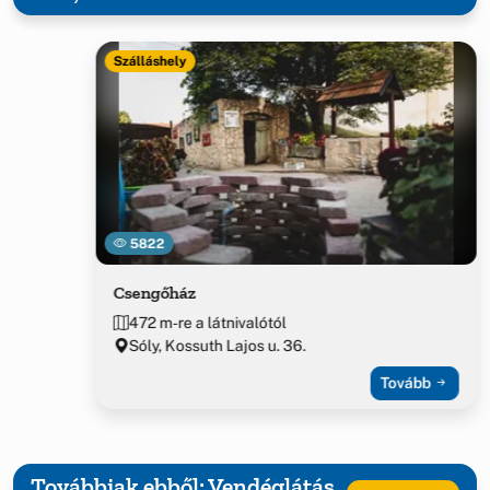
Szálláshely
5822
Csengőház
472 m-re a látnivalótól
Sóly, Kossuth Lajos u. 36.
Tovább
Továbbiak ebből: Vendéglátás,