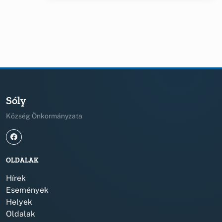
Sóly
Község Önkormányzata
OLDALAK
Hírek
Események
Helyek
Oldalak