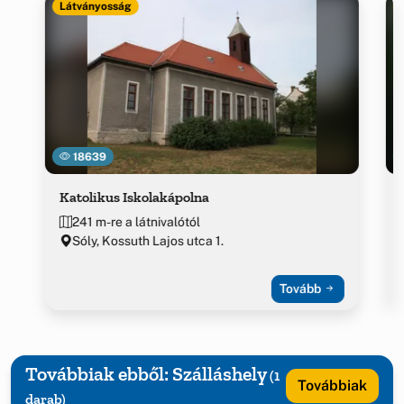
Látványosság
18639
Katolikus Iskolakápolna
241 m-re a látnivalótól
Sóly, Kossuth Lajos utca 1.
Tovább
Továbbiak ebből: Szálláshely
(1
Továbbiak
darab)