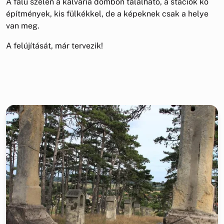
A falu szélén a kálvária dombon található, a stációk kő
építmények, kis fülkékkel, de a képeknek csak a helye
van meg.
A felújítását, már tervezik!