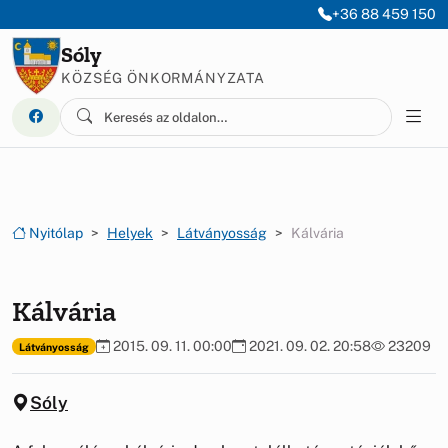
Ugrás a menüre
Ugrás a tartalomra
+36 88 459 150
Sóly
KÖZSÉG ÖNKORMÁNYZATA
Nyitólap
Helyek
Látványosság
Kálvária
Kálvária
2015. 09. 11. 00:00
2021. 09. 02. 20:58
23209
Látványosság
Sóly