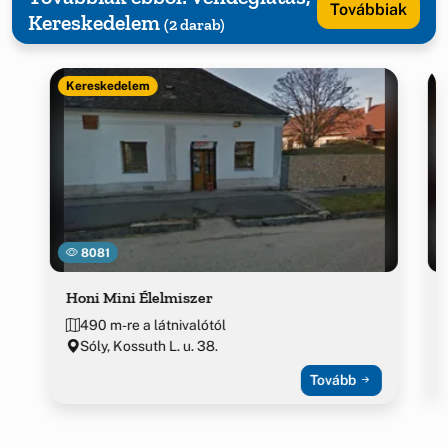
Továbbiak
Kereskedelem
(2 darab)
Kereskedelem
8081
Honi Mini Élelmiszer
490 m-re a látnivalótól
Sóly, Kossuth L. u. 38.
Tovább