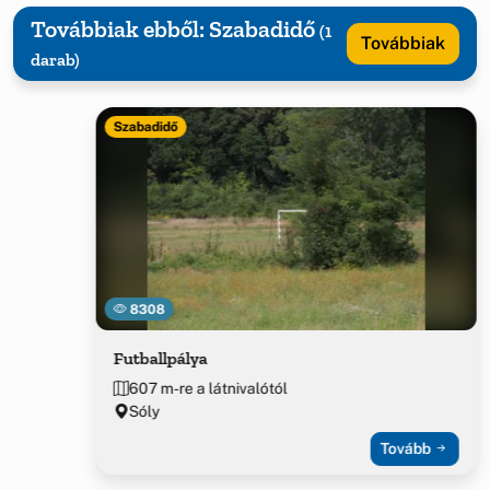
Továbbiak ebből: Szabadidő
(1
Továbbiak
darab)
Szabadidő
8308
Futballpálya
607 m-re a látnivalótól
Sóly
Tovább