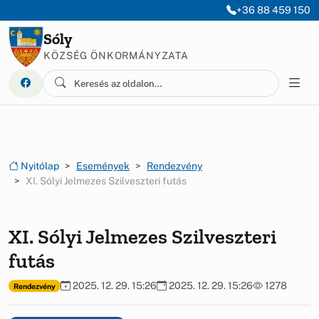
Ugrás a menüre
Ugrás a tartalomra
+36 88 459 150
Sóly
KÖZSÉG ÖNKORMÁNYZATA
Nyitólap
Események
Rendezvény
XI. Sólyi Jelmezes Szilveszteri futás
XI. Sólyi Jelmezes Szilveszteri
futás
2025. 12. 29. 15:26
2025. 12. 29. 15:26
1278
Rendezvény