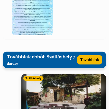
Továbbiak ebből: Szálláshely
(1
Továbbiak
darab)
Szálláshely