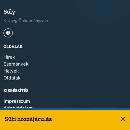
Sóly
Község Önkormányzata
OLDALAK
Hírek
Események
Helyek
Oldalak
KIEGÉSZÍTÉS
Impresszum
Adatvédelem
Szerzői jogok
Süti hozzájárulás
KAPCSOLAT