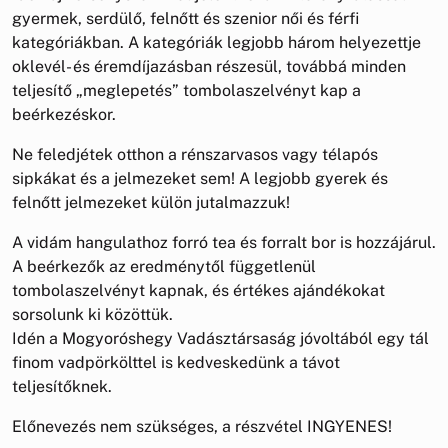
gyermek, serdülő, felnőtt és szenior női és férfi
kategóriákban. A kategóriák legjobb három helyezettje
oklevél- és éremdíjazásban részesül, továbbá minden
teljesítő „meglepetés” tombolaszelvényt kap a
beérkezéskor.
Ne feledjétek otthon a rénszarvasos vagy télapós
sipkákat és a jelmezeket sem! A legjobb gyerek és
felnőtt jelmezeket külön jutalmazzuk!
A vidám hangulathoz forró tea és forralt bor is hozzájárul.
A beérkezők az eredménytől függetlenül
tombolaszelvényt kapnak, és értékes ajándékokat
sorsolunk ki közöttük.
Idén a Mogyoróshegy Vadásztársaság jóvoltából egy tál
finom vadpörkölttel is kedveskedünk a távot
teljesítőknek.
Előnevezés nem szükséges, a részvétel INGYENES!