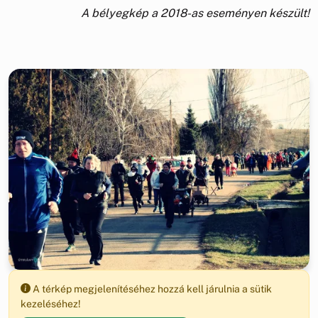
A bélyegkép a 2018-as eseményen készült!
A térkép megjelenítéséhez hozzá kell járulnia a sütik
kezeléséhez!