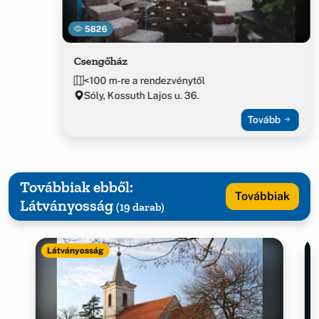
5826
Csengőház
<100 m-re a rendezvénytől
Sóly, Kossuth Lajos u. 36.
Tovább
Továbbiak ebből:
Továbbiak
Látványosság
(19 darab)
Látványosság