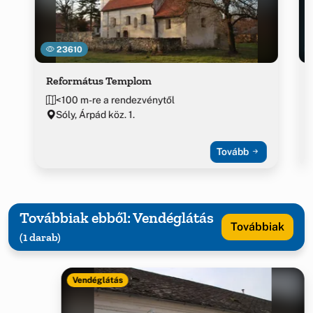
23610
Református Templom
<100 m-re a rendezvénytől
Sóly, Árpád köz. 1.
Tovább
Továbbiak ebből: Vendéglátás
Továbbiak
(1 darab)
Vendéglátás