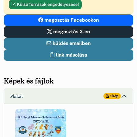
Külső források engedélyezése!
megosztás Facebookon
megosztás X-en
küldés emailben
link másolása
Képek és fájlok
Plakát
1 kép