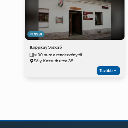
9281
Koppány Söröző
<100 m-re a rendezvénytől
Sóly, Kossuth utca 38.
Tovább