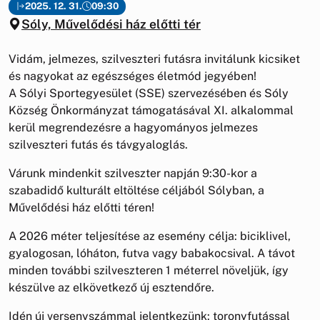
2025. 12. 31.
09:30
Sóly, Művelődési ház előtti tér
Vidám, jelmezes, szilveszteri futásra invitálunk kicsiket
és nagyokat az egészséges életmód jegyében!
A Sólyi Sportegyesület (SSE) szervezésében és Sóly
Község Önkormányzat támogatásával XI. alkalommal
kerül megrendezésre a hagyományos jelmezes
szilveszteri futás és távgyaloglás.
Várunk mindenkit szilveszter napján 9:30-kor a
szabadidő kulturált eltöltése céljából Sólyban, a
Művelődési ház előtti téren!
A 2026 méter teljesítése az esemény célja: biciklivel,
gyalogosan, lóháton, futva vagy babakocsival. A távot
minden további szilveszteren 1 méterrel növeljük, így
készülve az elkövetkező új esztendőre.
Idén új versenyszámmal jelentkezünk: toronyfutással