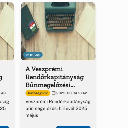
12565
A Veszprémi
g
Rendőrkapitányság
Bűnmegelőzési
kiadványa
Hatósági hír
8:43
2025. 09. 14 18:42
yság
Veszprémi Rendőrkapitányság
025
bűnmegelőzési hírlevél 2025
május