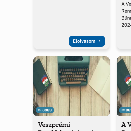
A V
Ren
Bűn
2024
Elolvasom
6083
98
Veszprémi
A 