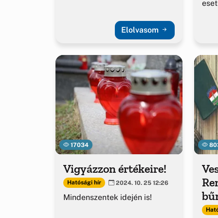
eset
Elolvasom
17034
80
Vigyázzon értékeire!
Ve
Re
Hatósági hír
2024. 10. 25 12:26
bű
Mindenszentek idején is!
hír
Ható