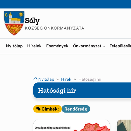
Ugrás a menüre
Ugrás a tartalomra
Sóly
KÖZSÉG ÖNKORMÁNYZATA
Nyitólap
Híreink
Események
Önkormányzat
Település
Nyitólap
Hírek
Hatósági hír
Hatósági hír
Rendőrség
Címkék: