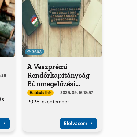
3603
A Veszprémi
Rendőrkapitányság
1:28
Bűnmegelőzési
kiadványa
Hatósági hír
2025. 09. 16 18:57
ás
2025. szeptember
m
Elolvasom