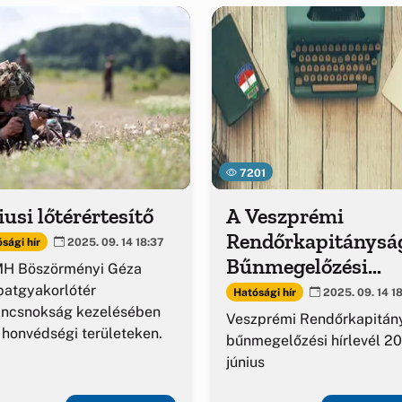
7201
iusi lőtérértesítő
A Veszprémi
Rendőrkapitánysá
sági hír
2025. 09. 14 18:37
Bűnmegelőzési
MH Böszörményi Géza
kiadványa
atgyakorlótér
Hatósági hír
2025. 09. 14 1
ancsnokság kezelésében
Veszprémi Rendőrkapitán
 honvédségi területeken.
bűnmegelőzési hírlevél 2
június