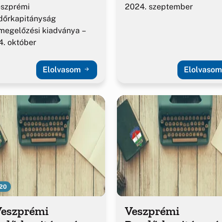
eszprémi
2024. szeptember
dőrkapitányság
megelőzési kiadványa –
. október
Elolvasom
Elolvaso
20
Veszprémi
Veszprémi