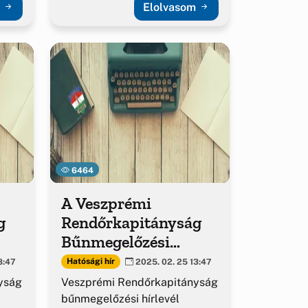
m
Elolvasom
6464
A Veszprémi
g
Rendőrkapitányság
Bűnmegelőzési
kiadványa – 2025.
Hatósági hír
8:47
2025. 02. 25 13:47
február
yság
Veszprémi Rendőrkapitányság
bűnmegelőzési hírlevél