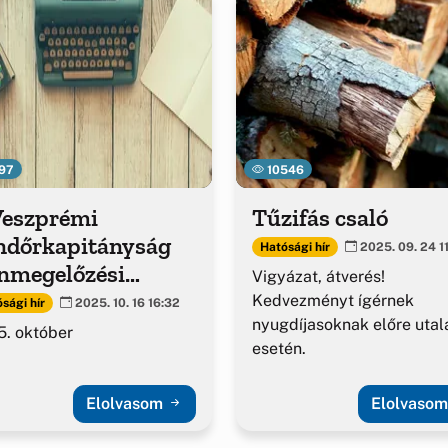
97
10546
Veszprémi
Tűzifás csaló
ndőrkapitányság
Hatósági hír
2025. 09. 24 1
nmegelőzési
Vigyázat, átverés!
adványa
Kedvezményt ígérnek
sági hír
2025. 10. 16 16:32
nyugdíjasoknak előre utal
. október
esetén.
Elolvasom
Elolvaso