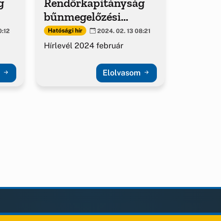
g
Rendőrkapitányság
bűnmegelőzési
hírlevél
Hatósági hír
0:12
2024. 02. 13 08:21
Hírlevél 2024 február
m
Elolvasom
KAPCSOLAT