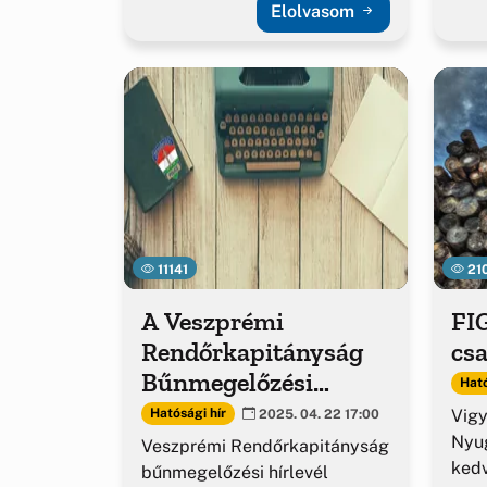
Elolvasom
11141
21
A Veszprémi
FI
Rendőrkapitányság
csa
Bűnmegelőzési
Ható
kiadványa – 2025.
Vigy
Hatósági hír
2025. 04. 22 17:00
április
Nyug
Veszprémi Rendőrkapitányság
kedv
bűnmegelőzési hírlevél