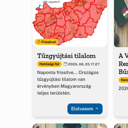
Frissítve!
Tűzgyújtási tilalom
A 
Re
Hatósági hír
2026. 08. 05 17:27
Bű
Naponta frissítve... Országos
ki
tűzgyújtási tilalom van
Ható
érvényben Magyarország
2026
teljes területén.
Elolvasom