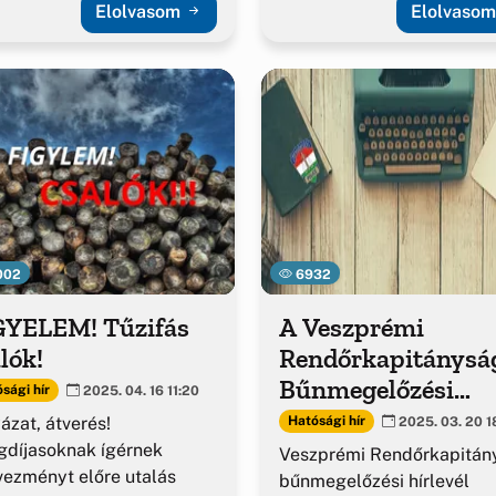
Elolvasom
Elolvaso
002
6932
GYELEM! Tűzifás
A Veszprémi
lók!
Rendőrkapitánysá
Bűnmegelőzési
sági hír
2025. 04. 16 11:20
kiadványa – 2025.
ázat, átverés!
Hatósági hír
2025. 03. 20 1
március
díjasoknak ígérnek
Veszprémi Rendőrkapitán
ezményt előre utalás
bűnmegelőzési hírlevél