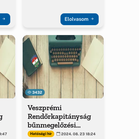
m
Elolvasom
3432
Veszprémi
g
Rendőrkapitányság
bűnmegelőzési
hírlevél
Hatósági hír
9:47
2024. 08. 23 18:24