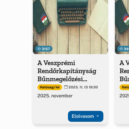
3157
34
A Veszprémi
A 
Rendőrkapitányság
Re
Bűnmegelőzési
Bű
kiadványa
ki
Hatósági hír
Ható
2025. 11. 13 19:30
2025. november
2025
Elolvasom