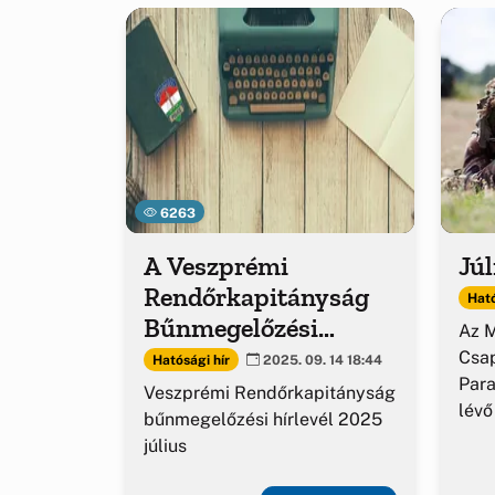
6263
A Veszprémi
Júl
Rendőrkapitányság
Ható
Bűnmegelőzési
Az 
kiadványa
Csap
Hatósági hír
2025. 09. 14 18:44
Par
Veszprémi Rendőrkapitányság
lévő
bűnmegelőzési hírlevél 2025
július