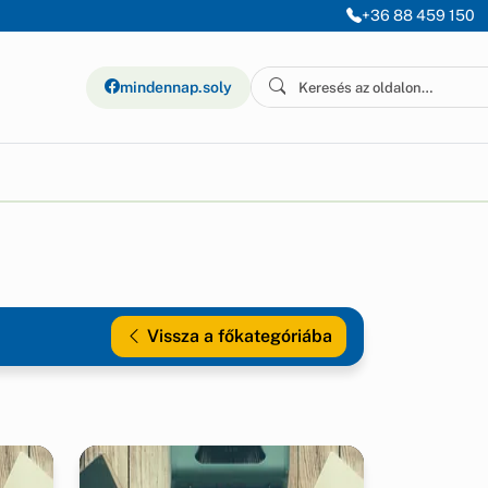
+36 88 459 150
mindennap.soly
Vissza a főkategóriába