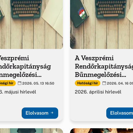
Veszprémi
A Veszprémi
ndőrkapitányság
Rendőrkapitánysá
nmegelőzési
Bűnmegelőzési
adványa
kiadványa
sági hír
Hatósági hír
2026. 05. 13 16:50
2026. 04. 16 0
. májusi hírlevél
2026. áprilisi hírlevél
Elolvasom
Elolvaso