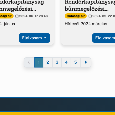
ndőrkapitányság
Rendőrkapitánysá
nmegelőzési
bűnmegelőzési
adványa
hírlevél
sági hír
Hatósági hír
2024. 06. 17 20:46
2024. 03. 22 1
. június
Hírlevél 2024 március
Elolvasom
Elolvaso
1
2
3
4
5
LAK
KIEGÉSZÍTÉS