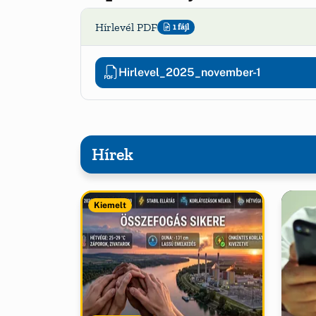
Hírlevél PDF
1 fájl
Hirlevel_2025_november-1
Hírek
Kiemelt