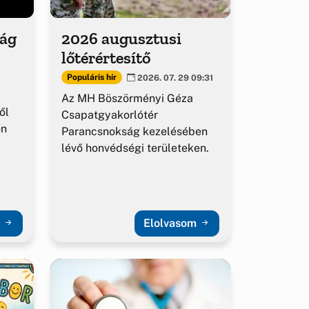
ság
2026 augusztusi
lőtérértesítő
Populáris hír
2026. 07. 29 09:31
Az MH Böszörményi Géza
ől
Csapatgyakorlótér
őn
Parancsnokság kezelésében
lévő honvédségi területeken.
m
Elolvasom