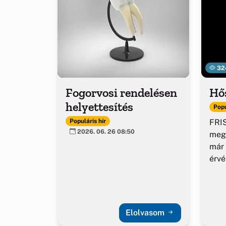
32
Fogorvosi rendelésen
Hő
helyettesítés
Popu
FRIS
Populáris hír
2026. 06. 26 08:50
meg
már 
érv
Elolvasom