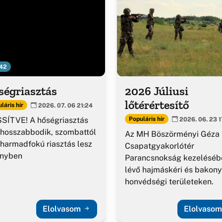
42
ségriasztás
2026 Júliusi
lőtérértesítő
láris hír
2026. 07. 06 21:24
SÍTVE! A hőségriasztás
Populáris hír
2026. 06. 23 1
hosszabbodik, szombattól
Az MH Böszörményi Géza
harmadfokú riasztás lesz
Csapatgyakorlótér
ényben
Parancsnokság kezeléséb
lévő hajmáskéri és bakony
honvédségi területeken.
Elolvasom
Elolvaso