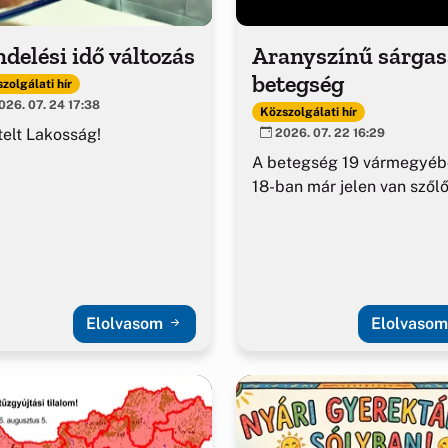
delési idő változás
Aranyszínű sárga
betegség
zolgálati hír
26. 07. 24 17:38
Közszolgálati hír
telt Lakosság!
2026. 07. 22 16:29
A betegség 19 vármegyéb
18-ban már jelen van szől
Elolvasom
Elolvaso