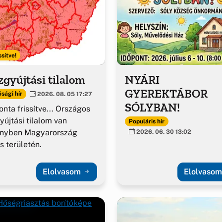
ssítve!
gyújtási tilalom
NYÁRI
GYEREKTÁBOR
sági hír
2026. 08. 05 17:27
SÓLYBAN!
nta frissítve... Országos
yújtási tilalom van
Populáris hír
ényben Magyarország
2026. 06. 30 13:02
es területén.
Elolvasom
Elolvaso