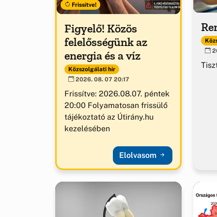
Frissítve!
Ren
Figyelő! Közös
felelősségünk az
Közs
20
energia és a víz
Tisz
Közszolgálati hír
2026. 08. 07 20:17
Frissítve: 2026.08.07. péntek
20:00 Folyamatosan frissülő
tájékoztató az Útirány.hu
kezelésében
Elolvasom