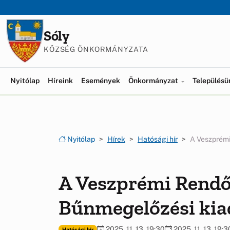
Ugrás a menüre
Ugrás a tartalomra
Sóly
KÖZSÉG ÖNKORMÁNYZATA
Nyitólap
Híreink
Események
Önkormányzat
Település
Nyitólap
Hírek
Hatósági hír
A Veszprém
A Veszprémi Rendő
Bűnmegelőzési ki
2025. 11. 13. 19:30
2025. 11. 13. 19:3
Hatósági hír