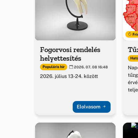
Fri
Fogorvosi rendelés
Tűz
helyettesítés
Ható
Napo
Populáris hír
2026. 07. 08 16:48
tűzg
2026. július 13-24. között
érv
telj
Elolvasom