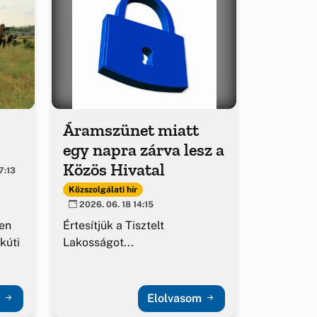
Áramszünet miatt
egy napra zárva lesz a
Közös Hivatal
7:13
Közszolgálati hír
2026. 06. 18 14:15
en
Értesítjük a Tisztelt
kúti
Lakosságot...
m
Elolvasom