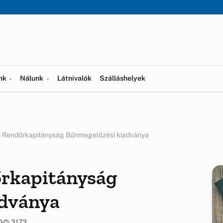
ünk
Nálunk
Látnivalók
Szálláshelyek
i Rendőrkapitányság Bűnmegelőzési kiadványa
rkapitányság
adványa
0
3173