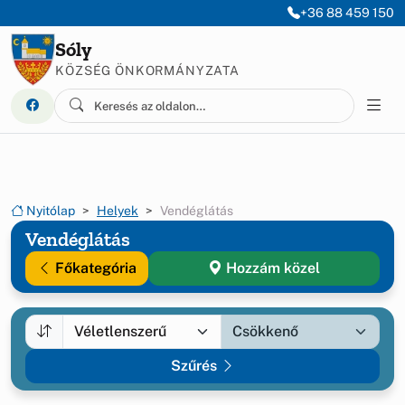
Ugrás a menüre
Ugrás a tartalomra
+36 88 459 150
Sóly
KÖZSÉG ÖNKORMÁNYZATA
Nyitólap
Helyek
Vendéglátás
Vendéglátás
Főkategória
Hozzám közel
Szűrés