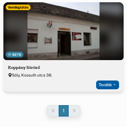
Vendéglátás
9276
Koppány Söröző
Sóly, Kossuth utca 38.
Tovább
1