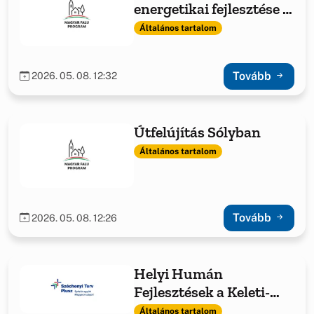
energetikai fejlesztése -
fűtéskorszerűsítés
Általános tartalom
Tovább
2026. 05. 08. 12:32
Útfelújítás Sólyban
Általános tartalom
Tovább
2026. 05. 08. 12:26
Helyi Humán
Fejlesztések a Keleti-
Bakony Térségében
Általános tartalom