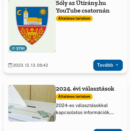
Sóly az Útirány.hu
YouTube csatornán
Általános tartalom
3791
Tovább
2023. 12. 13. 08:42
2024. évi választások
Általános tartalom
2024-es választásokkal
kapcsolatos információk,
határozatok.