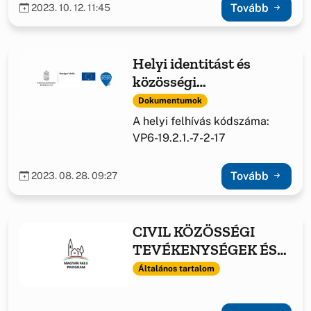
Tovább
2023. 10. 12. 11:45
Helyi identitást és
közösségi
együttműködést segítő
Dokumentumok
fejlesztések támogatása
A helyi felhívás kódszáma:
VP6-19.2.1.-7-2-17
Tovább
2023. 08. 28. 09:27
CIVIL KÖZÖSSÉGI
TEVÉKENYSÉGEK ÉS
FELTÉTELEINEK
Általános tartalom
TÁMOGATÁSA