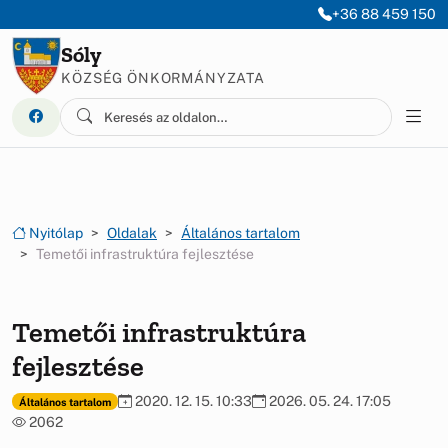
Ugrás a menüre
Ugrás a tartalomra
+36 88 459 150
Sóly
KÖZSÉG ÖNKORMÁNYZATA
Nyitólap
Oldalak
Általános tartalom
Temetői infrastruktúra fejlesztése
Temetői infrastruktúra
fejlesztése
2020. 12. 15. 10:33
2026. 05. 24. 17:05
Általános tartalom
2062