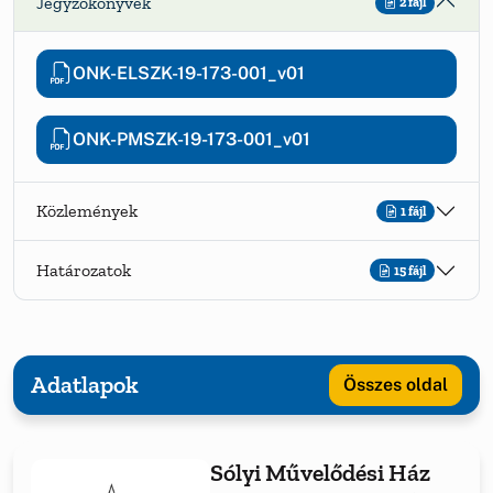
Jegyzőkönyvek
2 fájl
ONK-ELSZK-19-173-001_v01
ONK-PMSZK-19-173-001_v01
Közlemények
1 fájl
Határozatok
15 fájl
Adatlapok
Összes oldal
Sólyi Művelődési Ház