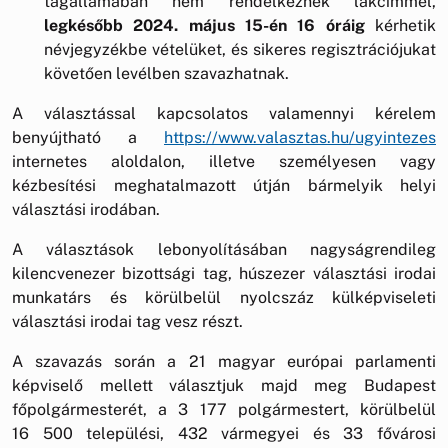
tagállamában nem rendelkeznek lakcímmel,
legkésőbb 2024. május 15-én 16 óráig
kérhetik
névjegyzékbe vételüket, és sikeres regisztrációjukat
követően levélben szavazhatnak.
A választással kapcsolatos valamennyi kérelem
benyújtható a
https://www.valasztas.hu/ugyintezes
internetes aloldalon, illetve személyesen vagy
kézbesítési meghatalmazott útján bármelyik helyi
választási irodában.
A választások lebonyolításában nagyságrendileg
kilencvenezer bizottsági tag, húszezer választási irodai
munkatárs és körülbelül nyolcszáz külképviseleti
választási irodai tag vesz részt.
A szavazás során a 21 magyar európai parlamenti
képviselő mellett választjuk majd meg Budapest
főpolgármesterét, a 3 177 polgármestert, körülbelül
16 500 települési, 432 vármegyei és 33 fővárosi