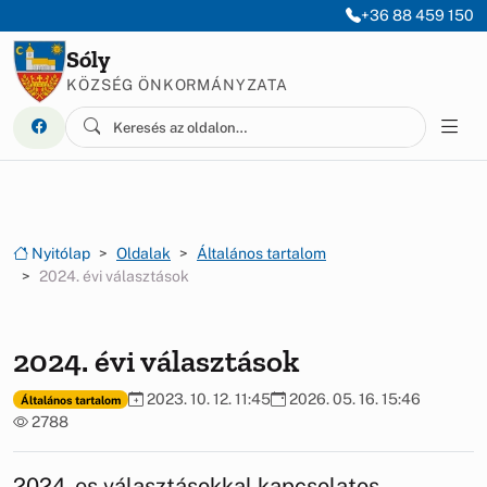
Ugrás a menüre
Ugrás a tartalomra
+36 88 459 150
Sóly
KÖZSÉG ÖNKORMÁNYZATA
Nyitólap
Oldalak
Általános tartalom
2024. évi választások
2024. évi választások
2023. 10. 12. 11:45
2026. 05. 16. 15:46
Általános tartalom
2788
2024-es választásokkal kapcsolatos