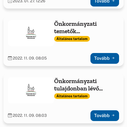
Tovább
2023. 01. 27. 12:26
Önkormányzati
temetők
infrastrukturális
Általános tartalom
fejlesztése 2022.
Tovább
2022. 11. 09. 08:05
Önkormányzati
tulajdonban lévő
ingatlanok fejlesztése
Általános tartalom
2022.
Tovább
2022. 11. 09. 08:03