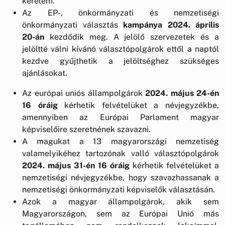
kérelem.
Az EP-, önkormányzati és nemzetiségi
önkormányzati választás
kampánya 2024. április
20-án
kezdődik meg. A jelölő szervezetek és a
jelöltté válni kívánó választópolgárok ettől a naptól
kezdve gyűjthetik a jelöltséghez szükséges
ajánlásokat.
Az európai uniós állampolgárok
2024. május 24-én
16
óráig
kérhetik felvételüket a névjegyzékbe,
amennyiben az Európai Parlament magyar
képviselőire szeretnének szavazni.
A magukat a 13 magyarországi nemzetiség
valamelyikéhez tartozónak valló választópolgárok
2024. május 31-én
16 óráig
kérhetik felvételüket a
nemzetiségi névjegyzékbe, hogy szavazhassanak a
nemzetiségi önkormányzati képviselők választásán.
Azok a magyar állampolgárok, akik sem
Magyarországon, sem az Európai Unió más