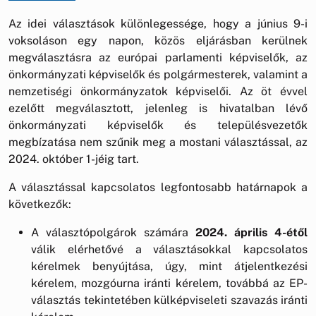
Az idei választások különlegessége, hogy a június 9-i
voksoláson egy napon, közös eljárásban kerülnek
megválasztásra az európai parlamenti képviselők, az
önkormányzati képviselők és polgármesterek, valamint a
nemzetiségi önkormányzatok képviselői. Az öt évvel
ezelőtt megválasztott, jelenleg is hivatalban lévő
önkormányzati képviselők és településvezetők
megbízatása nem szűnik meg a mostani választással, az
2024. október 1-jéig tart.
A választással kapcsolatos legfontosabb határnapok a
következők:
A választópolgárok számára
2024. április 4-étől
válik elérhetővé a választásokkal kapcsolatos
kérelmek benyújtása, úgy, mint átjelentkezési
kérelem, mozgóurna iránti kérelem, továbbá az EP-
választás tekintetében külképviseleti szavazás iránti