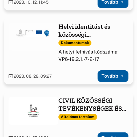
Tovább
2023. 10. 12. 11:45
Helyi identitást és
közösségi
együttműködést segítő
Dokumentumok
fejlesztések támogatása
A helyi felhívás kódszáma:
VP6-19.2.1.-7-2-17
Tovább
2023. 08. 28. 09:27
CIVIL KÖZÖSSÉGI
TEVÉKENYSÉGEK ÉS
FELTÉTELEINEK
Általános tartalom
TÁMOGATÁSA