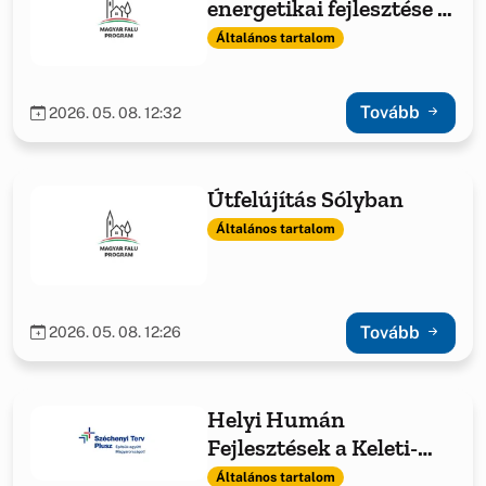
energetikai fejlesztése -
fűtéskorszerűsítés
Általános tartalom
Tovább
2026. 05. 08. 12:32
Útfelújítás Sólyban
Általános tartalom
Tovább
2026. 05. 08. 12:26
Helyi Humán
Fejlesztések a Keleti-
Bakony Térségében
Általános tartalom