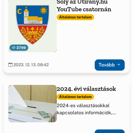
Sóly az Útirány.hu
YouTube csatornán
Általános tartalom
3799
Tovább
2023. 12. 13. 08:42
2024. évi választások
Általános tartalom
2024-es választásokkal
kapcsolatos információk,
határozatok.