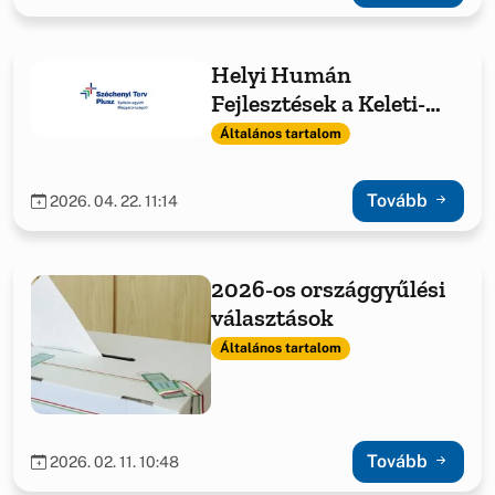
Helyi Humán
Fejlesztések a Keleti-
Bakony Térségében
Általános tartalom
Tovább
2026. 04. 22. 11:14
2026-os országgyűlési
választások
Általános tartalom
Tovább
2026. 02. 11. 10:48