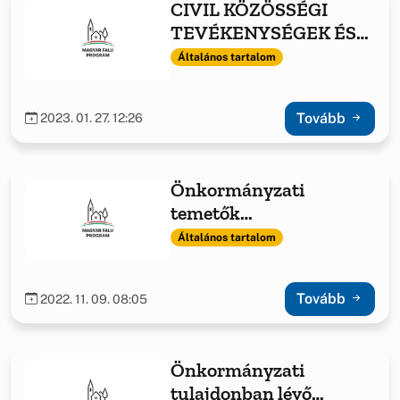
CIVIL KÖZÖSSÉGI
TEVÉKENYSÉGEK ÉS
FELTÉTELEINEK
Általános tartalom
TÁMOGATÁSA
Tovább
2023. 01. 27. 12:26
Önkormányzati
temetők
infrastrukturális
Általános tartalom
fejlesztése 2022.
Tovább
2022. 11. 09. 08:05
Önkormányzati
tulajdonban lévő