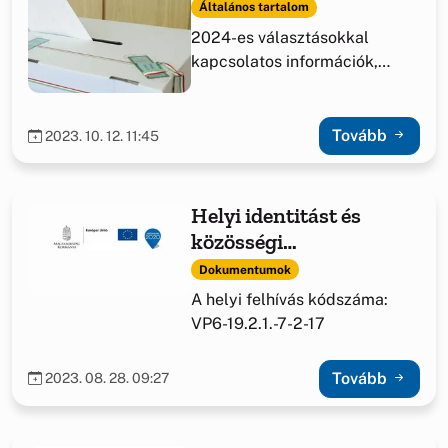
Általános tartalom
2024-es választásokkal
kapcsolatos információk,
határozatok.
Tovább
2023. 10. 12. 11:45
Helyi identitást és
közösségi
együttműködést segítő
Dokumentumok
fejlesztések támogatása
A helyi felhívás kódszáma:
VP6-19.2.1.-7-2-17
Tovább
2023. 08. 28. 09:27