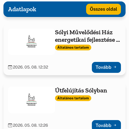
Adatlapok
Összes oldal
Sólyi Művelődési Ház
energetikai fejlesztése -
fűtéskorszerűsítés
Általános tartalom
Tovább
2026. 05. 08. 12:32
Útfelújítás Sólyban
Általános tartalom
Tovább
2026. 05. 08. 12:26