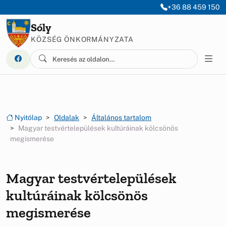
Ugrás a menüre
Ugrás a tartalomra
+36 88 459 150
Sóly
KÖZSÉG ÖNKORMÁNYZATA
Nyitólap
Oldalak
Általános tartalom
Magyar testvértelepülések kultúráinak kölcsönös
megismerése
Magyar testvértelepülések
kultúráinak kölcsönös
megismerése