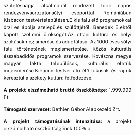
születésnapja alkalmából rendezett több napos
rendezvénysorozatonsólyi csoporttal Romániában
Kisbacon testvértelepülésen.E kis falu élő programokkal
őrzi és ápolja atelepülés szülöttjétől, Benedek Elektől
kapott szellemi örökségét.Az ottani kultúra és helyi
szokásokmegismerése és adaptálása. Az 1000 éves sólyi
falu történetének megismertetése. Közös kulturális
ésszabadidős programok szervezése. Kovászna megye
magyar lakta települések, kulturális életük
megismerése.Kibacon testvérfalu élő lakosok és rajtuk
keresztül a székely kultúra felfedezése.
A projekt elszámolható bruttó összköltsége
: 1.999.999
Ft
Támogató szervezet
: Bethlen Gábor Alapkezelő Zrt.
A projekt támogatásának intenzitása:
a projekt
elszámolható összköltségének 100%-a