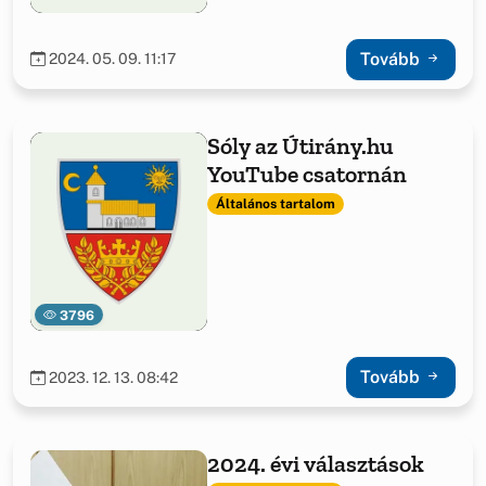
Tovább
2024. 05. 09. 11:17
Sóly az Útirány.hu
YouTube csatornán
Általános tartalom
3796
Tovább
2023. 12. 13. 08:42
2024. évi választások