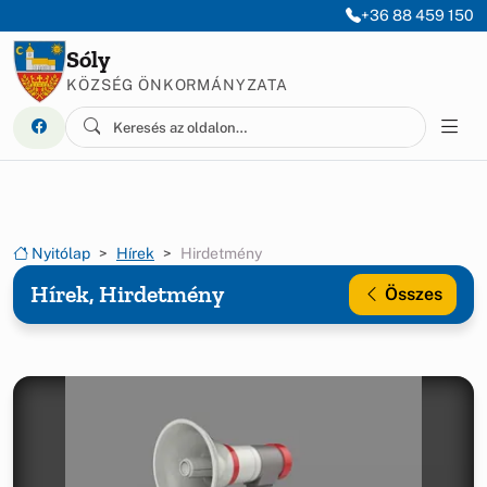
Ugrás a menüre
Ugrás a tartalomra
+36 88 459 150
Sóly
KÖZSÉG ÖNKORMÁNYZATA
Nyitólap
Hírek
Hirdetmény
Hírek, Hirdetmény
Összes