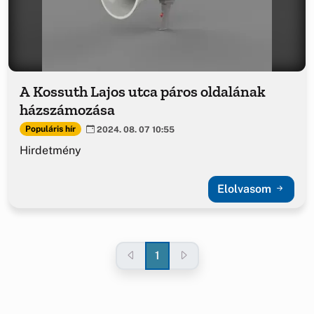
A Kossuth Lajos utca páros oldalának
házszámozása
Populáris hír
2024. 08. 07 10:55
Hirdetmény
Elolvasom
1