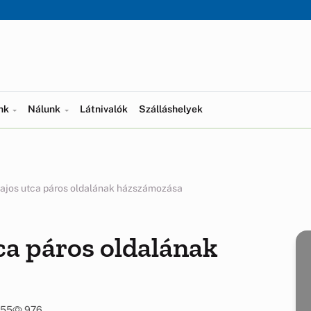
ünk
Nálunk
Látnivalók
Szálláshelyek
ajos utca páros oldalának házszámozása
ca páros oldalának
:55
976