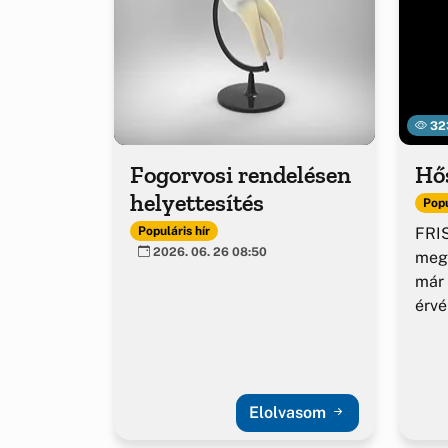
32
Fogorvosi rendelésen
Hő
helyettesítés
Popu
FRIS
Populáris hír
2026. 06. 26 08:50
meg
már 
érv
Elolvasom