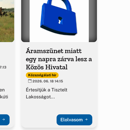
Áramszünet miatt
egy napra zárva lesz a
Közös Hivatal
7:13
Közszolgálati hír
2026. 06. 18 14:15
en
Értesítjük a Tisztelt
kúti
Lakosságot...
m
Elolvasom