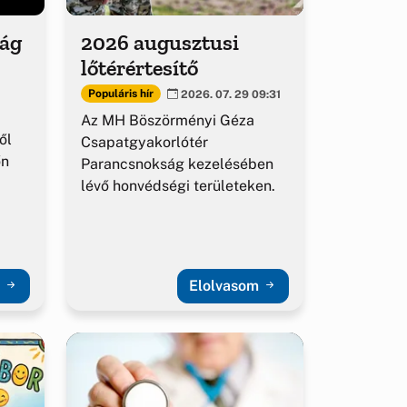
ság
2026 augusztusi
lőtérértesítő
Populáris hír
2026. 07. 29 09:31
Az MH Böszörményi Géza
ől
Csapatgyakorlótér
őn
Parancsnokság kezelésében
lévő honvédségi területeken.
m
Elolvasom