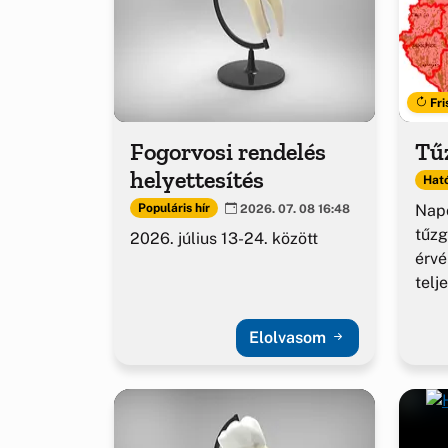
Fri
Fogorvosi rendelés
Tűz
helyettesítés
Ható
Napo
Populáris hír
2026. 07. 08 16:48
tűzg
2026. július 13-24. között
érv
telj
Elolvasom