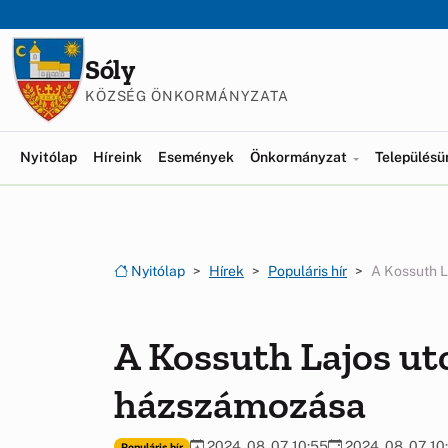
Ugrás a menüre
Ugrás a tartalomra
Sóly
KÖZSÉG ÖNKORMÁNYZATA
Nyitólap
Híreink
Események
Önkormányzat
Település
Nyitólap
Hírek
Populáris hír
A Kossuth L
A Kossuth Lajos ut
házszámozása
2024. 08. 07. 10:55
2024. 08. 07. 10
Populáris hír