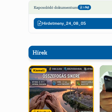
Kapcsolódó dokumentum
1 fájl
Hirdetmeny_24_08_05
Hírek
Kiemelt