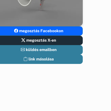
megosztás Facebookon
megosztás X-en
küldés emailben
link másolása