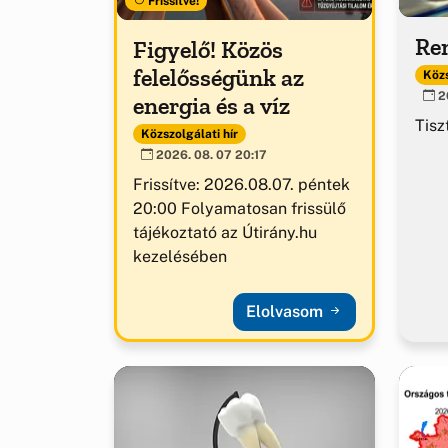
Frissítve!
Ren
Figyelő! Közös
felelősségünk az
Közs
20
energia és a víz
Tisz
Közszolgálati hír
2026. 08. 07 20:17
Frissítve: 2026.08.07. péntek
20:00 Folyamatosan frissülő
tájékoztató az Útirány.hu
kezelésében
Elolvasom