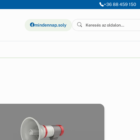
+36 88 459 150
mindennap.soly