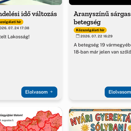
delési idő változás
Aranyszínű sárga
betegség
zolgálati hír
26. 07. 24 17:38
Közszolgálati hír
telt Lakosság!
2026. 07. 22 16:29
A betegség 19 vármegyéb
18-ban már jelen van szől
Elolvasom
Elolvaso