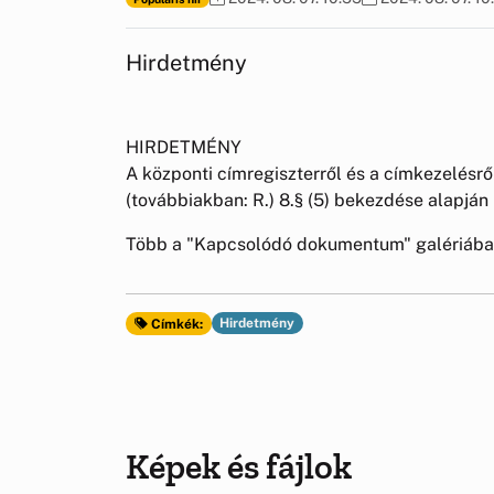
Hirdetmény
HIRDETMÉNY
A központi címregiszterről és a címkezelésrő
(továbbiakban: R.) 8.§ (5) bekezdése alapján
Több a "Kapcsolódó dokumentum" galériába
Hirdetmény
Címkék:
Képek és fájlok