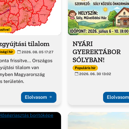
ssítve!
gyújtási tilalom
NYÁRI
GYEREKTÁBOR
sági hír
2026. 08. 05 17:27
SÓLYBAN!
nta frissítve... Országos
yújtási tilalom van
Populáris hír
ényben Magyarország
2026. 06. 30 13:02
es területén.
Elolvasom
Elolvaso