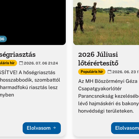
36
ségriasztás
2026 Júliusi
lőtérértesítő
láris hír
2026. 07. 06 21:24
SÍTVE! A hőségriasztás
Populáris hír
2026. 06. 23 1
hosszabbodik, szombattól
Az MH Böszörményi Géza
harmadfokú riasztás lesz
Csapatgyakorlótér
ényben
Parancsnokság kezeléséb
lévő hajmáskéri és bakony
honvédségi területeken.
Elolvasom
Elolvaso