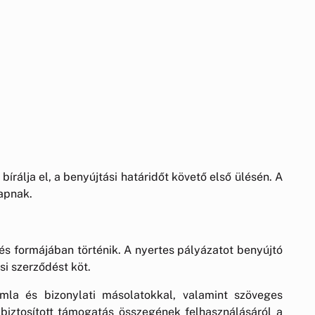
álja el, a benyújtási határidőt követő első ülésén. A
kapnak.
s formájában történik. A nyertes pályázatot benyújtó
i szerződést köt.
ámla és bizonylati másolatokkal, valamint szöveges
biztosított támogatás összegének felhasználásáról a