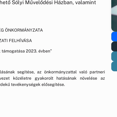
vehető Sólyi Művelődési Házban, valamint
.
ÉG ÖNKORMÁNYZATA
ZATI FELHÍVÁSA
ek támogatása 2023. évben”
alásának segítése, az önkormányzattal való partneri
vezet közéletre gyakorolt hatásának növelése az
rdekű tevékenységek elősegítése.