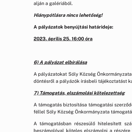
alján a galériából.
Hiánypótlásra nincs lehetőség!
A pályázatok benyújtási határideje:
2023. április 25. 16:00 óra
6) A pályázat elbírálása
A pályázatokat Sóly Község Önkormányzata bír
döntésről a pályázók írásbeli tájékoztatást 
7) Támogatás, elszámolási kötelezettség
A támogatás biztosítása támogatási szerződé
féllel Sóly Község Önkormányzata támogatás
A támogatásban részesülő hitelesített sz
beszámolóval köteles elszámolni a részére 