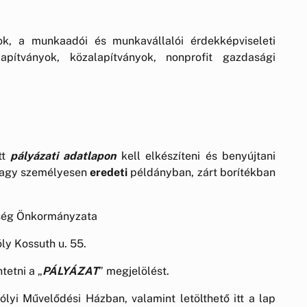
k, a munkaadói és munkavállalói érdekképviseleti
lapítványok, közalapítványok, nonprofit gazdasági
tt
pályázati adatlapon
kell elkészíteni és benyújtani
vagy személyesen
eredeti
példányban, zárt borítékban
ség Önkormányzata
ly Kossuth u. 55.
tetni a „
PÁLYÁZAT
” megjelölést.
ólyi Művelődési Házban, valamint letölthető itt a lap