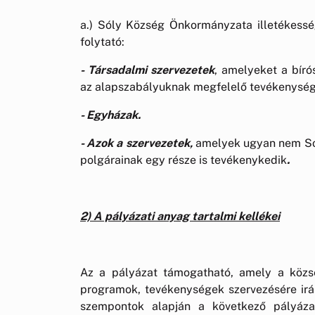
a.) Sóly Község Önkormányzata illetékessé
folytató:
- Társadalmi szervezetek
, amelyeket a bíró
az alapszabályuknak megfelelő tevékenység
- Egyházak.
- Azok a szervezetek,
amelyek ugyan nem Sól
polgárainak egy része is tevékenykedik
.
2) A pályázati anyag tartalmi kellékei
Az a pályázat támogatható, amely a közs
programok, tevékenységek szervezésére irán
szempontok alapján a következő pályázat