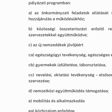
pályázati programban:
a) az önkormányzati feladatok ellátását 
hozzájárulás a működésükhöz;
b) közösségi összetartozást erősítő r
szervezetekkel együttműködve;
c) az új nemzedékek jövőjéért
ca) egészségügyi tevékenység, egészséges é
cb) gyermekek üdültetése, táboroztatása,
cc) nevelési, oktatási tevékenység – első
szervezése;
d) nemzetközi együttműködés támogatása;
e) mobilitás és alkalmazkodás
ea) közbizalom erősítése,