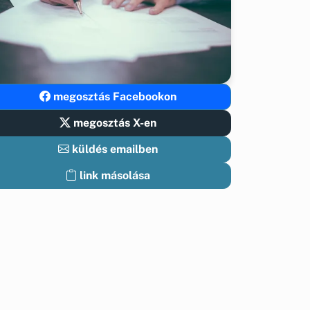
megosztás Facebookon
megosztás X-en
küldés emailben
link másolása