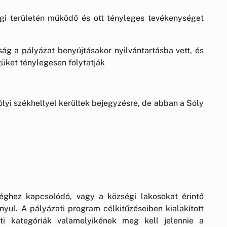
gi területén működő és ott tényleges tevékenységet
ság a pályázat benyújtásakor nyilvántartásba vett, és
üket ténylegesen folytatják
yi székhellyel kerültek bejegyzésre, de abban a Sóly
éghez kapcsolódó, vagy a községi lakosokat érintő
yul. A pályázati program célkitűzéseiben kialakított
i kategóriák valamelyikének meg kell jelennie a