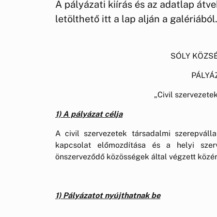
A pályázati kiírás és az adatlap át
letölthető itt a lap alján a galériából
SÓLY KÖZS
PÁLYÁ
„Civil szervezet
1) A pályázat célja
A civil szervezetek társadalmi szerepváll
kapcsolat előmozdítása és a helyi szer
önszerveződő közösségek által végzett közé
1) Pályázatot nyújthatnak be