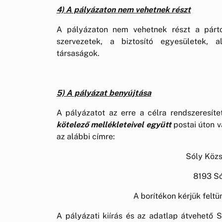
4) A pályázaton nem vehetnek részt
A pályázaton nem vehetnek részt a párto
szervezetek, a biztosító egyesületek, a
társaságok.
5) A pályázat benyújtása
A pályázatot az erre a célra rendszeresíte
kötelező
mellékleteivel együtt
postai úton 
az alábbi címre:
Sóly Köz
8193 Só
A borítékon kérjük feltün
A pályázati kiírás és az adatlap átvehető S