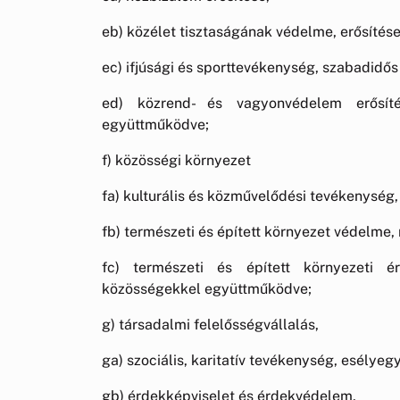
eb) közélet tisztaságának védelme, erősítése
ec) ifjúsági és sporttevékenység, szabadidős s
ed) közrend- és vagyonvédelem erősít
együttműködve;
f) közösségi környezet
fa) kulturális és közművelődési tevékenysé
fb) természeti és épített környezet védelme
fc) természeti és épített környezeti 
közösségekkel együttműködve;
g) társadalmi felelősségvállalás,
ga) szociális, karitatív tevékenység, esélye
gb) érdekképviselet és érdekvédelem,