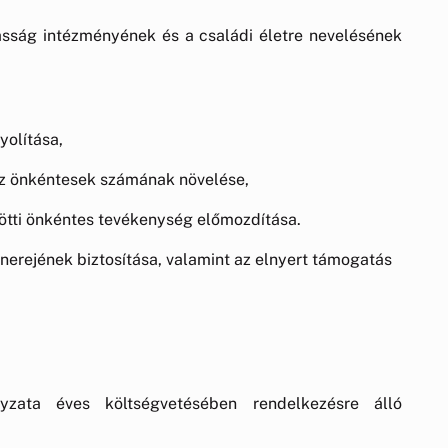
zasság intézményének és a családi életre nevelésének
yolítása,
az önkéntesek számának növelése,
zötti önkéntes tevékenység előmozdítása.
 önerejének biztosítása, valamint az elnyert támogatás
ata éves költségvetésében rendelkezésre álló