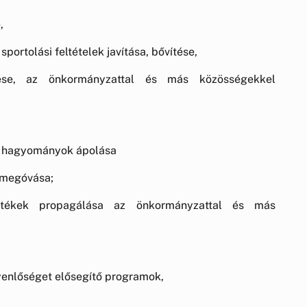
,
portolási feltételek javítása, bővítése,
ése, az önkormányzattal és más közösségekkel
g, hagyományok ápolása
, megóvása;
értékek propagálása az önkormányzattal és más
gyenlőséget elősegítő programok,