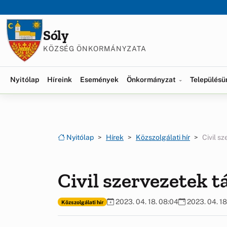
Ugrás a menüre
Ugrás a tartalomra
Sóly
KÖZSÉG ÖNKORMÁNYZATA
Nyitólap
Híreink
Események
Önkormányzat
Település
Nyitólap
Hírek
Közszolgálati hír
Civil s
Civil szervezetek 
2023. 04. 18. 08:04
2023. 04. 18
Közszolgálati hír