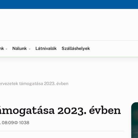
ünk
Nálunk
Látnivalók
Szálláshelyek
zervezetek támogatása 2023. évben
támogatása 2023. évben
. 08:09
1038