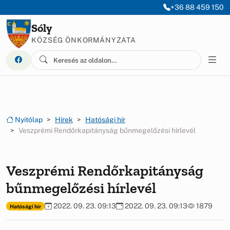
Ugrás a menüre
Ugrás a tartalomra
+36 88 459 150
Sóly
KÖZSÉG ÖNKORMÁNYZATA
Nyitólap
Hírek
Hatósági hír
Veszprémi Rendőrkapitányság bűnmegelőzési hírlevél
Veszprémi Rendőrkapitányság
bűnmegelőzési hírlevél
2022. 09. 23. 09:13
2022. 09. 23. 09:13
1879
Hatósági hír