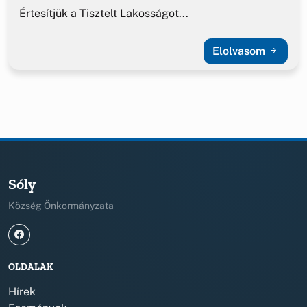
Értesítjük a Tisztelt Lakosságot...
Elolvasom
Sóly
Község Önkormányzata
OLDALAK
Hírek