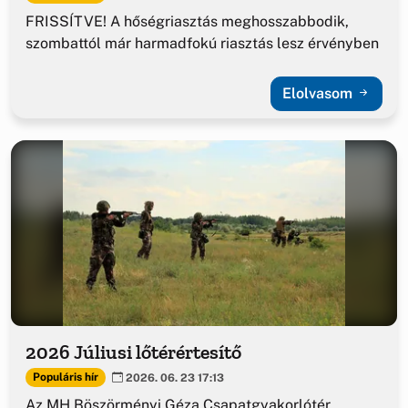
FRISSÍTVE! A hőségriasztás meghosszabbodik,
szombattól már harmadfokú riasztás lesz érvényben
Elolvasom
2026 Júliusi lőtérértesítő
Populáris hír
2026. 06. 23 17:13
Az MH Böszörményi Géza Csapatgyakorlótér