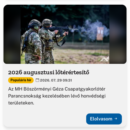
2026 augusztusi lőtérértesítő
Populáris hír
2026. 07. 29 09:31
Az MH Böszörményi Géza Csapatgyakorlótér
Parancsnokság kezelésében lévő honvédségi
területeken.
Elolvasom