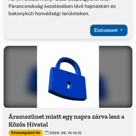
Parancsnokság kezelésében lévő hajmáskéri és
bakonykúti honvédségi területeken.
Elolvasom
Áramszünet miatt egy napra zárva lesz a
Közös Hivatal
Közszolgálati hír
2026. 06. 18 14:15