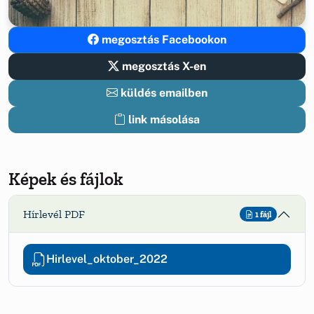
megosztás Facebookon
megosztás X-en
küldés emailben
link másolása
Képek és fájlok
Hírlevél PDF
1 fájl
Hirlevel_oktober_2022