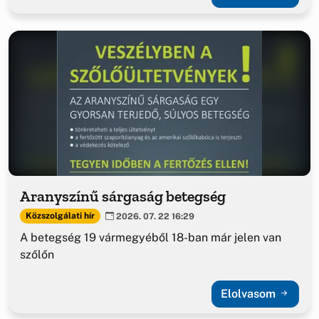
Aranyszínű sárgaság betegség
Közszolgálati hír
2026. 07. 22 16:29
A betegség 19 vármegyéből 18-ban már jelen van
szőlőn
Elolvasom