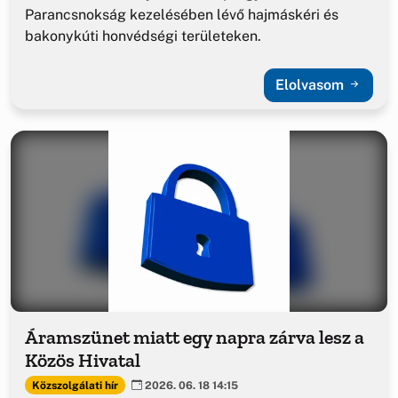
Parancsnokság kezelésében lévő hajmáskéri és
bakonykúti honvédségi területeken.
Elolvasom
Áramszünet miatt egy napra zárva lesz a
Közös Hivatal
Közszolgálati hír
2026. 06. 18 14:15