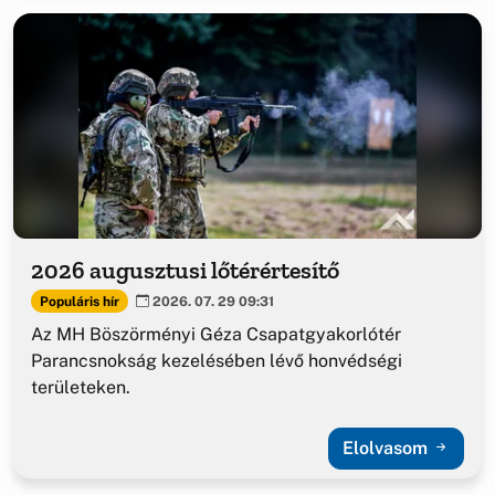
2026 augusztusi lőtérértesítő
Populáris hír
2026. 07. 29 09:31
Az MH Böszörményi Géza Csapatgyakorlótér
Parancsnokság kezelésében lévő honvédségi
területeken.
Elolvasom