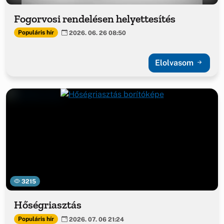
Fogorvosi rendelésen helyettesítés
Populáris hír
2026. 06. 26 08:50
Elolvasom
3215
Hőségriasztás
Populáris hír
2026. 07. 06 21:24