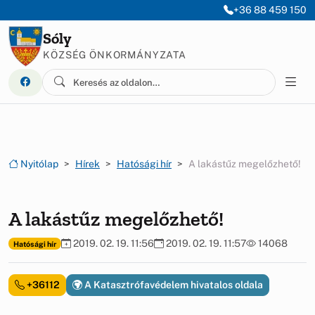
Ugrás a menüre
Ugrás a tartalomra
+36 88 459 150
Sóly
KÖZSÉG ÖNKORMÁNYZATA
Nyitólap
Hírek
Hatósági hír
A lakástűz megelőzhető!
A lakástűz megelőzhető!
2019. 02. 19. 11:56
2019. 02. 19. 11:57
14068
Hatósági hír
+36112
A Katasztrófavédelem hivatalos oldala