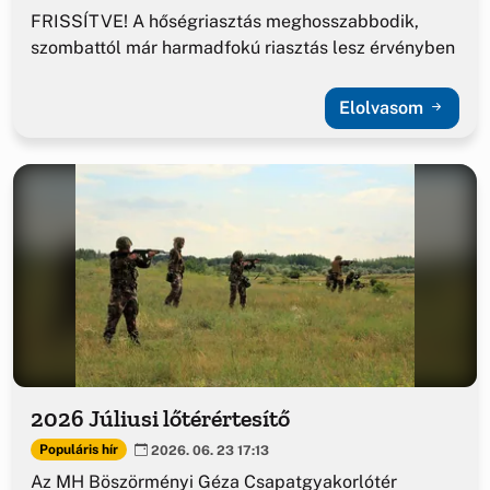
FRISSÍTVE! A hőségriasztás meghosszabbodik,
szombattól már harmadfokú riasztás lesz érvényben
Elolvasom
2026 Júliusi lőtérértesítő
Populáris hír
2026. 06. 23 17:13
Az MH Böszörményi Géza Csapatgyakorlótér