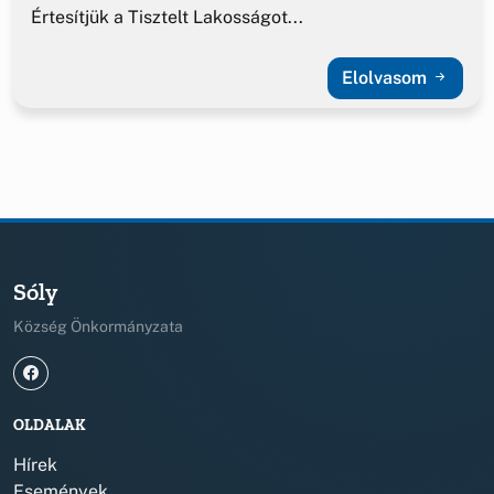
Értesítjük a Tisztelt Lakosságot...
Elolvasom
Sóly
Község Önkormányzata
OLDALAK
Hírek
Események