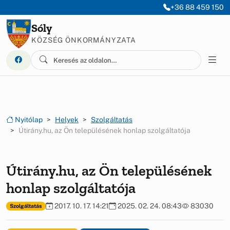
Ugrás a menüre
Ugrás a tartalomra
+36 88 459 150
Sóly
KÖZSÉG ÖNKORMÁNYZATA
Nyitólap
Helyek
Szolgáltatás
Útirány.hu, az Ön településének honlap szolgáltatója
Útirány.hu, az Ön településének
honlap szolgáltatója
2017. 10. 17. 14:21
2025. 02. 24. 08:43
83030
Szolgáltatás