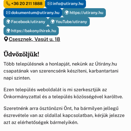
+36 20 211 1888
info@utirany.hu
dokumentum@utirany.hu
https://utirany.hu
Facebook/utirany
YouTube/utirany
https://bakonyihirek.hu
Csesznek, Vasút u. 18
Üdvözöljük!
Több településnek a honlapját, nekünk az Útirány.hu
csapatának van szerencsénk készíteni, karbantartani
napi szinten.
Ezen település weboldalát is mi szerkesztjük az
Önkormányzattal és a település közösségével karöltve.
Szeretnénk arra ösztönözni Önt, ha bármilyen jellegű
észrevétele van az oldallal kapcsolatban, kérjük jelezze
azt az elérhetőségek bármelyikén.