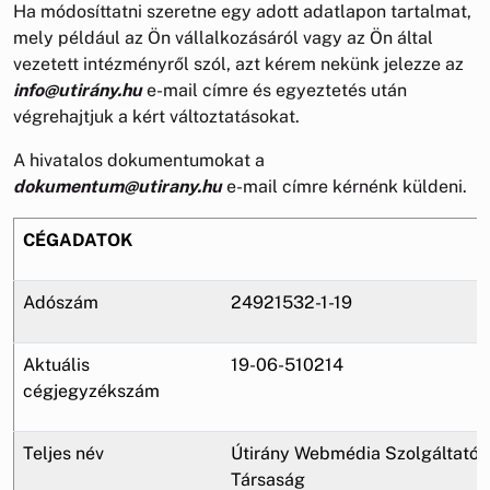
Ha módosíttatni szeretne egy adott adatlapon tartalmat,
mely például az Ön vállalkozásáról vagy az Ön által
vezetett intézményről szól, azt kérem nekünk jelezze az
info@utirány.hu
e-mail címre és egyeztetés után
végrehajtjuk a kért változtatásokat.
A hivatalos dokumentumokat a
dokumentum@utirany.hu
e-mail címre kérnénk küldeni.
CÉGADATOK
Adószám
24921532-1-19
Aktuális
19-06-510214
cégjegyzékszám
Teljes név
Útirány Webmédia Szolgáltató B
Társaság