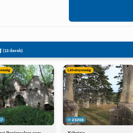
g
(12 darab)
yosság
Látványosság
57
23208
erci Papírmalom rom
Kálvária