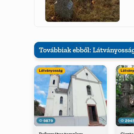
Továbbiak ebből: Látványossá
Látványosság
Látván
9879
294
Református templom
Ciszt