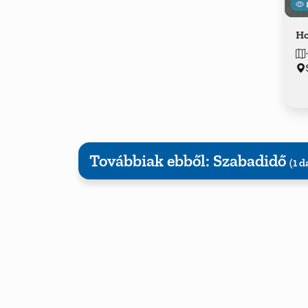
Ho
Továbbiak ebből: Szabadidő
(1 d