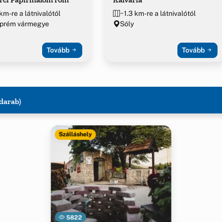
km-re a látnivalótól
~1.3 km-re a látnivalótól
prém vármegye
Sóly
Tovább
Tovább
 darab)
Szálláshely
5822