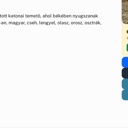
artott katonai temetõ, ahol békében nyugszanak
n, magyar, cseh, lengyel, olasz, orosz, osztrák,