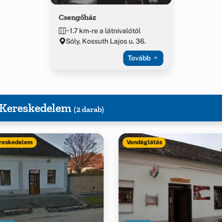
Csengőház
~1.7 km-re a látnivalótól
Sóly, Kossuth Lajos u. 36.
Tovább
, Kereskedelem
(2 darab)
reskedelem
Vendéglátás