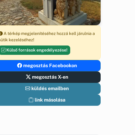
A térkép megjelenítéséhez hozzá kell járulnia a
sütik kezeléséhez!
Külső források engedélyezése!
megosztás Facebookon
megosztás X-en
küldés emailben
link másolása