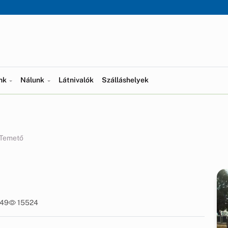
ünk
Nálunk
Látnivalók
Szálláshelyek
 Temető
:49
15524