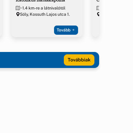
~1.4 km-re a látnivalótól
~1.4 km-re a látn
Sóly, Kossuth Lajos utca 1.
Hajmáskér
Tovább
Továbbiak