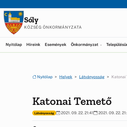
Ugrás a menüre
Ugrás a tartalomra
Sóly
KÖZSÉG ÖNKORMÁNYZATA
Nyitólap
Híreink
Események
Önkormányzat
Település
Nyitólap
Helyek
Látványosság
Katonai
Katonai Temető
2021. 09. 22. 21:41
2021. 09. 22. 21
Látványosság