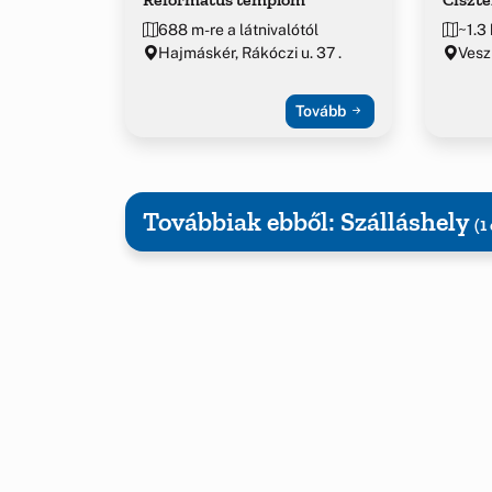
688 m-re a látnivalótól
~1.3 
Hajmáskér, Rákóczi u. 37 .
Vesz
Tovább
Továbbiak ebből: Szálláshely
(1