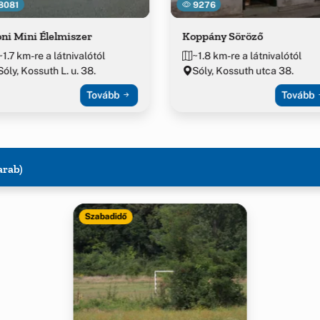
8081
9276
ni Mini Élelmiszer
Koppány Söröző
~1.7 km-re a látnivalótól
~1.8 km-re a látnivalótól
Sóly, Kossuth L. u. 38.
Sóly, Kossuth utca 38.
Tovább
Tovább
arab)
Szabadidő