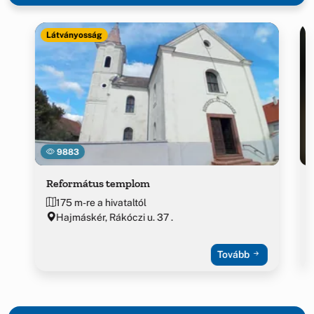
Látványosság
9883
Református templom
175 m-re a hivataltól
Hajmáskér, Rákóczi u. 37 .
Tovább