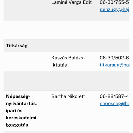
Laminé Varga Edit
06-30/755-57
penzugy@hajm
Titkárság
Kaszás Balázs -
06-30/502-67
Iktatás
titkarsag@haj
Népesség-
Bartha Nikolett
06-88/587-47
nyilvántartás,
nepesseg@haj
ipari és
kereskedelmi
igazgatás