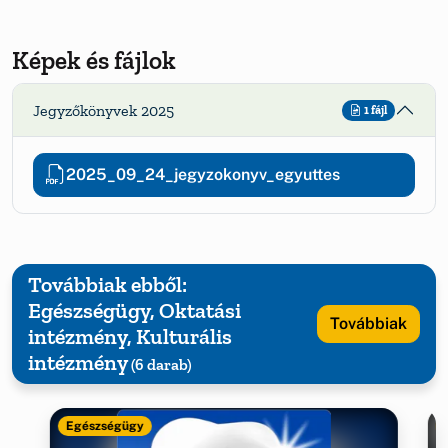
Képek és fájlok
Jegyzőkönyvek 2025
1 fájl
2025_09_24_jegyzokonyv_egyuttes
Továbbiak ebből:
Egészségügy, Oktatási
Továbbiak
intézmény, Kulturális
intézmény
(6 darab)
Egészségügy