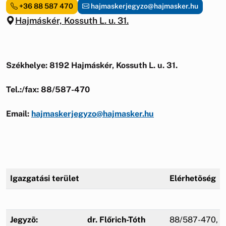
+36 88 587 470
hajmaskerjegyzo@hajmasker.hu
Hajmáskér, Kossuth L. u. 31.
Székhelye: 8192 Hajmáskér, Kossuth L. u. 31.
Tel.:/fax: 88/587-470
Email:
hajmaskerjegyzo@hajmasker.hu
Igazgatási terület
Elérhetõség
Jegyzõ:
dr. Flőrich-Tóth
88/587-470, 0