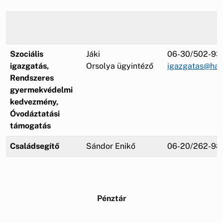
Szociális
Jáki
06-30/502-93
igazgatás,
Orsolya
ügyintéző
igazgatas@haj
Rendszeres
gyermekvédelmi
kedvezmény,
Óvodáztatási
támogatás
Családsegítő
Sándor Enikő
06-20/262-98
Pénztár