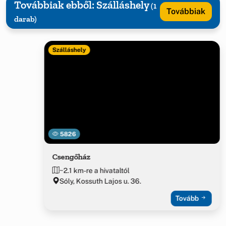
Továbbiak ebből: Szálláshely
(1
Továbbiak
darab)
Szálláshely
5826
Csengőház
~2.1 km-re a hivataltól
Sóly, Kossuth Lajos u. 36.
Tovább