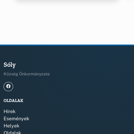
Sóly
Község Önkormányzata
OLDALAK
Hírek
Események
Helyek
Oldalak