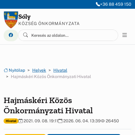
Ugrás a menüre
Ugrás a tartalomra
+36 88 459 150
Sóly
KÖZSÉG ÖNKORMÁNYZATA
Nyitólap
Helyek
Hivatal
Hajmáskéri Közös Önkormányzati Hivatal
Hajmáskéri Közös
Önkormányzati Hivatal
2021. 09. 08. 19:11
2026. 06. 04. 13:39
26450
Hivatal