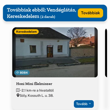
Továbbiak ebből: Vendéglátás,
Továbbiak
Kereskedelem
(2 darab)
Kereskedelem
8084
Honi Mini Élelmiszer
~2.1 km-re a hivataltól
Sóly, Kossuth L. u. 38.
Tovább