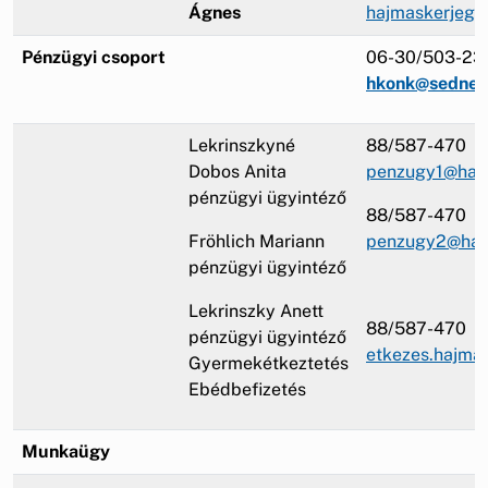
Ágnes
hajmaskerjegy
Pénzügyi csoport
06-30/503-23
hkonk@sednet
Lekrinszkyné
88/587-470
Dobos Anita
penzugy1@haj
pénzügyi ügyintéző
88/587-470
Fröhlich Mariann
penzugy2@haj
pénzügyi ügyintéző
Lekrinszky Anett
88/587-470
pénzügyi ügyintéző
etkezes.hajma
Gyermekétkeztetés
Ebédbefizetés
Munkaügy