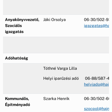
Anyakönyvvezető,
Jáki Orsolya
06-30/502-93
Szociális
igazgatas@haj
igazgatás
Adóhatóság
Tóthné Varga Lilla
Helyi iparűzési adó
06-88/587-4
helyiado@hajm
Kommunális,
Szarka Henrik
06-30/502-60
Építményadó
szocpol@hajma