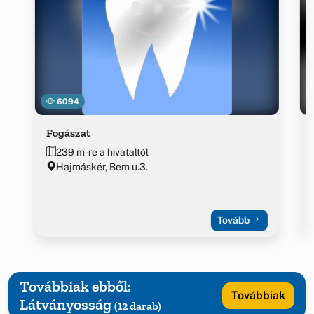
6094
Fogászat
239 m-re a hivataltól
Hajmáskér, Bem u.3.
Tovább
Továbbiak ebből:
Továbbiak
Látványosság
(12 darab)