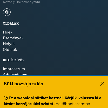
Község Önkormányzata
OLDALAK
Hírek
Események
Helyek
Oldalak
KIEGÉSZÍTÉS
Impresszum
Adatvédelem
Szerzői jogok
Süti hozzájárulás
KAPCSOLAT
Ez a weboldal sütiket használ. Kérjük, válassza ki a
+36 88 459 150
kívánt hozzájárulási szintet.
Ha többet szeretne
8193 Sóly, Kossuth Lajos u.57.