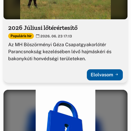
2026 Júliusi lőtérértesítő
Populáris hír
2026. 06. 23 17:13
Az MH Böszörményi Géza Csapatgyakorlótér
Parancsnokság kezelésében lévő hajmáskéri és
bakonykúti honvédségi területeken.
Elolvasom