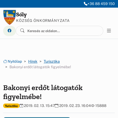
Ugrás a menüre
Ugrás a tartalomra
+36 88 459 150
Sóly
KÖZSÉG ÖNKORMÁNYZATA
Nyitólap
Hírek
Turisztika
Bakonyi erdőt látogatók figyelmébe!
Bakonyi erdőt látogatók
figyelmébe!
2019. 02. 13. 15:47
2019. 02. 23. 16:04
15888
Turisztika