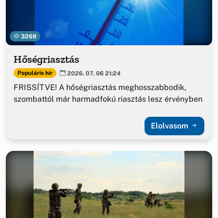
3269
Hőségriasztás
Populáris hír
2026. 07. 06 21:24
FRISSÍTVE! A hőségriasztás meghosszabbodik,
szombattól már harmadfokú riasztás lesz érvényben
Elolvasom