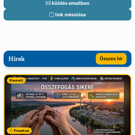
küldés emailben
link másolása
Hírek
Összes hír
Kiemelt
Frissítve!