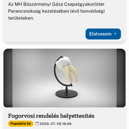
Az MH Böszörményi Géza Csapatgyakorlótér
Parancsnokság kezelésében lévő honvédségi
területeken.
Elolvasom
Fogorvosi rendelés helyettesítés
Populáris hír
2026. 07. 08 16:48