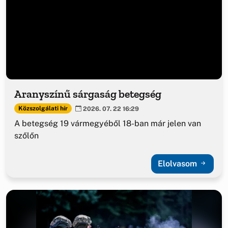
Aranyszínű sárgaság betegség
Közszolgálati hír
2026. 07. 22 16:29
A betegség 19 vármegyéből 18-ban már jelen van
szőlőn
Elolvasom