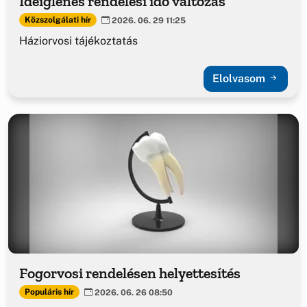
Ideiglenes rendelési idő változás
Közszolgálati hír
2026. 06. 29 11:25
Háziorvosi tájékoztatás
Elolvasom
Fogorvosi rendelésen helyettesítés
Populáris hír
2026. 06. 26 08:50