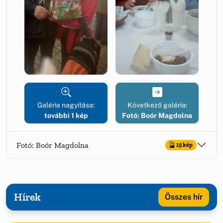
Galéria nagyítása:
Következő galéria:
további 1 kép
Fotó: Boór Magdolna
Fotó: Boór Magdolna
15 kép
Hírek
Összes hír