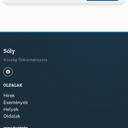
Sóly
Község Önkormányzata
OLDALAK
Hírek
Események
Helyek
Oldalak