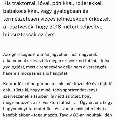
Kis traktorral, lóval, pónikkal, rollerekkel,
babakocsikkal, vagy gyalogosan és
természetesen vicces jelmezekben érkeztek
a résztvevők, hogy 2018 métert teljesítve
búcsúztassák az évet.
Az egészséges életmód jegyében, már negyedik
alkalommal szervezték meg a szilveszteri futást, illetve
gyaloglást, mert a rendezvény célja nem a versengés,
hanem a mozgás és a jó hangulat.
Kaptur József polgármester, aki már közel 40 éve tájfutó,
célul tűzte ki, hogy minél több sportrendezvényt
szervezzenek a faluban. Így jött az ötlet, hogy
megrendezzék a szilveszteri futást is. – Úgy érzem, hogy
hagyományt teremtettünk és ez már csak jobb lehet a
későbbiekben – fogalmazott. Tavaly 83-an indultak, idén