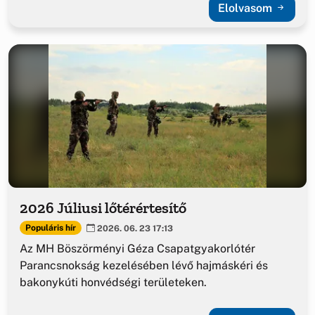
Elolvasom
2026 Júliusi lőtérértesítő
Populáris hír
2026. 06. 23 17:13
Az MH Böszörményi Géza Csapatgyakorlótér
Parancsnokság kezelésében lévő hajmáskéri és
bakonykúti honvédségi területeken.