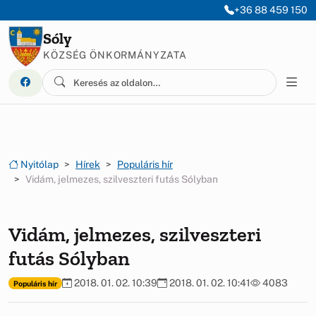
Ugrás a menüre
Ugrás a tartalomra
+36 88 459 150
Sóly
KÖZSÉG ÖNKORMÁNYZATA
Nyitólap
Hírek
Populáris hír
Vidám, jelmezes, szilveszteri futás Sólyban
Vidám, jelmezes, szilveszteri
futás Sólyban
2018. 01. 02. 10:39
2018. 01. 02. 10:41
4083
Populáris hír