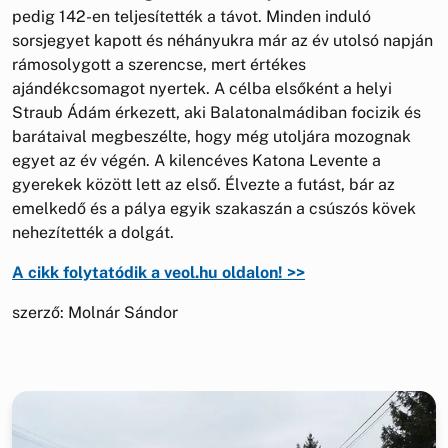
pedig 142-en teljesítették a távot. Minden induló
sorsjegyet kapott és néhányukra már az év utolsó napján
rámosolygott a szerencse, mert értékes
ajándékcsomagot nyertek. A célba elsőként a helyi
Straub Ádám érkezett, aki Balatonalmádiban focizik és
barátaival megbeszélte, hogy még utoljára mozognak
egyet az év végén. A kilencéves Katona Levente a
gyerekek között lett az első. Élvezte a futást, bár az
emelkedő és a pálya egyik szakaszán a csúszós kövek
nehezítették a dolgát.
A cikk folytatódik a veol.hu oldalon! >>
szerző: Molnár Sándor