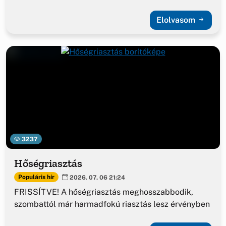
Elolvasom
3237
Hőségriasztás
Populáris hír
2026. 07. 06 21:24
FRISSÍTVE! A hőségriasztás meghosszabbodik,
szombattól már harmadfokú riasztás lesz érvényben