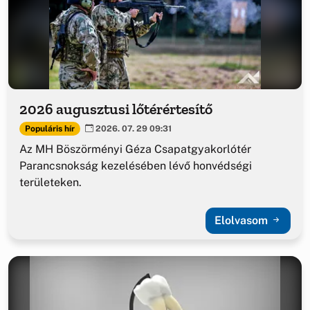
2026 augusztusi lőtérértesítő
Populáris hír
2026. 07. 29 09:31
Az MH Böszörményi Géza Csapatgyakorlótér
Parancsnokság kezelésében lévő honvédségi
területeken.
Elolvasom