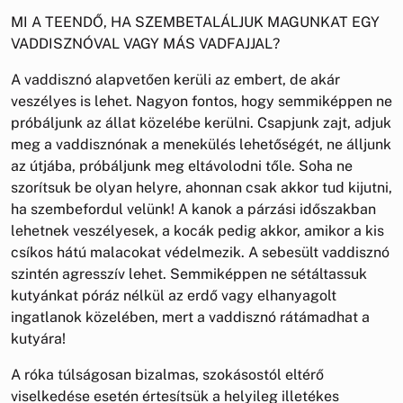
MI A TEENDŐ, HA SZEMBETALÁLJUK MAGUNKAT EGY
VADDISZNÓVAL VAGY MÁS VADFAJJAL?
A vaddisznó alapvetően kerüli az embert, de akár
veszélyes is lehet. Nagyon fontos, hogy semmiképpen ne
próbáljunk az állat közelébe kerülni. Csapjunk zajt, adjuk
meg a vaddisznónak a menekülés lehetőségét, ne álljunk
az útjába, próbáljunk meg eltávolodni tőle. Soha ne
szorítsuk be olyan helyre, ahonnan csak akkor tud kijutni,
ha szembefordul velünk! A kanok a párzási időszakban
lehetnek veszélyesek, a kocák pedig akkor, amikor a kis
csíkos hátú malacokat védelmezik. A sebesült vaddisznó
szintén agresszív lehet. Semmiképpen ne sétáltassuk
kutyánkat póráz nélkül az erdő vagy elhanyagolt
ingatlanok közelében, mert a vaddisznó rátámadhat a
kutyára!
A róka túlságosan bizalmas, szokásostól eltérő
viselkedése esetén értesítsük a helyileg illetékes