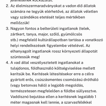
jelenésének kockázatát.
Az élelmiszermaradványokat a vadon élő állatok
számára ne tegyük elérhetővé, az állatok véletlen
vagy szándékos etetését teljes mértékben
mellőzzük!
Nagyon fontos a belterületi ingatlanok (telek,
zártkert, tanya, major, szőlő, gyümölcsös
stb.) megfelelő kultúrállapotban tartása a vonatkozó
helyi rendelkezések figyelembe vételével. Az
elhanyagolt ingatlanok rossz környezeti állapotát
szüntessük meg!
A vad által veszélyeztetett ingatlanokat a
tulajdonos, földhasználó költségviselése mellett
kerítsük be. Kerítések létesítésekor erre a célra
gyártott erős, csúszásmentes csomózású drótháló
(vagy betonvas háló) a legjobb megoldás,
természetesen megfelelően a földbe süllyesztve.
Vaddisznó bejutása ellen a kerítésnek legalább 1
méter magasnak kell lennie, a szarvasfélékkel