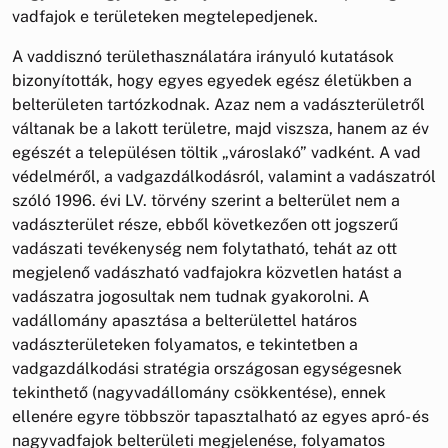
vadfajok e területeken megtelepedjenek.
A vaddisznó területhasználatára irányuló kutatások
bizonyították, hogy egyes egyedek egész életükben a
belterületen tartózkodnak. Azaz nem a vadászterületről
váltanak be a lakott területre, majd viszsza, hanem az év
egészét a településen töltik „városlakó” vadként. A vad
védelméről, a vadgazdálkodásról, valamint a vadászatról
szóló 1996. évi LV. törvény szerint a belterület nem a
vadászterület része, ebből következően ott jogszerű
vadászati tevékenység nem folytatható, tehát az ott
megjelenő vadászható vadfajokra közvetlen hatást a
vadászatra jogosultak nem tudnak gyakorolni. A
vadállomány apasztása a belterülettel határos
vadászterületeken folyamatos, e tekintetben a
vadgazdálkodási stratégia országosan egységesnek
tekinthető (nagyvadállomány csökkentése), ennek
ellenére egyre többször tapasztalható az egyes apró- és
nagyvadfajok belterületi megjelenése, folyamatos