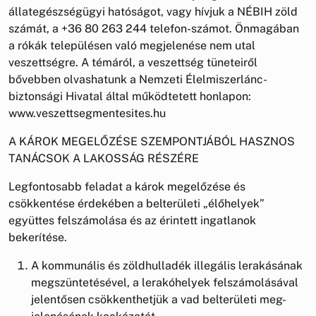
állategészségügyi hatóságot, vagy hívjuk a NÉBIH zöld
számát, a +36 80 263 244 telefon-számot. Önmagában
a rókák településen való megjelenése nem utal
veszettségre. A témáról, a veszettség tüneteiről
bővebben olvashatunk a Nemzeti Élelmiszerlánc-
biztonsági Hivatal által működtetett honlapon:
www.veszettsegmentesites.hu
A KÁROK MEGELŐZÉSE SZEMPONTJÁBÓL HASZNOS
TANÁCSOK A LAKOSSÁG RÉSZÉRE
Legfontosabb feladat a károk megelőzése és
csökkentése érdekében a belterületi „élőhelyek”
együttes felszámolása és az érintett ingatlanok
bekerítése.
A kommunális és zöldhulladék illegális lerakásának
megszüntetésével, a lerakóhelyek felszámolásával
jelentősen csökkenthetjük a vad belterületi meg-