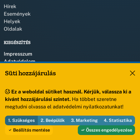
Hírek
Események
Helyek
Oldalak
KIEGÉSZÍTÉS
Impresszum
Adatvédelem
Szerzői jogok
Süti hozzájárulás
KAPCSOLAT
Ez a weboldal sütiket használ. Kérjük, válassza ki a
+36 88 459 150
kívánt hozzájárulási szintet.
Ha többet szeretne
8193 Sóly, Kossuth Lajos u.57.
megtudni olvassa el adatvédelmi nyilatkozatunkat!
1. Szükséges
2. Beépülők
3. Marketing
4. Statisztika
© 2026 Sóly Község Önkormányzata — Minden jog fenntartva
Beállítás mentése
Összes engedélyezése
Fejleszti és üzemelteti az Útirány