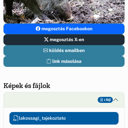
megosztás Facebookon
megosztás X-en
küldés emailben
link másolása
Képek és fájlok
1 fájl
lakossagi_tajekoztato