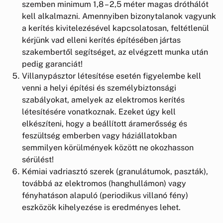
szemben minimum 1,8 – 2,5 méter magas dróthálót
kell alkalmazni. Amennyiben bizonytalanok vagyunk
a kerítés kivitelezésével kapcsolatosan, feltétlenül
kérjünk vad elleni kerítés építésében jártas
szakembertől segítséget, az elvégzett munka után
pedig garanciát!
Villanypásztor létesítése esetén figyelembe kell
venni a helyi építési és személybiztonsági
szabályokat, amelyek az elektromos kerítés
létesítésére vonatkoznak. Ezeket úgy kell
elkészíteni, hogy a beállított áramerősség és
feszültség emberben vagy háziállatokban
semmilyen körülmények között ne okozhasson
sérülést!
Kémiai vadriasztó szerek (granulátumok, paszták),
továbbá az elektromos (hanghullámon) vagy
fényhatáson alapuló (periodikus villanó fény)
eszközök kihelyezése is eredményes lehet.