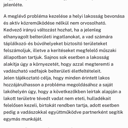
jelenléte.
A meglévő probléma kezelése a helyi lakosság bevonása
és aktív közreműködése nélkül nem orvosolható.
Kedvező irányú változást hozhat, ha a jelenleg
elhanyagolt belterületi ingatlanokat, a vad számára
táplálkozó- és búvóhelyeket biztosító területeket
felszámoljuk, illetve a kerítéseket megfelelő műszaki
állapotban tartjuk. Sajnos sok esetben a lakosság
alakítja úgy a környezetét, hogy azzal megteremti a
vadászható vadfajok belterületi életfeltételeit.
Jelen tájékoztató célja, hogy minden érintett lakos
hozzájárulhasson a probléma megoldásához a saját
lakóhelyén úgy, hogy a következőkben leírtak alapján a
lakott területre tévedt vadat nem eteti, hulladékait
felelősen kezeli, birtokát rendben tartja, adott esetben
pedig a vadászokkal együttműködve partnerként segítik
egymás munkáját.