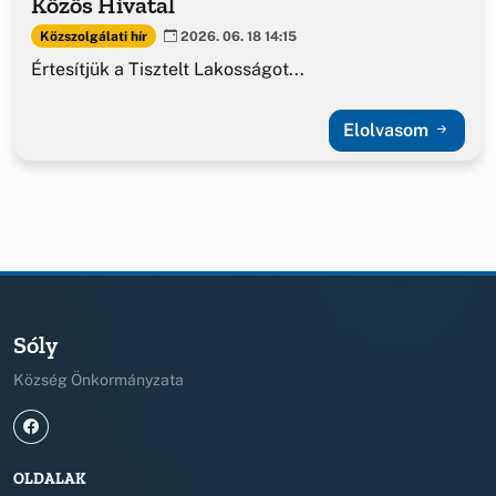
Közös Hivatal
Közszolgálati hír
2026. 06. 18 14:15
Értesítjük a Tisztelt Lakosságot...
Elolvasom
Sóly
Község Önkormányzata
OLDALAK