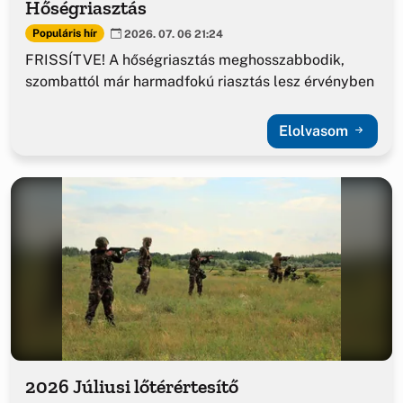
Hőségriasztás
Populáris hír
2026. 07. 06 21:24
FRISSÍTVE! A hőségriasztás meghosszabbodik,
szombattól már harmadfokú riasztás lesz érvényben
Elolvasom
2026 Júliusi lőtérértesítő