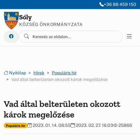
Ugrás a menüre
Ugrás a tartalomra
+36 88 459 150
Sóly
KÖZSÉG ÖNKORMÁNYZATA
Nyitólap
Hírek
Populáris hír
Vad által belterületen okozott károk megelőzése
Vad által belterületen okozott
károk megelőzése
2023. 01. 14. 08:55
2023. 02. 27. 16:03
25866
Populáris hír