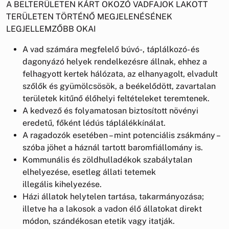
A BELTERÜLETEN KÁRT OKOZÓ VADFAJOK LAKOTT
TERÜLETEN TÖRTÉNŐ MEGJELENÉSÉNEK
LEGJELLEMZŐBB OKAI
A vad számára megfelelő búvó-, táplálkozó- és
dagonyázó helyek rendelkezésre állnak, ehhez a
felhagyott kertek hálózata, az elhanyagolt, elvadult
szőlők és gyümölcsösök, a beékelődött, zavartalan
területek kitűnő élőhelyi feltételeket teremtenek.
A kedvező és folyamatosan biztosított növényi
eredetű, főként lédús táplálékkínálat.
A ragadozók esetében – mint potenciális zsákmány –
szóba jöhet a háznál tartott baromfiállomány is.
Kommunális és zöldhulladékok szabálytalan
elhelyezése, esetleg állati tetemek
illegális kihelyezése.
Házi állatok helytelen tartása, takarmányozása;
illetve ha a lakosok a vadon élő állatokat direkt
módon, szándékosan etetik vagy itatják.