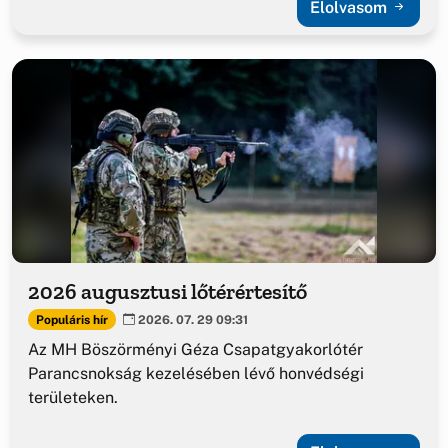
Elolvasom
2026 augusztusi lőtérértesítő
Populáris hír
2026. 07. 29 09:31
Az MH Böszörményi Géza Csapatgyakorlótér
Parancsnokság kezelésében lévő honvédségi
területeken.