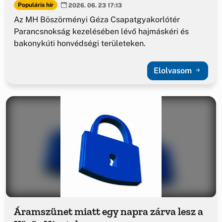
Populáris hír
2026. 06. 23 17:13
Az MH Böszörményi Géza Csapatgyakorlótér
Parancsnokság kezelésében lévő hajmáskéri és
bakonykúti honvédségi területeken.
Elolvasom
Áramszünet miatt egy napra zárva lesz a