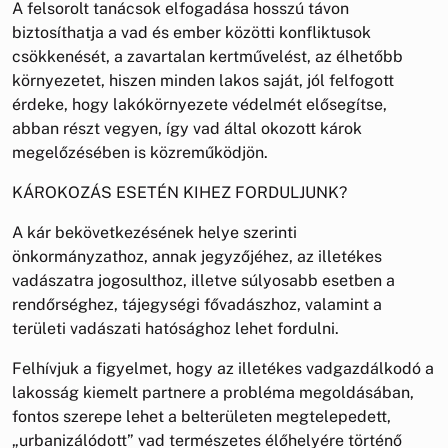
A felsorolt tanácsok elfogadása hosszú távon
biztosíthatja a vad és ember közötti konfliktusok
csökkenését, a zavartalan kertművelést, az élhetőbb
környezetet, hiszen minden lakos saját, jól felfogott
érdeke, hogy lakókörnyezete védelmét elősegítse,
abban részt vegyen, így vad által okozott károk
megelőzésében is közreműködjön.
KÁROKOZÁS ESETÉN KIHEZ FORDULJUNK?
A kár bekövetkezésének helye szerinti
önkormányzathoz, annak jegyzőjéhez, az illetékes
vadászatra jogosulthoz, illetve súlyosabb esetben a
rendőrséghez, tájegységi fővadászhoz, valamint a
területi vadászati hatósághoz lehet fordulni.
Felhívjuk a figyelmet, hogy az illetékes vadgazdálkodó a
lakosság kiemelt partnere a probléma megoldásában,
fontos szerepe lehet a belterületen megtelepedett,
„urbanizálódott” vad természetes élőhelyére történő