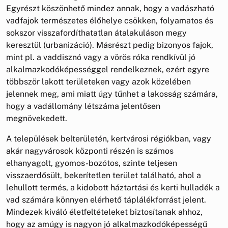
Egyrészt köszönhető mindez annak, hogy a vadászható
vadfajok természetes élőhelye csökken, folyamatos és
sokszor visszafordíthatatlan átalakuláson megy
keresztül (urbanizáció). Másrészt pedig bizonyos fajok,
mint pl. a vaddisznó vagy a vörös róka rendkívül jó
alkalmazkodóképességgel rendelkeznek, ezért egyre
többször lakott területeken vagy azok közelében
jelennek meg, ami miatt úgy tűnhet a lakosság számára,
hogy a vadállomány létszáma jelentősen
megnövekedett.
A települések belterületén, kertvárosi régiókban, vagy
akár nagyvárosok központi részén is számos
elhanyagolt, gyomos-bozótos, szinte teljesen
visszaerdősült, bekerítetlen terület található, ahol a
lehullott termés, a kidobott háztartási és kerti hulladék a
vad számára könnyen elérhető táplálékforrást jelent.
Mindezek kiváló életfeltételeket biztosítanak ahhoz,
hogy az amúgy is nagyon jó alkalmazkodóképességű