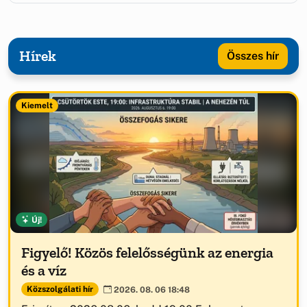
Hírek
Összes hír
Kiemelt
Új!
Figyelő! Közös felelősségünk az energia
és a víz
Közszolgálati hír
2026. 08. 06 18:48