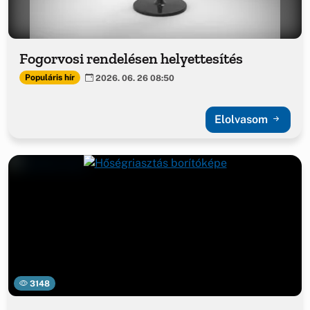
Fogorvosi rendelésen helyettesítés
Populáris hír
2026. 06. 26 08:50
Elolvasom
3148