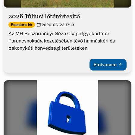
2026 Júliusi lőtérértesítő
Populáris hír
2026. 06. 23 17:13
Az MH Böszörményi Géza Csapatgyakorlótér
Parancsnokság kezelésében lévő hajmáskéri és
bakonykúti honvédségi területeken.
Elolvasom