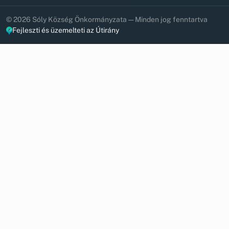
© 2026 Sóly Község Önkormányzata — Minden jog fenntartva
Fejleszti és üzemelteti az Útirány