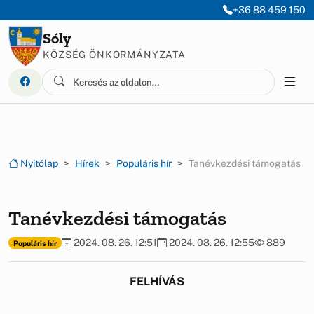
Ugrás a menüre
Ugrás a tartalomra
+36 88 459 150
Sóly
KÖZSÉG ÖNKORMÁNYZATA
Nyitólap
Hírek
Populáris hír
Tanévkezdési támogatás
Tanévkezdési támogatás
2024. 08. 26. 12:51
2024. 08. 26. 12:55
889
Populáris hír
FELHÍVÁS