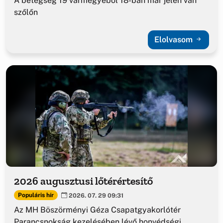
A betegség 19 vármegyéből 18-ban már jelen van
szőlőn
Elolvasom
2026 augusztusi lőtérértesítő
Populáris hír
2026. 07. 29 09:31
Az MH Böszörményi Géza Csapatgyakorlótér
Parancsnokság kezelésében lévő honvédségi