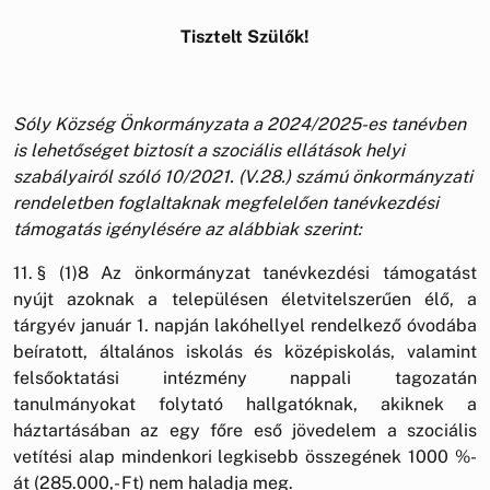
Tisztelt Szülők!
Sóly Község Önkormányzata a 2024/2025-es tanévben
is lehetőséget biztosít a szociális ellátások helyi
szabályairól szóló 10/2021. (V.28.) számú önkormányzati
rendeletben foglaltaknak megfelelően tanévkezdési
támogatás igénylésére az alábbiak szerint:
11. § (1)8 Az önkormányzat tanévkezdési támogatást
nyújt azoknak a településen életvitelszerűen élő, a
tárgyév január 1. napján lakóhellyel rendelkező óvodába
beíratott, általános iskolás és középiskolás, valamint
felsőoktatási intézmény nappali tagozatán
tanulmányokat folytató hallgatóknak, akiknek a
háztartásában az egy főre eső jövedelem a szociális
vetítési alap mindenkori legkisebb összegének 1000 %-
át (285.000,- Ft) nem haladja meg.