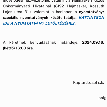
művelődési ház-vezetőnél, valamint a Hajmáskéri Közös
Önkormányzati Hivatalnál (8192 Hajmáskér, Kossuth
Lajos utca 31.), valamint a honlapon a
nyomtatvány/
szociális nyomtatványok között találja.
KATTINTSON
IDE A NYOMTATVÁNY LETÖLTÉSÉHEZ.
A kérelmek benyújtásának határideje:
2024.09.16.
(hétfő) 16:00 óra.
Kaptur József s.k.
polgármest