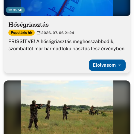
3250
Hőségriasztás
Populáris hír
2026. 07. 06 21:24
FRISSÍTVE! A hőségriasztás meghosszabbodik,
szombattól már harmadfokú riasztás lesz érvényben
Elolvasom