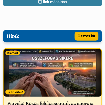
link másolása
Hírek
Összes hír
Kiemelt
Frissítve!
Figyelő! Közös felelősségünk az energia