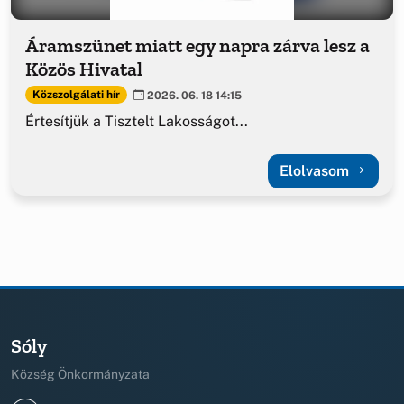
Áramszünet miatt egy napra zárva lesz a
Közös Hivatal
Közszolgálati hír
2026. 06. 18 14:15
Értesítjük a Tisztelt Lakosságot...
Elolvasom
Sóly
Község Önkormányzata