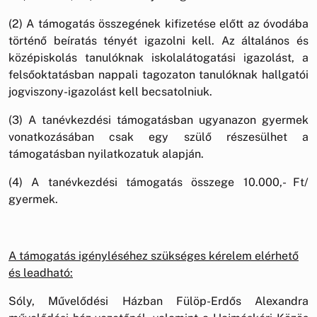
(2) A támogatás összegének kifizetése előtt az óvodába
történő beíratás tényét igazolni kell. Az általános és
középiskolás tanulóknak iskolalátogatási igazolást, a
felsőoktatásban nappali tagozaton tanulóknak hallgatói
jogviszony-igazolást kell becsatolniuk.
(3) A tanévkezdési támogatásban ugyanazon gyermek
vonatkozásában csak egy szülő részesülhet a
támogatásban nyilatkozatuk alapján.
(4) A tanévkezdési támogatás összege 10.000,- Ft/
gyermek.
A támogatás igényléséhez szükséges kérelem elérhető
és leadható:
Sóly, Művelődési Házban Fülöp-Erdős Alexandra