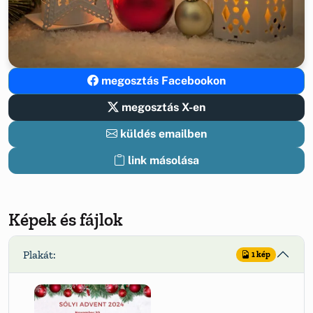
megosztás Facebookon
megosztás X-en
küldés emailben
link másolása
Képek és fájlok
Plakát:
1 kép