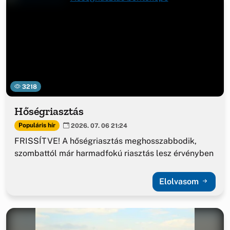
3218
Hőségriasztás
Populáris hír
2026. 07. 06 21:24
FRISSÍTVE! A hőségriasztás meghosszabbodik,
szombattól már harmadfokú riasztás lesz érvényben
Elolvasom