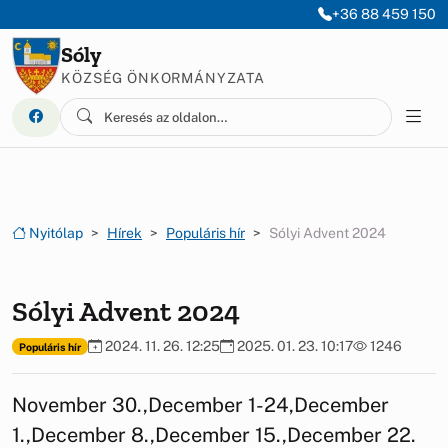
Ugrás a menüre
Ugrás a tartalomra
+36 88 459 150
Sóly
KÖZSÉG ÖNKORMÁNYZATA
Nyitólap
Hírek
Populáris hír
Sólyi Advent 2024
Sólyi Advent 2024
2024. 11. 26. 12:25
2025. 01. 23. 10:17
1246
Populáris hír
November 30.,December 1-24,December
1.,December 8.,December 15.,December 22.