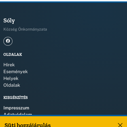
Sóly
Község Önkormányzata
OLDALAK
Hírek
Események
Helyek
Oldalak
KIEGÉSZÍTÉS
Impresszum
Adatvédelem
Szerzői jogok
Süti hozzájárulás