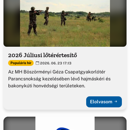
2026 Júliusi lőtérértesítő
Populáris hír
2026. 06. 23 17:13
Az MH Böszörményi Géza Csapatgyakorlótér
Parancsnokság kezelésében lévő hajmáskéri és
bakonykúti honvédségi területeken.
Elolvasom