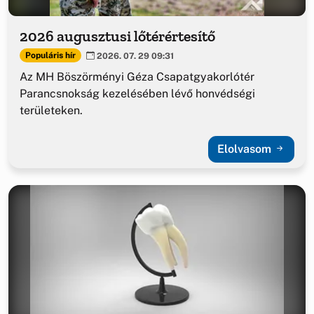
2026 augusztusi lőtérértesítő
Populáris hír
2026. 07. 29 09:31
Az MH Böszörményi Géza Csapatgyakorlótér
Parancsnokság kezelésében lévő honvédségi
területeken.
Elolvasom