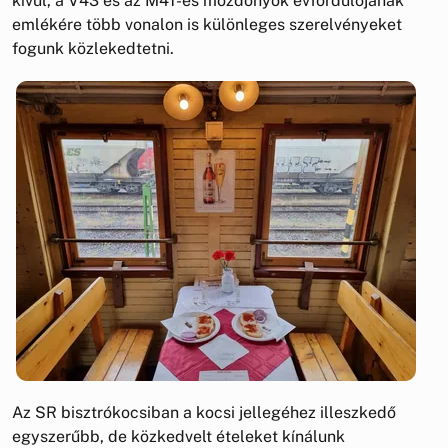
kívül, a V43 és az M41-es mozdonyok évfordulójának
emlékére több vonalon is különleges szerelvényeket
fogunk közlekedtetni.
Az SR bisztrókocsiban a kocsi jellegéhez illeszkedő
egyszerűbb, de közkedvelt ételeket kínálunk