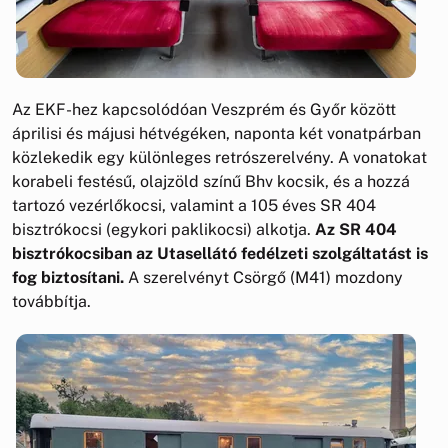
Az EKF-hez kapcsolódóan Veszprém és Győr között
áprilisi és májusi hétvégéken, naponta két vonatpárban
közlekedik egy különleges retrószerelvény. A vonatokat
korabeli festésű, olajzöld színű Bhv kocsik, és a hozzá
tartozó vezérlőkocsi, valamint a 105 éves SR 404
bisztrókocsi (egykori paklikocsi) alkotja.
Az SR 404
bisztrókocsiban az Utasellátó fedélzeti szolgáltatást is
fog biztosítani.
A szerelvényt Csörgő (M41) mozdony
továbbítja.