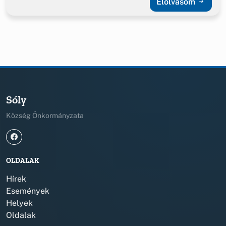
Elolvasom
Sóly
Község Önkormányzata
OLDALAK
Hírek
Események
Helyek
Oldalak