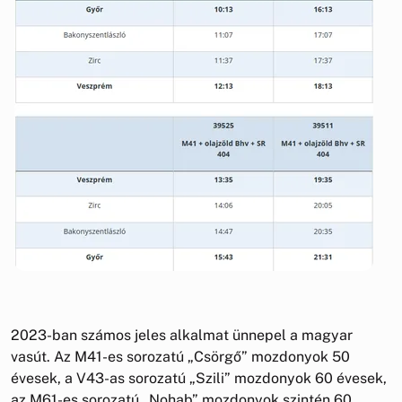
2023-ban számos jeles alkalmat ünnepel a magyar
vasút. Az M41-es sorozatú „Csörgő” mozdonyok 50
évesek, a V43-as sorozatú „Szili” mozdonyok 60 évesek,
az M61-es sorozatú „Nohab” mozdonyok szintén 60