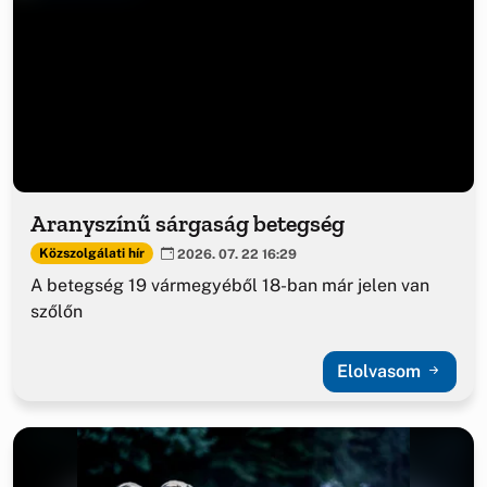
Aranyszínű sárgaság betegség
Közszolgálati hír
2026. 07. 22 16:29
A betegség 19 vármegyéből 18-ban már jelen van
szőlőn
Elolvasom