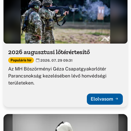
2026 augusztusi lőtérértesítő
Populáris hír
2026. 07. 29 09:31
Az MH Böszörményi Géza Csapatgyakorlótér
Parancsnokság kezelésében lévő honvédségi
területeken.
Elolvasom