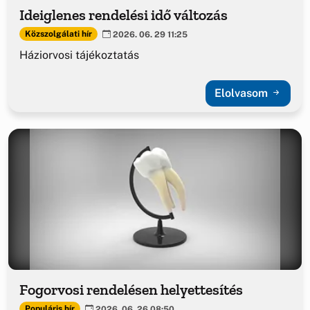
Ideiglenes rendelési idő változás
Közszolgálati hír
2026. 06. 29 11:25
Háziorvosi tájékoztatás
Elolvasom
Fogorvosi rendelésen helyettesítés
Populáris hír
2026. 06. 26 08:50