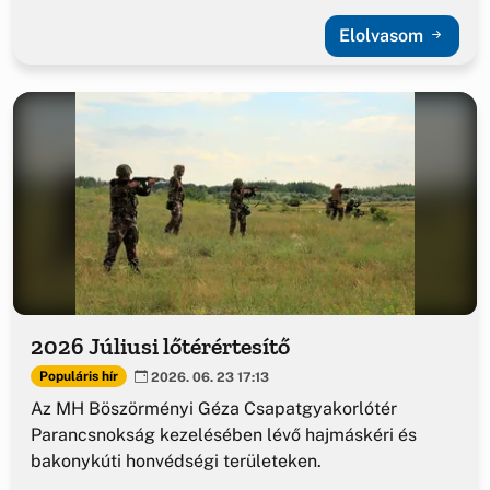
Elolvasom
2026 Júliusi lőtérértesítő
Populáris hír
2026. 06. 23 17:13
Az MH Böszörményi Géza Csapatgyakorlótér
Parancsnokság kezelésében lévő hajmáskéri és
bakonykúti honvédségi területeken.