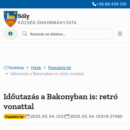
Ugrás a menüre
Ugrás a tartalomra
+36 88 459 150
Sóly
KÖZSÉG ÖNKORMÁNYZATA
Nyitólap
Hírek
Populáris hír
Időutazás a Bakonyban is: retró vonattal
Időutazás a Bakonyban is: retró
vonattal
2023. 05. 04. 12:51
2023. 05. 04. 12:51
27480
Populáris hír