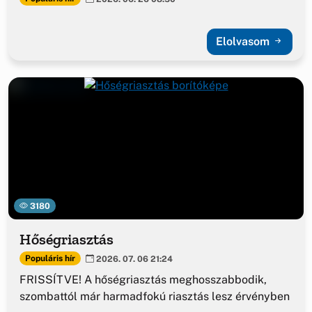
Elolvasom
3180
Hőségriasztás
Populáris hír
2026. 07. 06 21:24
FRISSÍTVE! A hőségriasztás meghosszabbodik,
szombattól már harmadfokú riasztás lesz érvényben